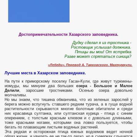
Достопримечательности Хазарского заповедника.
Дудку сделал я из тростника -
Ростовщик услышал должника.
Птицы вы мои! От ястребка
Разве может спрятаться синица?
«Лебеди». Перевод А. Тарковского. Махтумкули.
Лучшие места в Хазарском заповеднике.
На пути к приморскому поселку Гасан-Кули, где живут туркмены-
иомуды, мы минуем два больших
озера - Большое и Малое
Делили
, заросшие тростниками. Осенью озера довольно
молчаливы.
Но мы знаем, что тишина обманчива, что из зеленых зарослей у
берега можно вспугнуть ставшего редким турача, а в гуще водной
растительности скрываются многие болотные обитатели и среди
них красавица султанка, или султанская курица - птица с синим
оперением, с толстым красным клювом и с довольно длинными,
тоже красными ногами, которыми она ловко пользуется, чтобы
бегать по плавающим листьям водяных растений.
Эта редкая и осторожная птица южных водоемов ведет ночной
образ жизни, и увидеть ее не так-то легко, но в сумерках слышится