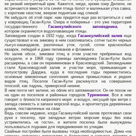
ее резкий неприятный крик. Кажется, нигде, кроме озер Делили, не
встречаются вместе эта синяя птица болот и маленькая утка савка,
с коротким хвостом, веером поднятым над спиной.
Не забудьте об этой паре: нам придется еще раз встретиться с ней
у ковровщиц Гасан-Кули. Озера и побережье - это уже территория
государственного
Гасанкулийского заповедника
, в
котором охраняются водоплавающие птицы.
Заповедник создан в 1932 году, когда
Гасанкулийский залив
еще
существовал и на зимовку в нем скапливались сотни тысяч черных
лысух-кашкадаков, различных уток, гусей, сотни краснозобых
казарок, лебедей и даже пеликанов и фламинго.
Но залив обсох, зимовки птиц в этом участке прибрежных вод
оскудели, и в 1968 году границы заповедника Гасан-Кули были
расширены, а сам он переименован в Красноводский. Заповедными
стали Красноводский залив и участки моря, примыкающие к
полуострову Дарджа, куда в последние годы переместились
основные зимовочные скопления ценных промысловых и редких
видов птиц. Поселок Гасан-Кули раскинулся на совершенно
плоской, как ладонь, приморской низине.
В нем почти нет зелени, но облик его запоминается. Он не похож ни
на один из поселков и районных городков
Туркмении
. Все в нем
говорит о близости капризного моря: и воздух, несущий при ветре с
запада свежесть и запахи морской воды, и архитектура деревянных
домов, поставленных на сваи.
Ведь совсем недавно, когда Гасанкулийский залив протягивал свои
руки к поселку, при западных ветрах морские воды без зова
устремлялись «в гости», и жители поселка были вынуждены
пользоваться лодками для передвижения по улицам.
Свайные постройки были вызваны тогда необходимостью. Дома «на
ножках» окружены верандами и балконами и кажутся легкими и