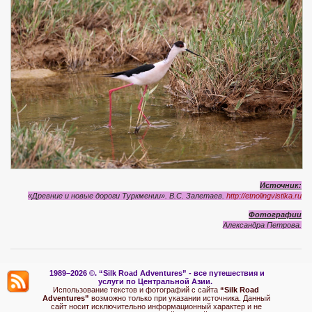
Источник:
«Древние и новые дороги Туркмении». В.С. Залетаев.
http://etnolingvistika.ru
Фотографии
Александра
Петрова
.
1989–2026 ©.
“Silk Road Adventures” - вс
е путешествия и
услуги по Центральной Азии.
Использование текстов и фотографий с сайта
“Silk Road
Adventures”
возможно только при указании источника. Данный
сайт носит исключительно информационный характер и не