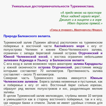
Уникальные достопримечательности Туркменистана.
«А предо мною на просторе
Моих надежд играло море!..
Джигит и в нищете и в горе
Идет дорогою прямой.»
«Горы в тумане». Махтумкули (Фраги).
Природа Балканского велаята.
Туркменский залив (Туркмен айлагы) расположен на туркменском
побережье в восточной части
Каспийского моря
к югу от
полуострова Челекен и южнее Южно-Челекенского залива,
ограничен с запада береговой линией острова
Огурчинский и
Южной Челекенской косой
, с востока ограничен небольшими
заливами Аrджаада и Узынсу в Балканском велаяте
.
С юга вход в залив возможен через акваторию
залива Карадашлы
у южной оконечности
острова Огурчинский
, расстояние между
которыми составляет 70 километров. Протяженность залива
составляет – около 75 километров.
Северная часть Туркменского залива именуется
Южным
Челекенским заливом
. Берега залива низменные и пустынные, как
и побережье к югу от него. Восточный берег сильно изрезан,
образует ряд мелких полуостровов и кос, разделяющих мелкие
заливы.
В целом Туркменский залив мелководен, глубины менее 10 метров
и уменьшаются как в сторону восточного побережья, так и к югу,
где нередки банки и отмели. Залив не имеет удобных стоянок для