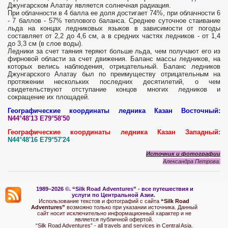
Джунгарском Алатау является солнечная радиация.
При облачности в 4 балла ее доля достигает 74%, при облачности 6
- 7 баллов - 57% теплового баланса. Среднее суточное стаивание
льда на концах ледниковых языков в зависимости от погоды
составляет от 2,2 до 4,6 см, а в средних частях ледников - от 1,4
до 3,3 см (в слое воды).
Ледники за счет таяния теряют больше льда, чем получают его из
фирновой области за счет движения. Баланс массы ледников, на
которых велись наблюдения, отрицательный. Баланс ледников
Джунгарского Алатау был по преимуществу отрицательным на
протяжении нескольких последних десятилетий, о чем
свидетельствуют отступание концов многих ледников и
сокращение их площадей.
Географические координаты ледника Казан Восточный:
N44°48'13 E79°58'50
Географические координаты ледника Казан Западный:
N44°48'16 E79°57'24
Источник и фотографии
Александра Петрова.
1989–2026 ©.
“Silk Road Adventures” - вс
е путешествия и
услуги по Центральной Азии.
Использование текстов и фотографий с сайта
“Silk Road
Adventures”
возможно только при указании источника. Данный
сайт носит исключительно информационный характер и не
является публичной офертой.
“Silk Road Adventures” - all travels and services in Central Asia.