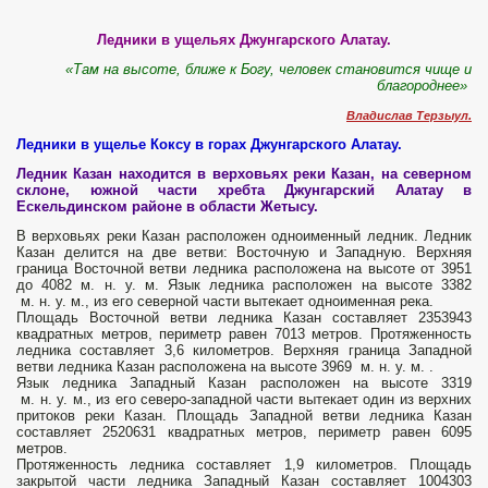
Ледники в ущельях Джунгарского Алатау.
«Там на высоте, ближе к Богу, человек становится чище и
благороднее»
Владислав Терзыул.
Ледники в ущелье Коксу в горах Джунгарского Алатау.
Ледник Казан находится в верховьях реки Казан, на северном
склоне, южной части хребта Джунгарский Алатау в
Ескельдинском районе в области Жетысу.
В верховьях реки Казан расположен одноименный ледник. Ледник
Казан делится на две ветви: Восточную и Западную. Верхняя
граница Восточной ветви ледника расположена на высоте от 3951
до 4082 м. н. у. м. Язык ледника расположен на высоте 3382
м. н. у. м., из его северной части вытекает одноименная река.
Площадь Восточной ветви ледника Казан составляет 2353943
квадратных метров, периметр равен 7013 метров. Протяженность
ледника составляет 3,6 километров. Верхняя граница Западной
ветви ледника Казан расположена на высоте 3969 м. н. у. м. .
Язык ледника Западный Казан расположен на высоте 3319
м. н. у. м., из его северо-западной части вытекает один из верхних
притоков реки Казан. Площадь Западной ветви ледника Казан
составляет 2520631 квадратных метров, периметр равен 6095
метров.
Протяженность ледника составляет 1,9 километров. Площадь
закрытой части ледника Западный Казан составляет 1004303