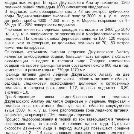
квадратных метров. В горах Джунгарского Алатау находится 1369
ледников общей площадью 1000 километров квадратных.
В ледниках законсервировано около 42 километров кубических
воды. Ледники занимают высотный пояс от 3000 м. н. у. м. моря
до гребня хребта 4000 - 4360 м. н. у. м. Морены покрывают от 4 -
5% до 10 - 20% поверхности ледников.
Фирновая линия на ледниках проходит на высоте от 3480 до 3840
м. н. у. м. в зависимости от экспозиции и морфологического типа
ледников. На южных склонах фирновая линия на 100 - 120 метров
выше, чем на северных, на долинных ледниках на 70 - 80 метров
ниже, чем на каровых.
Основным источником питания ледников Джунгарского Алатау
являются атмосферные осадки, большая часть которых в области
аккумуляции выпадает в твердом виде. Среднее количество
осадков на высоте границы питания составляет около 900 мм в год,
изменяясь в разные годы от 770 до 1270 мм.
Граница питания делит ледники Джунгарского Алатау на две
примерно равные по площади части - область питания и область
расхода. Ледниковый коэффициент долинных и котловинных
ледников в среднем составляет 1,12, каровых ледников - 0,89,
висячих - 1,0.
Преобладающим типом льдообразования на ледниках
Джунгарского Алатау является фирновые и ледяные. Фирновая и
ледяная зона охватывает большую часть области аккумуляции
выше 3500 м. н. у. м. Ниже расположена зона ледяного питания,
занимающая примерно 20% площади ледников.
Процесс льдообразования в первой из зон завершается в течение
нескольких лет, во второй - в течение одного года. Суточные
скорости движения льда в период абляции превышают средние
годовые в 1,2 - 1,4 раза. сновным фактором таяния ледников в