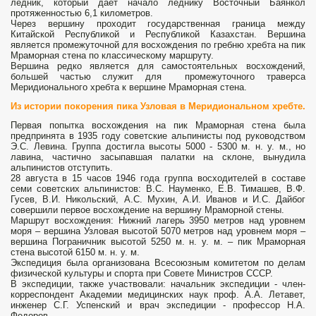
ледник, который дает начало леднику Восточный Баянкол
протяженностью 6,1 километров.
Через вершину проходит государственная граница между
Китайской Республикой и Республикой Казахстан. Вершина
является промежуточной для восхождения по гребню хребта на пик
Мраморная стена по классическому маршруту.
Вершина редко является для самостоятельных восхождений,
большей частью служит для промежуточного траверса
Меридионального хребта к вершине Мраморная стена.
Из истории покорения пика Узловая в Меридиональном хребте.
Первая попытка восхождения на пик Мраморная стена была
предпринята в 1935 году советские альпинисты под руководством
Э.С. Левина. Группа достигла высоты 5000 - 5300 м. н. у. м., но
лавина, частично засыпавшая палатки на склоне, вынудила
альпинистов отступить.
28 августа в 15 часов 1946 года группа восходителей в составе
семи советских альпинистов: В.С. Науменко, Е.В. Тимашев, В.Ф.
Гусев, В.И. Никольский, A.С. Мухин, А.И. Иванов и И.С. Дайбог
совершили первое восхождение на вершину Мраморной стены.
Маршрут восхождения: Нижний лагерь 3950 метров над уровнем
моря – вершина Узловая высотой 5070 метров над уровнем моря –
вершина Пограничник высотой 5250 м. н. у. м. – пик Мраморная
стена высотой 6150 м. н. у. м.
Экспедиция была организована Всесоюзным комитетом по делам
физической культуры и спорта при Совете Министров СССР.
В экспедиции, также участвовали: начальник экспедиции - член-
корреспондент Академии медицинских наук проф. А.А. Летавет,
инженер С.Г. Успенский и врач экспедиции - профессор Н.А.
Федоров.