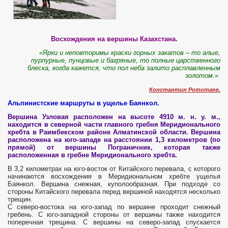
Восхождения на вершины Казахстана.
«Ярки и неповторимы краски горных закатов – то алые,
пурпурные, пунцовые и багряные, то полные царственного
блеска, когда кажется, что пол неба залито расплавленным
золотом.»
Константин Рототаев.
Альпинистские маршруты в ущелье Баянкол.
Вершина Узловая расположен на высоте 4910 м. н. у. м.,
находится в северной части главного гребня Меридионального
хребта в Раимбекском районе Алматинской области. Вершина
расположена на юго-западе на расстоянии 1,3 километров (по
прямой) от вершины Пограничник, которая также
расположенная в гребне Меридионального хребта.
В 3,2 километрах на юго-восток от Китайского перевала, с которого
начинаются восхождения в Меридиональном хребте ущелья
Баянкол. Вершина снежная, куполообразная. При подходе со
стороны Китайского перевала перед вершиной находятся несколько
трещин.
С северо-востока на юго-запад по вершине проходит снежный
гребень. С юго-западной стороны от вершины также находится
поперечная трещина. С вершины на северо-запад спускается