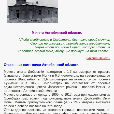
Мечети Актюбинской области.
"Люди влюбленные в Создателя, достигли своей мечты.
Смотри не опозорься, прикидываясь влюбленным,
Через мост по имени Сират, который тоньше
И острее лезвия меча, лжецы не пройдут на том свете."
Евгений Ханкин.
Старинные памятники Актюбинской области.
Мечеть акына Дюйсемби находится в 1,7 километрах от правого
(западного) берега реки Иргиз в 6,8 километрах на северо-запад от
поселка Жайсанбай, в 33,6 километрах на юго-восток от поселка
Куйылыс и в 106,5 километрах на юго-восток от поселка
административного центра Иргизского района – поселка Иргиз на
юго-востоке Актюбинской области.
Мечеть строилась в период с 1909 по 1913 годы приглашенными из
Оренбурга мастерами под руководством акына Дюйсемби Има-
мулы. Мечеть прямоугольного плана (9,6 x 24,2 метров), вытянута
по оси с се­веро-востока на юго-запад.
Стены здания сложены из жженого кир­пича, перекрытие балочно-
бре­венчатое. Над северо-восточным фасадом возвышается башня