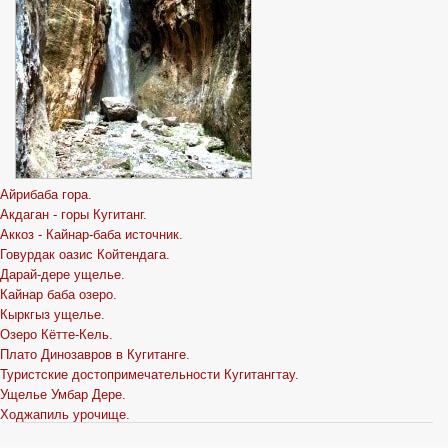
Айрибаба гора.
Акдаган - горы Кугитанг.
Аккоз - Кайнар-баба источник.
Говурдак оазис Койтендага.
Дарай-дере ущелье.
Кайнар баба озеро.
Кыркгыз ущелье.
Озеро Кётте-Кель.
Плато Динозавров в Кугитанге.
Туристские достопримечательности Кугитангтау.
Ущелье Умбар Дере.
Ходжапиль урочище.