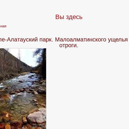
Вы здесь
вная
ле-Алатауский парк. Малоалматинского ущелья 
отроги.