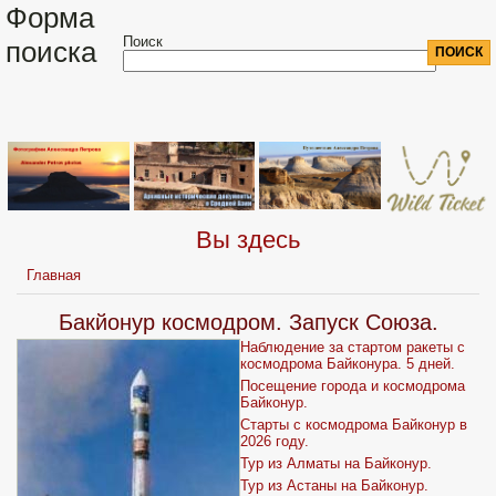
Форма
Поиск
поиска
Вы здесь
Главная
Бакйонур космодром. Запуск Союза.
Наблюдение за стартом ракеты с
космодрома Байконура. 5 дней.
Посещение города и космодрома
Байконур.
Старты с космодрома Байконур в
2026 году.
Тур из Алматы на Байконур.
Тур из Астаны на Байконур.