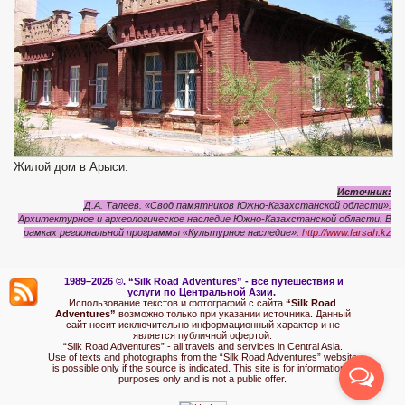
Жилой дом в Арыси.
Источник:
Д.А. Талеев. «Свод памятников Южно-Казахстанской области».
Архитектурное и археологическое наследие Южно-Казахстанской области. В
рамках региональной программы «Культурное наследие».
http://www.farsah.kz
1989–2026 ©.
“Silk Road Adventures” - вс
е путешествия и
услуги по Центральной Азии.
Использование текстов и фотографий с сайта
“Silk Road
Adventures”
возможно только при указании источника. Данный
сайт носит исключительно информационный характер и не
является публичной офертой.
“Silk Road Adventures” - all travels and services in Central Asia.
Use of texts and photographs from the “Silk Road Adventures” website
is possible only if the source is indicated. This site is for informational
purposes only and is not a public offer.