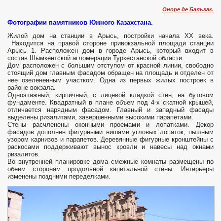
Оноре де Бальзак.
Фотографии памятников Южного Казахстана.
Жилой дом на станции в Арысь, постройки начала XX века.
Находится на правой стороне привокзальной площади станции
Арысь 1. Расположен дом в городе Арысь, который входит в
состав Шымкентской агломерации Туркестанской области.
Дом расположен с большим отступом от красной линии, свободно
стоящий дом главным фасадом обращен на площадь и отделен от
нее озелененным участком. Одна из первых жилых построек в
районе вокзала.
Одноэтажный, кирпичный, с лицевой кладкой стен, на бутовом
фундаменте. Квадратный в плане объем под 4-х скатной крышей,
отличается нарядным фасадом. Главный и западный фасады
выделены ризалитами, завершенными высокими парапетами.
Стены расчленены оконными проемами и лопатками. Декор
фасадов дополнен фигурными нишами угловых лопаток, пышным
узором карнизов и парапетов. Деревянные фигурные кронштейны с
раскосами поддерживают вынос кровли и навесы над окнами
ризалитов.
Во внутренней планировке дома смежные комнаты размещены по
обеим сторонам продольной капитальной стены. Интерьеры
изменены поздними переделками.