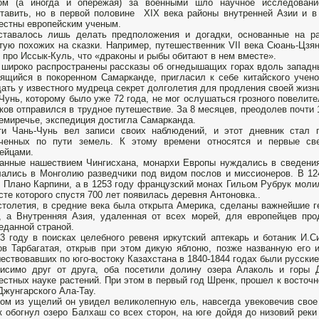
ом (а иногда и опережая) за военными шло научное исследовани
тавить, но в первой половине XIX века районы внутренней Азии и 
естны европейским ученым.
тавалось лишь делать предположения и догадки, основанные на рас
тую похожих на сказки. Например, путешественник VII века Сюань-Цз
 про Иссык-Куль, что «драконы и рыбы обитают в нем вместе».
широко распространены рассказы об огнедышащих горах вдоль западны
ящийся в покоренном Самарканде, пригласил к себе китайского учено
ать у известного мудреца секрет долголетия для продления своей жизн
Чунь, которому было уже 72 года, не мог ослушаться грозного повелит
ков отправился в трудное путешествие. За 8 месяцев, преодолев почти 
емиречье, экспедиция достигла Самарканда.
ти Чань-Чунь вел записи своих наблюдений, и этот дневник стал
еченных по пути земель. К этому времени относятся и первые св
ейцами.
анные нашествием Чингисхана, монархи Европы нуждались в сведения
ались в Монголию разведчики под видом послов и миссионеров. В 12
 Плано Карпини, а в 1253 году французский монах Гильом Рубрук молил
сте которого спустя 700 лет появилась деревня Антоновка..
толетия, в средние века была открыта Америка, сделаны важнейшие г
, а Внутренняя Азия, удаленная от всех морей, для европейцев пр
еданной страной.
3 году в поисках целебного ревеня иркутский аптекарь и ботаник И.
ов Тарбагатая, открыв при этом дикую яблоню, позже названную его 
ествовавших по юго-востоку Казахстана в 1840-1844 годах были русски
исимо друг от друга, оба посетили долину озера Алаколь и горы Д
естных науке растений. При этом в первый год Шренк, прошел к восточ
Джунгарского Ала-Тау.
ом из ущелий он увидел великолепную ель, навсегда увековечив свое
 обогнул озеро Балхаш со всех сторон, на юге дойдя до низовий реки