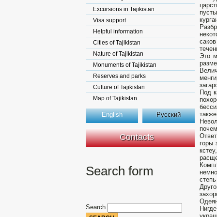
царс
Excursions in Tajikistan
пусты
курга
Visa support
Разбр
Helpful information
некот
саков
Cities of Tajikistan
течен
Nature of Tajikistan
Это м
разме
Monuments of Tajikistan
Вели
Reserves and parks
менги
загар
Culture of Tajikistan
Под к
Map of Tajikistan
похор
бесси
также
English
Русский
Невол
почем
Contacts
Ответ
горы 
ксте
расщ
Компл
Search form
немно
степь
Друго
захор
Одеян
Search
Нигде
украш