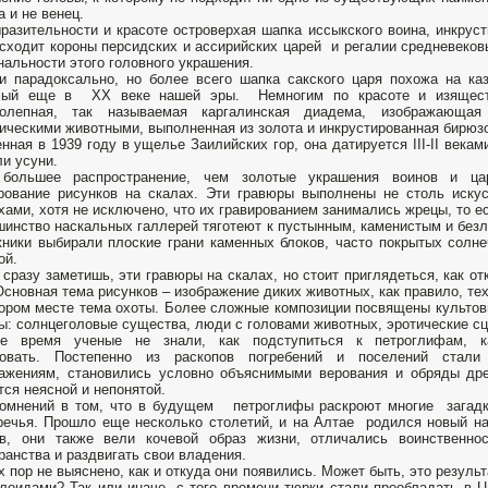
а и не венец.
разительности и красоте островерхая шапка иссыкского воина, инкрус
сходит короны персидских и ассирийских царей и регалии средневековы
нальности этого головного украшения.
и парадоксально, но более всего шапка сакского царя похожа на каз
мый еще в XX веке нашей эры. Немногим по красоте и изяществ
колепная, так называемая каргалинская диадема, изображающ
ическими животными, выполненная из золота и инкрустированная бирю
нная в 1939 году в ущелье Заилийских гор, она датируется III-II векам
ли усуни.
большее распространение, чем золотые украшения воинов и цар
рование рисунков на скалах. Эти гравюры выполнены не столь иску
хами, хотя не исключено, что их гравированием занимались жрецы, то е
инство наскальных галлерей тяготеют к пустынным, каменистым и безл
ники выбирали плоские грани каменных блоков, часто покрытых солне
ой.
 сразу заметишь, эти гравюры на скалах, но стоит приглядеться, как от
Основная тема рисунков – изображение диких животных, как правило, т
ором месте тема охоты. Более сложные композиции посвящены культов
ы: солнцеголовые существа, люди с головами животных, эротические с
ое время ученые не знали, как подступиться к петроглифам, к
ровать. Постепенно из раскопов погребений и поселений стали
ажениям, становились условно объяснимыми верования и обряды дре
тся неясной и непонятой.
омнений в том, что в будущем петроглифы раскроют многие загадки
ечья. Прошло еще несколько столетий, и на Алтае родился новый на
ов, они также вели кочевой образ жизни, отличались воинственно
ранства и раздвигать свои владения.
х пор не выяснено, как и откуда они появились. Может быть, это резул
лоидами? Так или иначе, с того времени тюрки стали преобладать в 