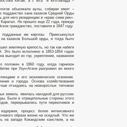
востока Китай, а с юга и юго-запада –
логов объезжали аулы, собирая зякет –
ое подданство хана казахов Средней Орды
ь для него резиденцию в «краю семи рек».
 Каратал. Но прошло еще 22 года, прежде
ское гражданство, поставили в 1847 году
й, подданные им киргизы Приисыккулья
 на казахов Большой орды, и тогда было
ил земляную крепость, но так как набеги
. Это было исполнено в 1853-1854 годах
а выходит из гор, укрепление, названное
 положен в 1860 году, когда гарнизон
битве при Узун-Агаче разгромил во много
ленцами и его экономическое освоение.
ления и города. Основа хозяйствования
учше отъедаясь на низкорослых типчаках
ных земель явилась находкой для русских
уры. Были и отрицательные стороны этого
одов, перекрывались пути перекочевок и
издержек, процесс более интенсивного
очевого образа жизни на оседлый. Что же
ль на западе Кокандским ханством, а на