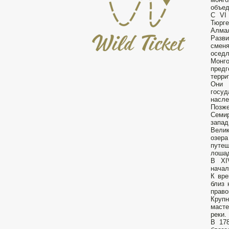
объед
С VI 
Тюрге
Алма
Разви
смен
осед
Монго
предг
терри
Они 
госу
насле
Позже
Семир
запад
Велик
озер
путеш
лошад
В XIV
начал
К вре
близ 
право
Крупн
масте
реки.
В 178