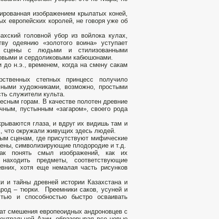
тированная изображением крылатых коней,
х европейских королей, не говоря уже об
ахский головной убор из войлока кулах,
у одеянию «золотого воина» уступает
ая сцены с людьми и стилизованными
зовыми и сердоликовыми кабюшонами.
и до н.э., временем, когда на смену сакам
ственных степных принцесс получило
сными художниками, возможно, простыми
сть служители культа.
есным горам. В качестве полотен древние
чным, пустынным «загаром», своего рода
крываются глаза, и вдруг их видишь там и
ех, что окружали живущих здесь людей.
ым сценам, где присутствуют мифические
цены, символизирующие плодородие и т.д.
ак понять смыл изображений, как их
 находить предметы, соответствующие
вних, хотя еще немалая часть рисунков
 и тайны древней истории Казахстана и
род – тюрки. Преемники саков, усуней и
стью и способностью быстро осваивать
ьтат смешения европеоидных андроновцев с
Центральной Азии, образовывая все новые