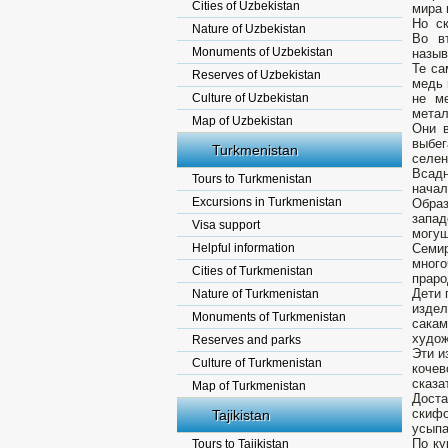
Cities of Uzbekistan
мира 
Но ск
Nature of Uzbekistan
Во в
Monuments of Uzbekistan
назыв
Те са
Reserves of Uzbekistan
медь 
Culture of Uzbekistan
не м
метал
Map of Uzbekistan
Они в
выбег
Turkmenistan
селен
Всадн
Tours to Turkmenistan
начал
Excursions in Turkmenistan
Образ
запад
Visa support
могущ
Helpful information
Семир
много
Cities of Turkmenistan
праро
Дети 
Nature of Turkmenistan
издел
Monuments of Turkmenistan
сака
худож
Reserves and parks
Эти и
Culture of Turkmenistan
кочев
сказа
Map of Turkmenistan
Доста
скифо
Tajikistan
усыпа
По ку
Tours to Tajikistan