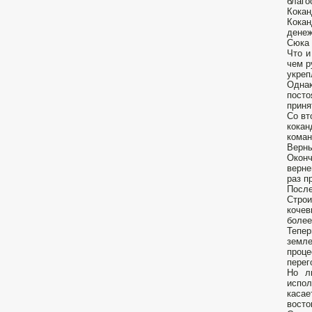
благо
Кокан
Кокан
денеж
Сюка 
Что и
чем р
укреп
Одна
посто
приня
Со вт
кокан
коман
Верн
Окон
верне
раз п
После
Строи
кочев
более
Тепер
земле
проце
перег
Но л
испол
касае
восто