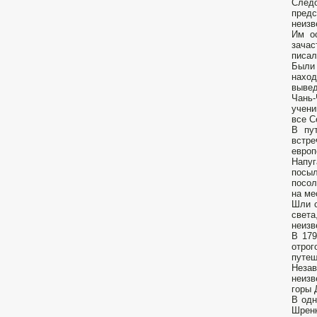
След
предс
неизв
Им ос
зачас
писал
Были 
наход
вывед
Чань-
учени
все С
В пу
встр
европ
Напуг
посыл
посол
на ме
Шли с
света
неизв
В 179
отрог
путеш
Незав
неизв
горы 
В одн
Шренк