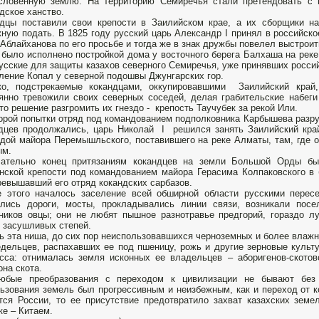
словенную землю. На территорию Семиречья стали претендовать с 
дское ханство.
дцы поставили свои крепости в Заилийском крае, а их сборщики на
ную подать. В 1825 году русский царь Александр I принял в российск
Аблайханова по его просьбе и тогда же в знак дружбы повелел выстроит
 было исполнено постройкой дома у восточного берега Балхаша на реке
усские для защиты казахов северного Семиречья, уже принявших россий
ление Копал у северной подошвы Джунгарских гор.
ко, подстрекаемые кокандцами, оккупировавшими Заилийский кра
янно тревожили своих северных соседей, делая грабительские набеги
то решение разгромить их гнездо - крепость Таучубек за рекой Или.
орой попытки отряд под командованием подполковника Карбышева разруш
дцев продолжались, царь Николай I решился занять Заилийский край
дой майора Перемышльского, поставившего на реке Алматы, там, где он
ым.
чательно конец притязаниям кокандцев на земли Большой Орды был
нской крепости под командованием майора Герасима Колпаковского в 
ревышавший его отряд кокандских сарбазов.
 этого началось заселение всей обширной области русскими пересе
лись дороги, мосты, прокладывались линии связи, возникали посе
ников овцы; они не любят пышное разнотравье предгорий, гораздо л
 засушливых степей.
ь эта ниша, до сих пор неиспользовавшихся черноземных и более влаж
дельцев, распахавших ее под пшеницу, рожь и другие зерновые культ
сса: отнималась земля исконных ее владельцев – аборигенов-скотов
она скота.
юбые преобразования с переходом к цивилизации не бывают без 
ьзования земель был прогрессивным и неизбежным, как и переход от к
тся России, то ее присутствие предотвратило захват казахских земе
ке – Китаем.