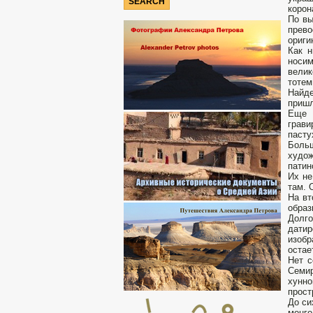
корон
По вы
прево
ориги
Как н
носи
вели
тотем
Найде
приш
Еще 
грави
пасту
Больш
худож
патин
Их не
там. 
На вт
образ
Долг
дати
изобр
остае
Нет с
Семир
хунн
прост
До си
монго