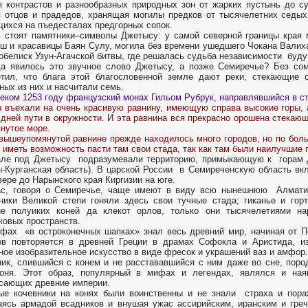
 контрастов и разнообразных природных зон от жарких пустынь до су
 отцов и прадедов, хранящая могилы предков от тысячелетних седых 
ихся на пъедесталах предгорных сопок.
 стоят памятники–символы Джетысу: у самой северной границы края
ш и красавицы Баян Сулу, могила без времени ушедшего Чокана Валих
 обелиск Узун-Агачской битвы, где решалась судьба независимости буду
а явилось это звучное слово Джетысу, а позже Семиречье? Без со
тил, что блага этой благословенной земле дают реки, стекающие с
ных из них и насчитали семь.
еком 1253 году французский монах Гильом Рубрук, направлявшийся в ст
въехали на очень красивую равнину, имеющую справа высокие горы, а
 дней пути в окружности. И эта равнина вся прекрасно орошена стекаю
нутое море.
ышеупомянутой равнине прежде находилось много городов, но по боль
 иметь возможность пасти там свои стада, так как там были наилучшие
ле под Джетысу подразумевали территорию, примыкающую к горам Дж
-Курганская область). В царской России в Семиреченскую область вк
вере до Нарынского края Киргизии на юге.
ас, говоря о Семиречье, чаще имеют в виду всю нынешнюю Алматин
ники Великой степи гоняли здесь свои тучные стада; гиканье и горт
ие полуиких коней да клекот орлов, только они тысячелетиями н
ковых пространств.
фах «в остроконечных шапках» знал весь древний мир, начиная от Пе
ов повторяется в древней Греции в драмах Софокла и Аристида, и
ное изобразительное искусство в виде фресок и украшений ваз и амфор.
ик, слившийся с конем и не расстававшийся с ним даже во сне, поро
коня. Этот образ, популярный в мифах и легендах, являлся и на
сающих древние империи.
ые кочевники на конях были воинственны и не знали страха и пора
аясь армадой всадников и внушая ужас ассирийским, иранским и гре