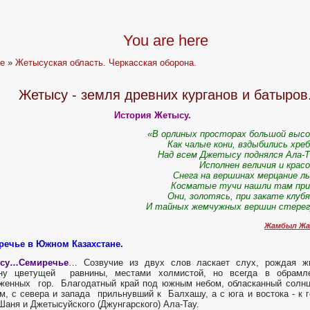
You are here
e
»
Жетысуская область. Черкасская оборона.
Жетысу - земля древних курганов и батыров
История Жетысу.
«В орлиных просторах большой выс
Как чалые кони, вздыбились хр
Над всем Джетысу поднялся Ала-Т
Исполнен величия и кра
Снега на вершинах мерцание 
Косматые тучи нашли там пр
Они, золотясь, при закате клу
И тайных жемчужных вершин стерег
Жамбыл Жа
речье в Южном Казахстане.
су…Семиречье
… Созвучие из двух слов ласкает слух, рождая ж
ину цветущей равнины, местами холмистой, но всегда в обрамл
женных гор. Благодатный край под южным небом, обласканный солн
м, с севера и запада прильнувший к Балхашу, а с юга и востока - к 
Шаня и Джетысуйского (Джунгарского) Ала-Тау.