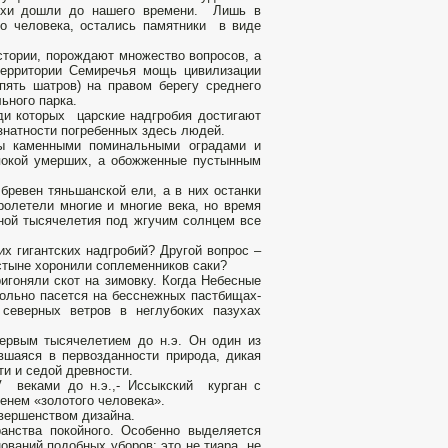
похи дошли до нашего времени. Лишь в
го человека, остались памятники в виде
стории, порождают множество вопросов, а
территории Семиречья мощь цивилизации
ять шатров) на правом берегу среднего
ьного парка.
еди которых царские надгробия достигают
знатности погребенных здесь людей.
ны каменными поминальными оградами и
покой умерших, а обожженные пустынным
ревен тяньшанской ели, а в них останки
олетели многие и многие века, но время
иной тысячелетия под жгучим солнцем все
х гигантских надгробий? Другой вопрос –
стыне хоронили соплеменников саки?
игоняли скот на зимовку. Когда Небесные
вольно пасется на бесснежных пастбищах-
северных ветров в неглубоких пазухах
первым тысячелетием до н.э. Он один из
вшаяся в первозданности природа, дикая
ти и седой древности.
V веками до н.э.,- Иссыкский курган с
менем «золотого человека».
овершенством дизайна.
анства покойного. Особенно выделяется
ваний подобных уборов: это не тиара, не