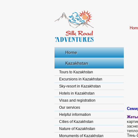
Hom
Home
Kazakhstan
Tours to Kazakhstan
Excursions in Kazakhstan
Sky-resort in Kazakhstan
Hotels in Kazakhstan
Visas and registration
Our services
Семи
Helpful information
Жеты
карт
Cities of Kazakhstan
засне
Nature of Kazakhstan
тепло
Тянь-
Monuments of Kazakhstan