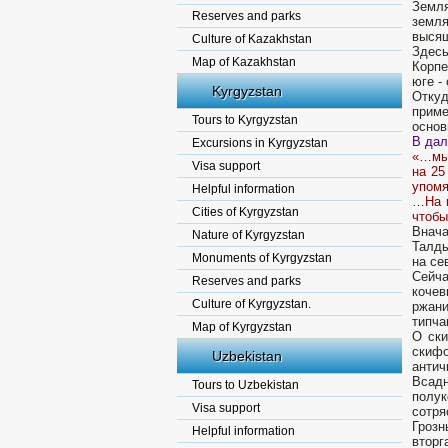
Земля
Reserves and parks
земля
высящ
Culture of Kazakhstan
Здесь
Map of Kazakhstan
Корпе
юге -
Kyrgyzstan
Откуд
приме
Tours to Kyrgyzstan
основ
В дал
Excursions in Kyrgyzstan
«…мы 
Visa support
на 25
упомя
Helpful information
…На в
Cities of Kyrgyzstan
чтобы
Внача
Nature of Kyrgyzstan
Талды
Monuments of Kyrgyzstan
на се
Сейч
Reserves and parks
кочев
Culture of Kyrgyzstan.
ржан
типча
Map of Kyrgyzstan
О ски
скиф
Uzbekistan
антич
Всадн
Tours to Uzbekistan
полу
Visa support
сотря
Грозн
Helpful information
вторг