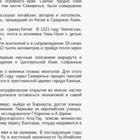
е огромного края. Сейчас трудно себе
в том числе Семиречья, были совершенно
сказах китайских авторов и летописях,
янь, прошедший из Китая в Среднюю Азию,
х границ Китая. В 1221 году Чингисхан,
го, поэта и алхимика Чань-Чуня с целью
и.
еля вселенной и в сопровождении 19 своих
12 тысяч километров и пройдя почти через
 первым научным описанием маршрута и
едения о Центральной Азии, собранные
х о военных планах монголов. Для этого
45 году через Семиречье прошел папский
ся в христианской церкви города Каялык,
еографические открытия во многих частях
одолжала оставаться незнакомой и самой
Сиверс, выйдя из Барнаула, достиг южных
именем. Первыми из европейских ученых,
е исследователи Г.Карелин и А.Шренк.
жунгарского Ала-Тау, описав множество
ному берегу Балхаша, откуда направился в
 имя в ее названии. В последующие годы
 Чу и восточной оконечности Чу-Илийских