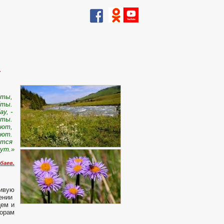
.
оты,
ебты.
ау, -
соты.
льют,
иют.
бятся
ут.»
баев.
ивую
ении
цем и
горам