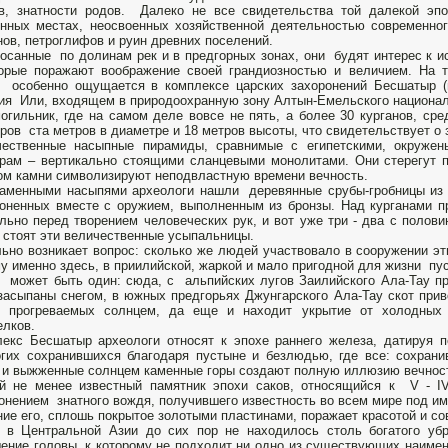
тв, знатности родов. Далеко не все свидетельства той далекой э
нных местах, неосвоенных хозяйственной деятельностью современно
нов, петроглифов и руин древних поселений.
осанные по долинам рек и в предгорных зонах, они будят интерес к и
орые поражают воображение своей грандиозностью и величием. На 
 особенно ощущается в комплексе царских захоронений Бесшатыр (п
ия Или, входящем в природоохранную зону Алтын-Емельского национал
огильник, где на самом деле вовсе не пять, а более 30 курганов, ср
ров ста метров в диаметре и 18 метров высоты, что свидетельствует о 
чественные насыпные пирамиды, сравнимые с египетскими, окруже
рам – вертикально стоящими сланцевыми монолитами. Они стерегут 
ом камни символизируют неподвластную времени вечность.
аменными насыпями археологи нашли деревянные срубы-гробницы из б
оненных вместе с оружием, выполненным из бронзы. Над курганами пр
льно перед творением человеческих рук, и вот уже три - два с полов
 стоят эти величественные усыпальницы.
ьно возникает вопрос: сколько же людей участвовало в сооружении эти
у именно здесь, в приилийской, жаркой и мало пригодной для жизни пу
 может быть один: сюда, с альпийских лугов Заилийского Ала-Тау пр
засыпаны снегом, в южных предгорьях Джунгарского Ала-Тау скот при
у, прогреваемых солнцем, да еще и находит укрытие от холодных 
елков.
екс Бесшатыр археологи относят к эпохе раннего железа, датируя 
гих сохранившихся благодаря пустыне и безлюдью, где все: сохрани
 и выжженные солнцем каменные горы создают полную иллюзию вечнос
й не менее известный памятник эпохи саков, относящийся к V - I
онением знатного вождя, получившего известность во всем мире под и
ие его, сплошь покрытое золотыми пластинами, поражает красотой и с
 в Центральной Азии до сих пор не находилось столь богатого убр
ение головы, к которому не подходит ни одно из существующих наимено