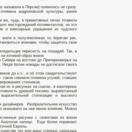
их называли в Персии) появились не сразу.
племена андроновской культуры, ранее
и же, чудь, в примитивных печах плавили
мало месторождений полиметаллов, но это
ие и ювелирные украшения из чудского
 жили в полуземлянках по берегам рек,
тановиться воинами, чтобы защитить свои
ледельцев пересесть на лошадей. Так, в
 на кочевой образ жизни.
и Сибири на востоке до Причерноморья на
. Нигде более номады не достигали такого
еков до н.э., и об этом свидетельствуют
н.э. саков сменили племена усуней, ставших
 верованиях степняков.
ая их в рисунках на скалах, в ювелирных
итивность древней техники, выработанный
выразительной стилизации и высокого
и дизайнеров. Изобразительное искусство
но оказывало на нее явное влияние. Можно
численные рисунки с сюжетами из жизни
. Аналогия налицо. Еще более поражают
сточной Европы.
огуществе тех или иных степных удельных