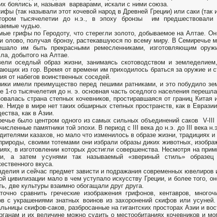
их боялись и, называя варварами, искали с ними союза.
ифы (так называли этот кочевой народ в Древней Греции) или саки (так 
тором тысячелетии до н.э., в эпоху бронзы им предшествовали 
аемые чудью.
мые грифы по Геродоту, что стерегли золото, добываемое на Алтае. Он
и олово, получая бронзу, растекавшуюся по всему миру. В Семиречье 
ешало им быть прекрасными ремесленниками, изготовляющим оруж
ла, добытого на Алтае.
ели оседлый образ жизни, занимаясь скотоводством и земледелием,
ающих из гор. Время от времени им приходилось браться за оружие и с
ия от набегов воинственных соседей.
ики имели преимущество перед пешими ратниками, и это побудило зем
е 1-го тысячелетия до н. э. основная часть оседлого населения перешла
овалась страна степных кочевников, простиравшаяся от границ Китая 
е. Нигде в мире нет таких обширных степных пространств, как в Евразии
ества, как в Азии.
ечье было центром одного из самых сильных объединений саков V-III в
численные памятники той эпохи. В период с III века до н.э. до III века 
дителями казахов, но мало что изменилось в образе жизни, традициях и
природы, своими тотемами они избрали образы диких животных, изображ
иях, в изготовлении которых достигли совершенства. Несмотря на прим
ми, а затем усунями так называемый «звериный стиль» образец 
ественного вкуса.
зделия и сейчас предмет зависти и подражания современных ювелиров 
ой цивилизации мало в чем уступало искусству Греции, и более того, о
ть, две культуры взаимно обогащали друг друга.
точно сравнить греческие изображения грифонов, кентавров, много
в с украшениями знатных воинов из захоронений скифов или усуней
льницы скифов-саков, разбросанные на гигантских просторах Азии и во
рганам и их величине можно судить о местообитаниях кочевников и м