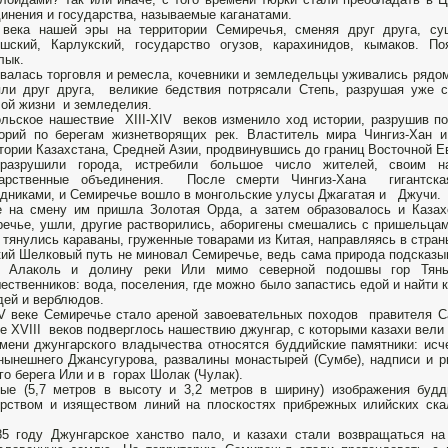
инения и государства, называемые каганатами.
века нашей эры на территории Семиречья, сменяя друг друга, сущ
шский, Карлукский, государство огузов, карахинидов, кымаков. По
лык.
валась торговля и ремесла, кочевники и земледельцы уживались рядом
яли друг друга, великие бедствия потрясали Степь, разрушая уже
лой жизни и земледелия.
льское нашествие XIII-XIV веков изменило ход истории, разрушив п
орий по берегам жизнетворящих рек. Властитель мира Чингиз-Хан 
тории Казахстана, Средней Азии, продвинувшись до границ Восточной Е
разрушили города, истребили большое число жителей, своим н
дарственные объединения. После смерти Чингиз-Хана гигантск
дниками, и Семиречье вошло в монгольские улусы Джагатая и Джучи.
 на смену им пришла Золотая Орда, а затем образовалось и Казах
ечье, ушли, другие растворились, аборигены смешались с пришельцам
 тянулись караваны, груженные товарами из Китая, направляясь в стран
ий Шелковый путь не миновал Семиречье, ведь сама природа подсказы
а Алаколь и долину реки Или мимо северной подошвы гор Тянь
ественников: вода, поселения, где можно было запастись едой и найти 
ей и верблюдов.
 веке Семиречье стало ареной завоевательных походов правителя Са
е XVIII веков подверглось нашествию джунгар, с которыми казахи вел
мени джунгарского владычества относятся буддийские памятники: и
нынешнего Джансугурова, развалины монастырей (Сумбе), надписи и 
го берега Или и в горах Шолак (Чулак).
ые (5,7 метров в высоту и 3,2 метров в ширину) изображения буд
рством и изяществом линий на плоскостях прибрежных илийских ска
5 году Джунгарское ханство пало, и казахи стали возвращаться н