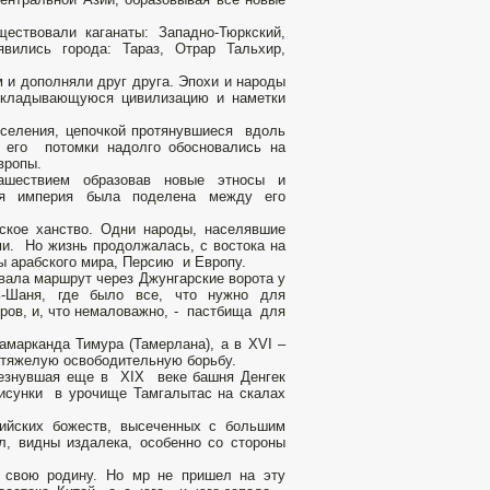
ествовали каганаты: Западно-Тюркский,
явились города: Тараз, Отрар Тальхир,
 и дополняли друг друга. Эпохи и народы
 складывающуюся цивилизацию и наметки
оселения, цепочкой протянувшиеся вдоль
и его потомки надолго обосновались на
вропы.
ашествием образовав новые этносы и
ая империя была поделена между его
ское ханство. Одни народы, населявшие
и. Но жизнь продолжалась, с востока на
ы арабского мира, Персию и Европу.
вала маршрут через Джунгарские ворота у
-Шаня, где было все, что нужно для
кров, и, что немаловажно, - пастбища для
марканда Тимура (Тамерлана), а в XVI –
и тяжелую освободительную борьбу.
счезнувшая еще в XIX веке башня Денгек
рисунки в урочище Тамгалытас на скалах
дийских божеств, высеченных с большим
л, видны издалека, особенно со стороны
а свою родину. Но мр не пришел на эту