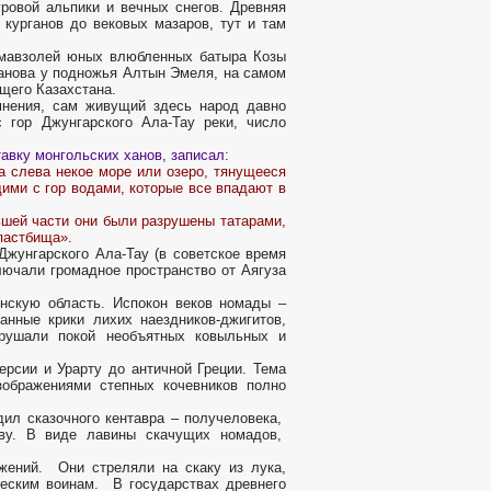
ровой альпики и вечных снегов. Древняя
курганов до вековых мазаров, тут и там
 мавзолей юных влюбленных батыра Козы
анова у подножья Алтын Эмеля, на самом
щего Казахстана.
мнения, сам живущий здесь народ давно
 гор Джунгарского Ала-Тау реки, число
авку монгольских ханов, записал:
 слева некое море или озеро, тянущееся
щими с гор водами, которые все впадают в
шей части они были разрушены татарами,
 пастбища».
унгарского Ала-Тау (в советское время
лючали громадное пространство от Аягуза
скую область. Испокон веков номады –
анные крики лихих наездников-джигитов,
арушали покой необъятных ковыльных и
рсии и Урарту до античной Греции. Тема
зображениями степных кочевников полно
дил сказочного кентавра – получеловека,
яву. В виде лавины скачущих номадов,
жений. Они стреляли на скаку из лука,
ческим воинам. В государствах древнего