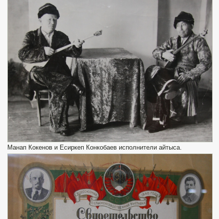
Манап Кокенов и Есиркеп Конкобаев исполнители айтыса.