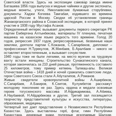
Советской власти. Здесь на экспозиции самовар завода имени
Баташева 1856 года выпуска и медные чайники и другие экспонаты,
медные монеты, утюги, Николаевские бумажные сторублевки,
документы Хаджи Когеева Тамгабая, ездившего во времена
царской России в Москву. Сводки об установлении границы
Жанакорганского района в Созакской экспедиции, в которой принял
участие в 1938 году Мустафа Асанов.
Определенный интерес вызывает документы первого секретаря РК
партии Ембергена Алтынбекова, материалы ІV пленума, печатная
машинка на казахском языке редкость того времени. Голод 20
годов, репрессия 1937 годов, репрессированные, безвинные наши
земляки, деятели партии С.Кожанов, С.Сапарбеков, дипломат –
профессионал Н.Турекулов, Ж.Минбаев, Б.Аралбаев – никого не
оставляет второстепенным, а вызывает сочувствие.
1940 годы тоже не были легкими, на место мужчин на трудовую
вахту встали женщины. Строительство Сунакатинского канала,
которая закончилась за 210 дней раньше, протяженность составило
25 километров, тому пример кетмень Талмаш-апы. Великая
Отечествая война – 1418 дней и ночей сражались советские люди,
герои Советского Союза стали А.Абуталипов, А.Романов.
Живые свидетели кровопролитной войны А.Аширбеков,
С.Сапарбаев, А.Бакиров, К.Сеитов, Кулумбетов расскажут
молодому поколению не раз. Здесь ордена и медали освоивши
героев тогускенского массива И.Абдикаримова, А.Абиева,
А.Наубаевой, Н.Айдарбекова и других. Третий зал посвящается
творчеству представителей культуры и искусства, литературы,
образования, медицины.
Четвертый зал дает представление о Независимости Республики
Казахстан. Здесь выставлены герб, флаг, гимн Республики
Казахстана, денежные знаки, полезные ископаемые Шалхии,