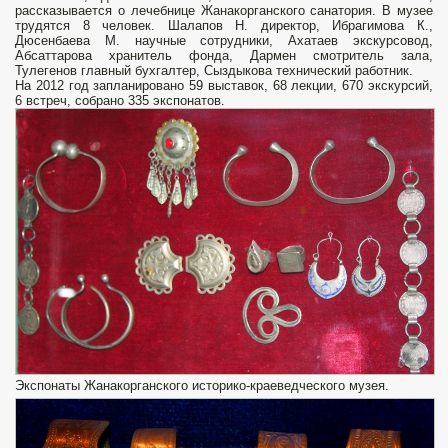
рассказывается о лечебнице Жанакорганского санатория. В музее
трудятся 8 человек. Шалапов Н. директор, Ибрагимова К.,
Дюсенбаева М. научные сотрудники, Ахатаев экскурсовод,
Абсаттарова хранитель фонда, Дармен смотритель зала,
Тулегенов главный бухгалтер, Сыздыкова технический работник.
На 2012 год запланировано 59 выставок, 68 лекции, 670 экскурсий,
6 встреч, собрано 335 экспонатов.
Экспонаты Жанакорганского историко-краеведческого музея.