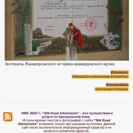
Экспонаты Жанакорганского историко-краеведческого музея.
Источник:
«Муражай
k
ундылыктар
K
УНДА
F
Ы»
Фотографии
Александра Петрова.
1989–2026 ©.
“Silk Road Adventures” - вс
е путешествия и
услуги по Центральной Азии.
Использование текстов и фотографий с сайта
“Silk Road
Adventures”
возможно только при указании источника. Данный
сайт носит исключительно информационный характер и не
является публичной офертой.