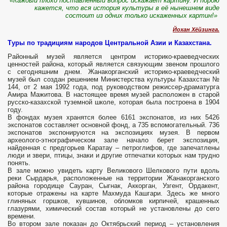
«К
аждый плохо поставленный вопрос искажает картину. И порою
кажется, что вся история культуры в её нынешнем виде
состоит из одних только искаженных картин!»
Йохан Хёйзинга.
Туры по традициям народов Центральной Азии и Казахстана.
Районный музей является центром историко-краеведческих
ценностей района, который является связующим звеном прошлого
с сегодняшним днем. Жанакорганский историко-краеведческий
музей был создан решением Министерства культуры Казахстан №
144, от 2 мая 1992 года, под руководством режиссер-драматурга
Амира Мажитова. В настоящее время музей расположен в старой
русско-казахской туземной школе, которая была построена в 1904
году.
В фондах музея хранятся более 6161 экспонатов, из них 5426
экспонатов составляет основной фонд, а 735 вспомогательный. 736
экспонатов экспонируются на экспозициях музея. В первом
археолого-этнографическом зале начало берет экспозиция,
найденная с предгорьев Каратау – петроглифов, где запечатлены
люди и звери, птицы, знаки и другие отпечатки которых нам трудно
понять.
В зале можно увидеть карту Великового Шелкового пути вдоль
реки Сырдарья, расположенные на территории Жанакорганского
района городище Сауран, Сыгнак, Аккорган, Узгент, Ордакент,
которые отражены на карте Махмуда Кашгари. Здесь же много
глиняных горшков, кувшинов, обломков кирпичей, крашенных
глазурями, химический состав который не установлены до сего
времени.
Во втором зале показан до Октябрьский период – установления