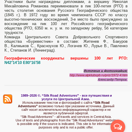
Участники были награждены дипломами, а вершину Николая
Михайловича Романова переименовали в пик 100-летия (РГО) в
честь столетия основания Русского Географического общества
(1845 г.). В 1972 году во время чемпионата СССР по классу
высотно-технических восхождений, 3-е место было присуждено за
восхождение на пик 100 лет Российского географического
общества (РГО, 6350 м. н. у. м. по западному ребру, 5б категории
трудности.
Команда Центрального Совета Добровольного Спортивного
общества «Буревестник» в составе: Житенев Ф., Бакуров
В., Калмыков С., Красноухов Ю., Логачев Ю., Лурье В., Павленко
К., Степанов И. (Ленинград).
Географические координаты вершины 100 лет РГО:
N42°14'10 E80°16'58
Источник и фотография:
http://www.alpklubspb.ru/priz/1972-4.htm
Александр Петров.
1989–2026 ©.
“Silk Road Adventures” - вс
е путешествия и
услуги по Центральной Азии.
Использование текстов и фотографий с сайта
“Silk Road
Adventures”
возможно только при указании источника. Данный
сайт носит исключительно информационный характер и не
является публичной офертой.
“Silk Road Adventures” - all travels and services in Central Asia.
Use of texts and photographs from the “Silk Road Adventures” website
is possible only if the source is indicated. This site is for informational
purposes only and is not a public offer.