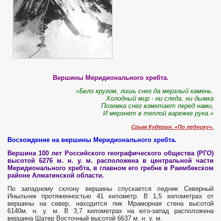
Вершины Меридионального хребта.
«Бело кругом, лишь снег да мерзлый камень.
Холодный мир - ни следа, ни дымка
Поземка снег взметает перед нами,
И мерзнет в теплой варежке рука.»
Срым Кудерин. «По леднику».
Восхождение на вершины Меридионального хребта.
Вершина 100 лет Российского географического общества (РГО)
высотой 6276 м. н. у. м. расположена в центральной части
Меридионального хребта, в главном его гребне в Раимбекском
районе Алматинской области.
По западному склону вершины спускается ледник Северный
Иныльчек протяженностью 41 километр. В 1,5 километрах от
вершины на север, находится пик Мраморная стена высотой
6140м. н. у. м. В 3,7 километрах на юго-запад расположена
вершина Шатер Восточный высотой 6637 м. н. у. м.