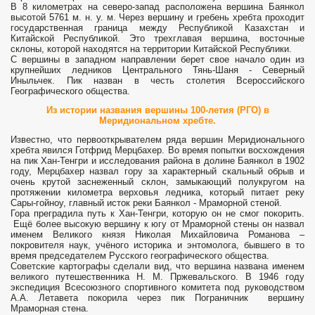
В 8 километрах на северо-запад расположена вершина Баянкол
высотой 5761 м. н. у. м. Через вершину и гребень хребта проходит
государственная граница между Республикой Казахстан и
Китайской Республикой. Это трехглавая вершина, восточные
склоны, которой находятся на территории Китайской Республики.
С вершины в западном направлении берет свое начало один из
крупнейших ледников Центрального Тянь-Шаня - Северный
Иныльчек. Пик назван в честь столетия Всероссийского
Географического общества.
Из истории названия вершины 100-летия (РГО) в
Меридиональном хребте.
Известно, что первооткрывателем ряда вершин Меридионального
хребта явился Готфрид Мерцбахер. Во время попытки восхождения
на пик Хан-Тенгри и исследования района в долине Баянкол в 1902
году, Мерцбахер назвал гору за характерный скальный обрыв и
очень крутой заснеженный склон, замыкающий полукругом на
протяжении километра верховья ледника, который питает реку
Сары-гойноу, главный исток реки Баянкол - Мраморной стеной.
Гора преградила путь к Хан-Тенгри, которую он не смог покорить.
Ещё более высокую вершину к югу от Мраморной стены он назвал
именем Великого князя Николая Михайловича Романова –
покровителя наук, учёного историка и энтомолога, бывшего в то
время председателем Русского географического общества.
Советские картографы сделали вид, что вершина названа именем
великого путешественника Н. М. Пржевальского. В 1946 году
экспедиция Всесоюзного спортивного комитета под руководством
А.А. Летавета покорила через пик Пограничник вершину
Мраморная стена.