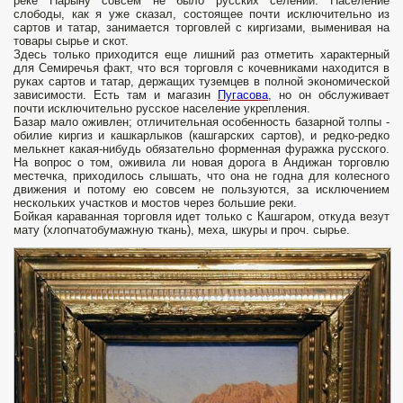
реке Нарыну совсем не было русских селений. Население
слободы, как я уже сказал, состоящее почти исключительно из
сартов и татар, занимается торговлей с киргизами, выменивая на
товары сырье и скот.
Здесь только приходится еще лишний раз отметить характерный
для Семиречья факт, что вся торговля с кочевниками находится в
руках сартов и татар, держащих туземцев в полной экономической
зависимости. Есть там и магазин
Пугасова
, но он обслуживает
почти исключительно русское население укрепления.
Базар мало оживлен; отличительная особенность базарной толпы -
обилие киргиз и кашкарлыков (кашгарских сартов), и редко-редко
мелькнет какая-нибудь обязательно форменная фуражка русского.
На вопрос о том, оживила ли новая дорога в Андижан торговлю
местечка, приходилось слышать, что она не годна для колесного
движения и потому ею совсем не пользуются, за исключением
нескольких участков и мостов через большие реки.
Бойкая караванная торговля идет только с Кашгаром, откуда везут
мату (хлопчатобумажную ткань), меха, шкуры и проч. сырье.