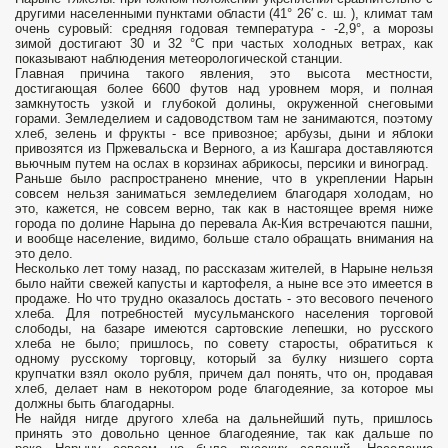
другими населенными пунктами области (41° 26′ с. ш. ), климат там
очень суровый: средняя годовая температура - -2,9°, а морозы
зимой достигают 30 и 32 °C при частых холодных ветрах, как
показывают наблюдения метеорологической станции.
Главная причина такого явления, это высота местности,
достигающая более 6600 футов над уровнем моря, и полная
замкнутость узкой и глубокой долины, окруженной снеговыми
горами. Земледелием и садоводством там не занимаются, поэтому
хлеб, зелень и фрукты - все привозное; арбузы, дыни и яблоки
привозятся из Пржевальска и Верного, а из Кашгара доставляются
вьючным путем на ослах в корзинах абрикосы, персики и виноград.
Раньше было распространено мнение, что в укреплении Нарын
совсем нельзя заниматься земледелием благодаря холодам, но
это, кажется, не совсем верно, так как в настоящее время ниже
города по долине Нарына до перевала Ак-Кия встречаются пашни,
и вообще население, видимо, больше стало обращать внимания на
это дело.
Несколько лет тому назад, по рассказам жителей, в Нарыне нельзя
было найти свежей капусты и картофеля, а ныне все это имеется в
продаже. Но что трудно оказалось достать - это весового печеного
хлеба. Для потребностей мусульманского населения торговой
слободы, на базаре имеются сартовские лепешки, но русского
хлеба не было; пришлось, по совету старосты, обратиться к
одному русскому торговцу, который за булку низшего сорта
крупчатки взял около рубля, причем дал понять, что он, продавая
хлеб, делает нам в некотором роде благодеяние, за которое мы
должны быть благодарны.
Не найдя нигде другого хлеба на дальнейший путь, пришлось
принять это довольно ценное благодеяние, так как дальше по