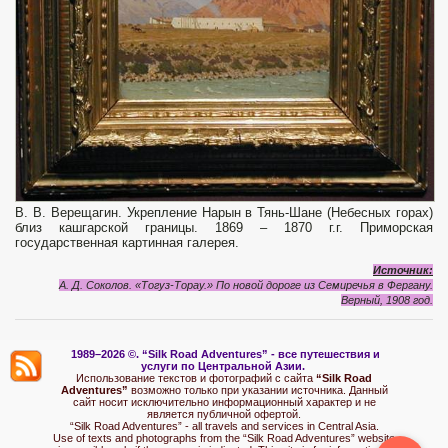
В. В. Верещагин. Укрепление Нарын в Тянь-Шане (Небесных горах)
близ кашгарской границы. 1869 – 1870 г.г. Приморская
государственная картинная галерея.
Источник:
А. Д. Соколов. «Тогуз-Торау.» По новой дороге из Семиречья в Фергану.
Верный, 1908 год.
1989–2026 ©.
“Silk Road Adventures” - вс
е путешествия и
услуги по Центральной Азии.
Использование текстов и фотографий с сайта
“Silk Road
Adventures”
возможно только при указании источника. Данный
сайт носит исключительно информационный характер и не
является публичной офертой.
“Silk Road Adventures” - all travels and services in Central Asia.
Use of texts and photographs from the “Silk Road Adventures” website