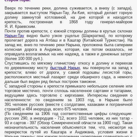
Вверх по течению реки, долина суживается, а внизу (с запада),
закрывается выступом Нарын-Тау, Ак-Кия, который делает горную
долину замкнутой котловиной, на дне которой и находится
крепость, построенная в 1868 году генерал-майором
Я. И. Краевским.
Почти против крепости, с южной стороны долины в крутых склонах
Нарын-Тау
видно было узкое ущелье (Шаркратма), по которому
пролегает дорога на Атбаш и в Кашгар (Китайский Туркестан). На
запад же, вниз по течению реки Нарына, проложена была саперами
колесная дорога в Андижан, которая, как потом оказалось, не
оправдала возлагаемых на нее надежд, а также и денежных затрат
(более 100 000 руб.).
Спустившись по мягкому глинистому откосу в долину и переехав
по деревянному мосту
быстрый Нарын
, мы повернули на запад к
крепости; влево от дороги, у самой подошвы лесистой горы,
расположился местный лазарет среди обширного сада, а немного
дальше был виден ряд белых построек таможни.
С западной стороны к крепости примыкало небольшое селение или
торговое местечко, почти сплошь населенное сартами и татарами,
ведущими здесь торговлю с киргизами. Интересны сведения о
населенности: по сведениям за 1903 год, в Нарыне было
391 человек русских (вместе с солдатами, казаками и пограничной
стражей) и 484 инородца, всего 875 человек.
(По сведениям за 1906 год соответственные цифры следующие:
русских 290, а инородцев - 712, всего 1011 человек, из них татар -
93 и сартов - 397 (Обзор Семиреченской области за 1900 год). Такая
незначительность населения объясняется тем, что, несмотря на
перекресток путей из Кашгара и Андижана, условия жизни в
Нарыне тяжелы: при южном положении укрепления сравнительно с