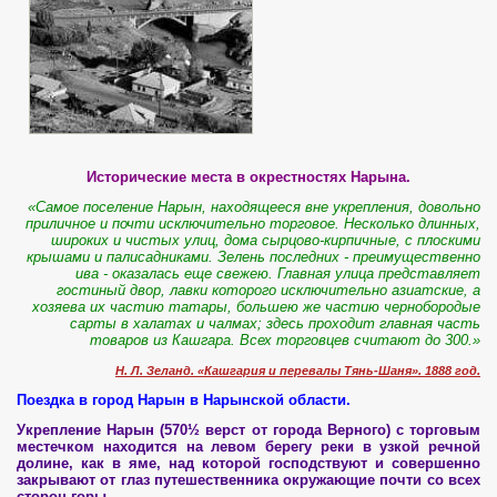
Исторические места в окрестностях Нарына.
«Самое поселение Нарын, находящееся вне укрепления, довольно
приличное и почти исключительно торговое. Несколько длинных,
широких и чистых улиц, дома сырцово-кирпичные, с плоскими
крышами и палисадниками. Зелень последних - преимущественно
ива - оказалась еще свежею. Главная улица представляет
гостиный двор, лавки которого исключительно азиатские, а
хозяева их частию татары, большею же частию чернобородые
сарты в халатах и чалмах; здесь проходит главная часть
товаров из Кашгара. Всех торговцев считают до 300.»
Н. Л. Зеланд. «Кашгария и перевалы Тянь-Шаня». 1888 год.
Поездка в город Нарын в Нарынской области.
Укрепление Нарын (570½ верст от города Верного) с торговым
местечком находится на левом берегу реки в узкой речной
долине, как в яме, над которой господствуют и совершенно
закрывают от глаз путешественника окружающие почти со всех
сторон горы.