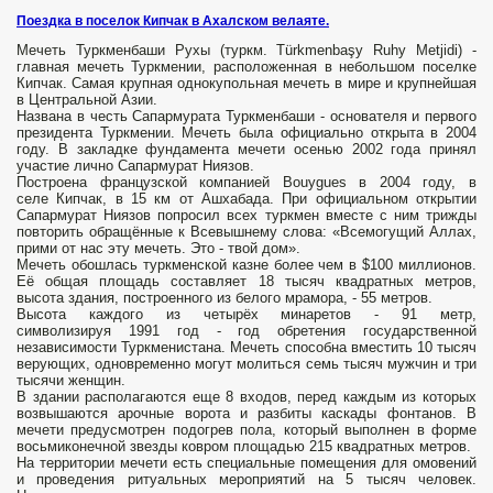
Поездка в поселок Кипчак в Ахалском велаяте.
Мечеть Туркменбаши Рухы (туркм. Türkmenbaşy Ruhy Metjidi) -
главная мечеть Туркмении, расположенная в небольшом поселке
Кипчак. Самая крупная однокупольная мечеть в мире и крупнейшая
в Центральной Азии.
Названа в честь Сапармурата Туркменбаши - основателя и первого
президента Туркмении. Мечеть была официально открыта в 2004
году. В закладке фундамента мечети осенью 2002 года принял
участие лично Сапармурат Ниязов.
Построена французской компанией Bouygues в 2004 году, в
селе Кипчак, в 15 км от Ашхабада. При официальном открытии
Сапармурат Ниязов попросил всех туркмен вместе с ним трижды
повторить обращённые к Всевышнему слова: «Всемогущий Аллах,
прими от нас эту мечеть. Это - твой дом».
Мечеть обошлась туркменской казне более чем в $100 миллионов.
Её общая площадь составляет 18 тысяч квадратных метров,
высота здания, построенного из белого мрамора, - 55 метров.
Высота каждого из четырёх минаретов - 91 метр,
символизируя 1991 год - год обретения государственной
независимости Туркменистана. Мечеть способна вместить 10 тысяч
верующих, одновременно могут молиться семь тысяч мужчин и три
тысячи женщин.
В здании располагаются еще 8 входов, перед каждым из которых
возвышаются арочные ворота и разбиты каскады фонтанов. В
мечети предусмотрен подогрев пола, который выполнен в форме
восьмиконечной звезды ковром площадью 215 квадратных метров.
На территории мечети есть специальные помещения для омовений
и проведения ритуальных мероприятий на 5 тысяч человек.