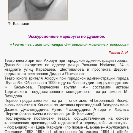
Ф. Касымов.
Экскурсионные маршруты по Душанбе.
«Театр - высшая инстанция для решения жизненных вопросов»
Герцен А. И.
Театр юного зрителя Ахорун при городской администрации города
Душанбе находится по адресу улица Рахмона Набиева, 24 в
квадрате улиц Карабаева, Шестопалова и проспекта Шерози,
недалеко от ресторанов Дидор и Яккичинар.
Театр юного зрителя Ахорун при городской администрации города
Душанбе. Образован в 1990 году на базе студии под руководством
Ф. Касымова. Творческую группу «А» составили актеры
Таджикского государственного молодежного театра имени М.
Вахидова.
Первое представление театра – спектакль «Потерянный Иосиф
вновь вернется в Ханоан» по мотивам произведений Абдуррахмана
Джами, Джалолуддина Руми, Фаридуддина Аттора и Хафиза
Шерози (автор пьесы и постановщик Ф. Касымов).
Последующие постановки театра, осуществленные на основе
классических произведений таджикской и персидской литературы:
«Исфандияр» и «Царь Фаридун» (по поэме «Шахнаме» Абулкасыма
Фирдавси, 1992, 1997 г.г.), «Лжепророк» («Даджол», 1994 г.), «Шейх