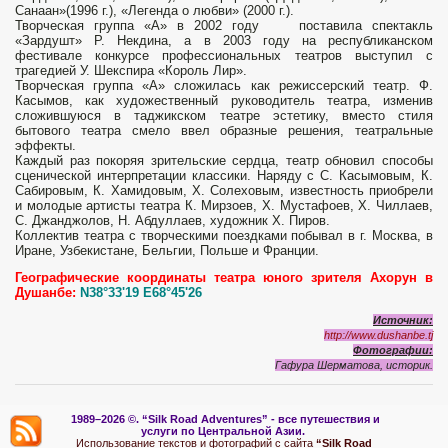
Санаан»(1996 г.), «Легенда о любви» (2000 г.).
Творческая группа «А» в 2002 году поставила спектакль
«Зардушт» Р. Некдина, а в 2003 году на республиканском
фестивале конкурсе профессиональных театров выступил с
трагедией У. Шекспира «Король Лир».
Творческая группа «А» сложилась как режиссерский театр. Ф.
Касымов, как художественный руководитель театра, изменив
сложившуюся в таджикском театре эстетику, вместо стиля
бытового театра смело ввел образные решения, театральные
эффекты.
Каждый раз покоряя зрительские сердца, театр обновил способы
сценической интерпретации классики. Наряду с С. Касымовым, К.
Сабировым, К. Хамидовым, Х. Солеховым, известность приобрели
и молодые артисты театра К. Мирзоев, Х. Мустафоев, Х. Чиллаев,
С. Джанджолов, Н. Абдуллаев, художник Х. Пиров.
Коллектив театра с творческими поездками побывал в г. Москва, в
Иране, Узбекистане, Бельгии, Польше и Франции.
Географические координаты театра юного зрителя Ахорун в
Душанбе:
N38°33'19 E68°45'26
Источник:
http://www.dushanbe.tj
Фотографии:
Гафура Шерматова, историк.
1989–2026 ©.
“Silk Road Adventures” - вс
е путешествия и
услуги по Центральной Азии.
Использование текстов и фотографий с сайта
“Silk Road