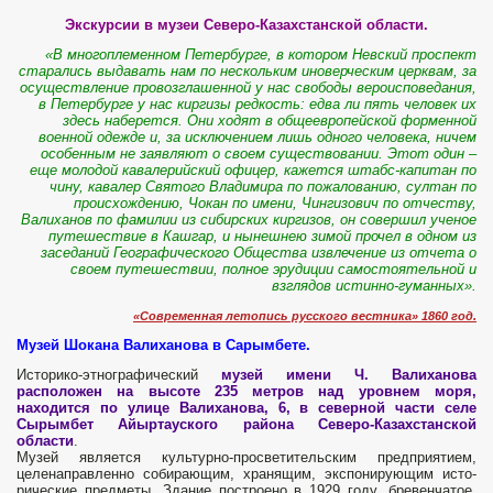
Экскурсии в музеи Северо-Казахстанской области.
«В многоплеменном Петербурге, в котором Невский проспект
старались выдавать нам по нескольким иноверческим церквам, за
осуществление провозглашенной у нас свободы вероисповедания,
в Петербурге у нас киргизы редкость: едва ли пять человек их
здесь наберется. Они ходят в общеевропейской форменной
военной одежде и, за исключением лишь одного человека, ничем
особенным не заявляют о своем существовании. Этот один –
еще молодой кавалерийский офицер, кажется штабс-капитан по
чину, кавалер Святого Владимира по пожалованию, султан по
происхождению, Чокан по имени, Чингизович по отчеству,
Валиханов по фамилии из сибирских киргизов, он совершил ученое
путешествие в Кашгар, и нынешнею зимой прочел в одном из
заседаний Географического Общества извлечение из отчета о
своем путешествии, полное эрудиции самостоятельной и
взглядов истинно-гуманных».
«Современная летопись русского вестника» 1860 год.
Музей Шокана Валиханова в Сарымбете.
Историко-этнографический
музей имени Ч. Валиханова
расположен на высоте 235 метров над уровнем моря,
находится по улице Валиханова, 6, в северной части селе
Сырымбет Айыртауского района Северо-Казахстанской
области
.
Музей является культурно-про­светительским предприятием,
целенаправленно собирающим, хранящим, экспонирующим исто­
рические предметы. Здание построено в 1929 году, бревенчатое.