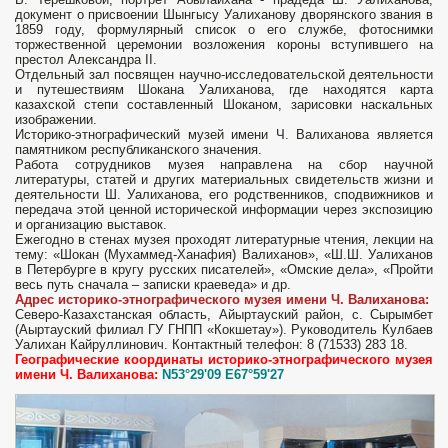
документ о присвоении Шынгысу Уалиханову дворянского звания в
1859 году, формулярный список о его службе, фотоснимки
торжественной церемонии возложения короны вступившего на
престол Александра II.
Отдельный зал посвящен научно-исследовательской деятельности
и путешествиям Шокана Уалиханова, где находятся карта
казахской степи составленный Шоканом, зарисовки наскальных
изображении.
Историко-этнографический музей имени Ч. Валиханова является
памятником республиканского значения.
Работа сотрудников музея направлена на сбор научной
литературы, статей и других материальных свидетельств жизни и
деятельности Ш. Уалиханова, его родственников, сподвижников и
передача этой ценной исторической информации через экспозицию
и организацию выставок.
Ежегодно в стенах музея проходят литературные чтения, лекции на
тему: «Шокан (Мухаммед-Ханафия) Валиханов», «Ш.Ш. Уалиханов
в Петербурге в кругу русских писателей», «Омские дела», «Пройти
весь путь сначала – записки краеведа» и др.
Адрес историко-этнографического музея имени Ч. Валиханова:
Северо-Казахстанская область, Айыртауский район, с. Сырымбет
(Аыртауский филиал ГУ ГНПП «Кокшетау»). Руководитель Кулбаев
Уалихан Кайруллинович. Контактный телефон: 8 (71533) 283 18.
Географические координаты историко-этнографического музея
имени Ч. Валиханова:
N53°29'09 E67°59'27