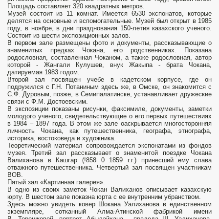
Площадь составляет 320 квадратных метров.
Музей состоит из 11 комнат. Имеется 6530 экспонатов, которые
делятся на основные и вспомогательные. Музей был открыт в 1985
году, в ноябре, в дни празднования 150-летия казахского ученого.
Состоит из шести экспозиционных залов.
В первом зале размещены фото и документы, рассказывающие о
знаменитых предках Чокана, его родственниках. Показана
родословная, состав­ленная Чоканом, а также родословная, автор
которой - Жангали Кулушев, внук Жакыпа - брата Чокана,
датируемая 1983 годом.
Второй зал посвящен учебе в кадетском корпу­се, где он
подружился с Г.Н. Потаниным здесь же, в Омске, он знакомится с
С.Ф. Дуровым, позже, в Семипалатинске, устанавливает дружеские
связи с Ф.М. Достоевским.
В экспозиции показаны рисунки, факсимиле, документы, заметки
молодого ученого, свидетельствующие о его первых путешествиях
в 1984 – 1897 года. В этом же зале оаскрывается многосторонняя
личность Чокана, как путешественника, географа, этнографа,
историка, востоковеда и художника.
Теоретический материал сопровождается экспонатами из фондов
музея. Третий зал рассказывает о знаменитой поездке Чокана
Валиханова в Кашгар (!858 0 1859 г.г.) принесший ему слава
отважного путешественника. Четвертый зал посвящен участникам
ВОВ.
Пятый зал «Картинная галерея».
В одно из своих заметок Чокан Валиханов описывает казахскую
юрту. В шестом зале показна юрта с ее внутренним убранством.
Здесь можно увидеть ковер Шокана Уалиханова в единственном
экземпляре, сотканный Алма-Атинской фабрикой имени
В. Терешковой, портрет Абылайхана - прадеда Ш. Уалиханова,