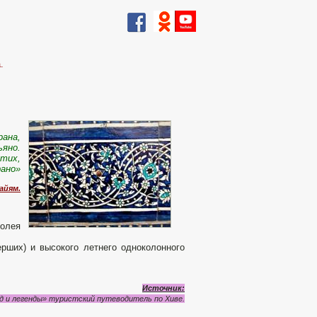
.
рана,
ьяно.
стих,
рано»
айям.
олея
рших) и высокого летнего одноколонного
Источник:
д и легенды» туристский путеводитель по Хиве.