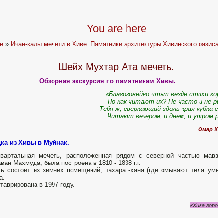
You are here
e
»
Ичан-калы мечети в Хиве. Памятники архитектуры Хивинского оазиcа
Шейх Мухтар Ата мечеть.
Обзорная экскурсия по памятникам Хивы.
«Благоговейно чтят везде стихи ко
Но как читают их? Не часто и не р
Тебя ж, сверкающий вдоль края кубка 
Читают вечером, и днем, и утром 
Омар Х
ка из Хивы в Муйнак.
квартальная мечеть, расположенная рядом с северной частью мавз
ван Махмуда, была построена в 1810 - 1838 г.г.
ь состоит из зимних помещений, тахарат-хана (где омывают тела уме
а.
таврирована в 1997 году.
«Хива горо