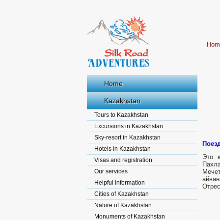
Hom
Home
Kazakhstan
Tours to Kazakhstan
Excursions in Kazakhstan
Sky-resort in Kazakhstan
Поезд
Hotels in Kazakhstan
Это 
Visas and registration
Пахла
Our services
Мечет
айван
Helpful information
Отрес
Cities of Kazakhstan
Nature of Kazakhstan
Monuments of Kazakhstan