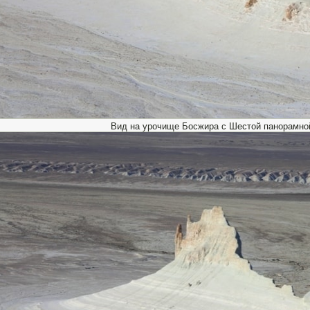
Вид на урочище Босжира с Шестой панорамно