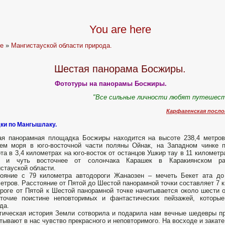
You are here
e
»
Мангистауской области природа.
Шестая панорама Босжиры.
Фототуры на панорамы Босжиры.
"Все сильные личности любят путешест
Карфагенская посло
ки по Мангышлаку.
ая панорамная площадка Босжиры находится на высоте 238,4 метро
ем моря в юго-восточной части поляны Ойнак, на Западном чинке 
та в 3,4 километрах на юго-восток от останцов Ушкир тау в 11 километр
р и чуть восточнее от солончака Карашек в Каракиянском ра
стауской области.
ояние с 79 километра автодороги Жанаозен – мечеть Бекет ата до
етров. Расстояние от Пятой до Шестой панорамной точки составляет 7 
роге от Пятой к Шестой панорамной точке начитывается около шести 
оточие поистине неповторимых и фантастических пейзажей, которы
да.
гическая история Земли сотворила и подарила нам вечные шедевры пр
тывают в нас чувство прекрасного и неповторимого. На восходе и зака