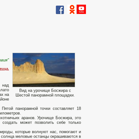
вия"
вица.
в над
плато
Вид на урочище Босжира с
ах на
Шестой панорамной площадки.
йоне
 Пятой панорамной точки составляет 18
километров.
охотничьих аранов. Урочище Босжира, это
е создать может позволить себе только
ироды, которые волнуют нас, помогают и
те солнца меловые останцы окрашиваются в