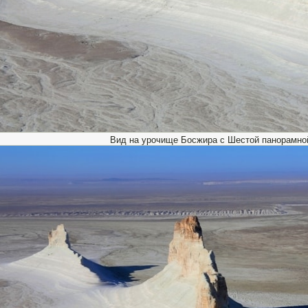
Вид на урочище Босжира с Шестой панорамно