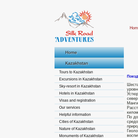
Hom
Home
Kazakhstan
Tours to Kazakhstan
Поезд
Excursions in Kazakhstan
Шест
Sky-resort in Kazakhstan
уровн
Hotels in Kazakhstan
Устюр
севе
Visas and registration
Манги
Our services
Расст
килом
Helpful information
По до
сред
Cities of Kazakhstan
приро
Nature of Kazakhstan
Геоло
воспи
Monuments of Kazakhstan