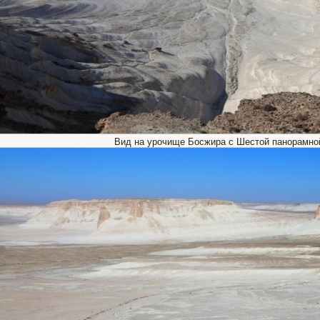
Вид на урочище Босжира с Шестой панорамно