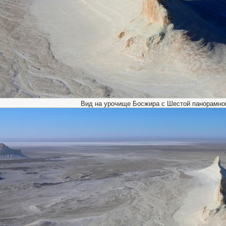
Вид на урочище Босжира с Шестой панорамно