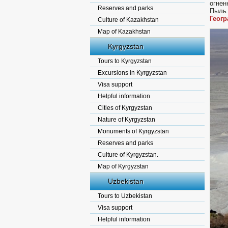
огнен
Reserves and parks
Пыль 
Геог
Culture of Kazakhstan
Map of Kazakhstan
Kyrgyzstan
Tours to Kyrgyzstan
Excursions in Kyrgyzstan
Visa support
Helpful information
Cities of Kyrgyzstan
Nature of Kyrgyzstan
Monuments of Kyrgyzstan
Reserves and parks
Culture of Kyrgyzstan.
Map of Kyrgyzstan
Uzbekistan
Tours to Uzbekistan
Visa support
Helpful information