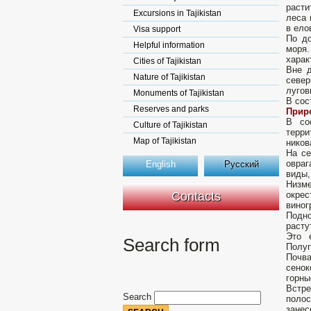
расти
Excursions in Tajikistan
леса 
в ело
Visa support
По д
Helpful information
моря.
харак
Cities of Tajikistan
Вне д
Nature of Tajikistan
север
лугов
Monuments of Tajikistan
В сос
Reserves and parks
Прир
В со
Culture of Tajikistan
терри
Map of Tajikistan
ников
На се
овраг
English
Русский
виды,
Низм
Contacts
окре
виног
Подно
расту
Это 
Search form
Полуп
Почва
сенок
горны
Встре
Search
полос
занес