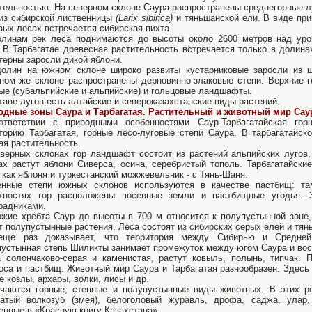
тельностью. На северном склоне Саура распространены среднегорные л
из сибирской лиственницы
(Larix sibirica)
и тяньшанской ели. В виде пр
вых лесах встречается сибирская пихта.
олинам рек леса поднимаются до высоты около 2600 метров над ур
 В Тарбагатае древесная растительность встречается только в долин
терны заросли дикой яблони.
олин на южном склоне широко развиты кустарниковые заросли из ши
ном же склоне распространены дерновинно-злаковые степи. Верхние г
ые (субальпийские и альпийские) и гольцовые ландшафты.
таве лугов есть алтайские и североказахстанские виды растений.
одные зоны Саура и Тарбагатая. Растительный и животный мир Саур
ответствии с природными особенностями Саур-Тарбагатайская гор
торию Тарбагатая, горные лесо-луговые степи Сау­ра. В тарбагатайск
ая растительность.
верных склонах гор ланд­шафт состоит из растений альпийских лугов
ах растут яблони Сиверса, осина, серебристый тополь. Тарбагатайские
 как яблоня и тур­кестанский можжевельник - с Тянь-Шаня.
енные сте­пи южных склонов используются в качестве пастбищ: та
стностях гор рас­положены посевные земли и пастбищные угодья.
радниками.
жие хребта Саур до высоты в 700 м относится к полупустынной зоне,
т полупустынные растения. Леса состоят из си­бирских серых елей и тян
еще раз до­казывает, что территория между Сибирью и Средней
устынная степь Шиликты занимает промежуток между югом Саура и вос­
 солончаково-серая и ка­менистая, растут ковыль, полынь, типчак.
оса и пастбищ. Животный мир Саура и Тарбагатая разнообразен. Здесь
е козлы, ар­хары, волки, лисы и др.
чаются горные, степные и полупустынные виды животных. В этих ре
атый волкозуб (змея), бе­логоловый журавль, дрофа, саджа, улар,
енные в «Красную книгу Казах­стана».