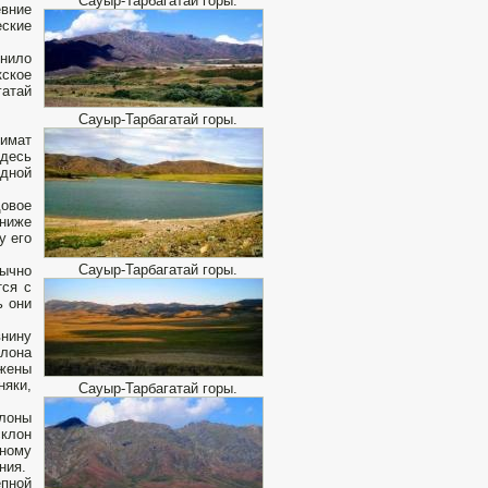
Сауыр-Тарбагатай горы.
вние
ские
инило
ское
гатай
Сауыр-Тарбагатай горы.
лимат
здесь
одной
довое
 ниже
у его
Сауыр-Тарбагатай горы.
бычно
тся с
ь они
нину
лона
ожены
няки,
Сауыр-Тарбагатай горы.
клоны
склон
ному
ния.
пной