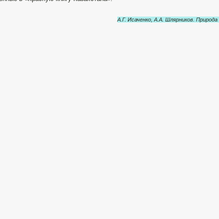
А.Г. Исаченко, А.А. Шлярников. Природ