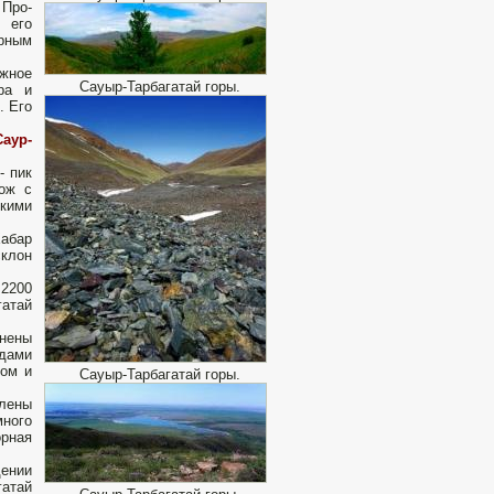
Про­
о его
орным
южное
Сауыр-Тарбагатай горы.
ра и
. Его
аур-
- пик
хож с
скими
Хабар
склон
 2200
гатай
енены
дами
ком и
Сауыр-Тарбагатай горы.
лены
много
орная
дении
гатай