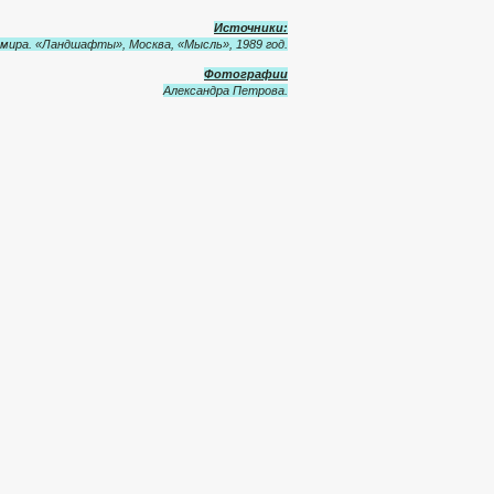
Источники:
а мира. «Ландшафты», Москва, «Мысль», 1989 год.
Фотографии
Александра Петрова.