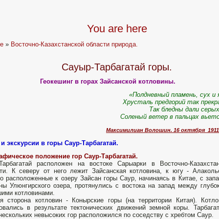
You are here
e
»
Восточно-Казахстанской области природа.
Сауыр-Тарбагатай горы.
Геокешинг в горах Зайсанской котловины.
«Полдневный пламень, сух и 
Хрусталь предгорий так прекр
Так бледны дали серых
Соленый ветер в пальцах вье
Максимилиан Волошин. 16 октября 1911
и экскурсии в горы Саур-Тарбагатай.
афическое положение гор Саур-Тарбагатай.
Тарбагатай располо­жен на востоке Сарыарки в Восточно-Казахста
ти. К северу от него лежит Зайсанская котловина, к югу - Алаколь
о расположенные к озеру Зайсан горы Саур, начинаясь в Китае, с зап
ны Улюнгирского озера, протянулись с востока на за­пад между глубо
ими котловинами.
 сто­рона котловин - Конырские горы (на территории Китая). Кот­л
овались в результате тектонических движений земной коры. Тарбага
нескольких невысоких гор расположился по соседству с хребтом Саур.