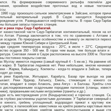
вился. На формирование современного рельефа повлияли дре
енения, эрозийное воздействие проточных вод и новые тектониче
ссы.
в 1990 году произошло сильное земле­трясение в Зайсане, которое прич
ительный материальный ущерб. В Сауре находится Кендирлик
рождение угля. Разведываются нефтяные пласты. В горах Саур-Тарба
ны большие запа­сы горючих сланцев.
т и реки горы Саур-Тарбагатай.
т казахстанской части Саур-Тарбагатая континентальный, похож на к
о Алтая. Разница заключается в том, что по сравнению с Ал­таем 
е осадков. По природным особенностям и климату он является перех
 между горами Юж­ной Сибири и Центральной Азии.
аре средняя темпе­ратура воздуха - 20°С, в июле + 22°С. Среднего
чество осадков 350 - 500 мм. В горах чем выше, тем боль­ше влаги и
ратура. Снеговая линия в Сауре рас­положена на высоте 3300 м. Поэтом
ны посто­янно покрыты снегом.
ах Музтау имеются ледники (самый крупный 4 - 5 км.кв.). На равнине о
и жар­ко. В Тарбагатае ледников нет. Реки небольшие, многие начинаю
Реки - Жарма, Кайындысу, Кокпекты - когда-то впадали в Зайсан, те­пер
ходят до озера.
ые реки Карабулак, Жетыарал, Карабуга, Базар при выходе на рав
сыха­ют. Реки Урджар, Хатынсу, Емель, стекающие с южного ск
гатая, впадают в озеро Алаколь, река Аягуз - в Балхаш. Хребты сл
о дислоцированными осадочными породами палеозоя (сланцы, извест
ники), прорванными кислыми интрузиями (граниты и др.).
уре есть месторождения угля (Кендырликское) и горючих сланцев. С
ов глубоко расчленены ущелистыми долинами. У Тарбагатая северный 
же южного, гребень уплощенный; водораздел прижат к крутому юж
у хребта; в палеозойских известняках на хребте развиты карстовые явле
ие части склонов обоих хребтов заняты полупустынном и выше сте