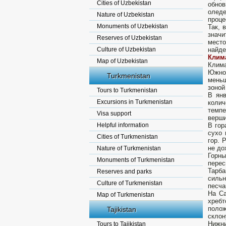
Cities of Uzbekistan
обно
олед
Nature of Uzbekistan
проце
Monuments of Uzbekistan
Так, 
знач
Reserves of Uzbekistan
место
Culture of Uzbekistan
найде
Клима
Map of Uzbekistan
Клима
Южног
Turkmenistan
меньш
зоной
Tours to Turkmenistan
В янв
Excursions in Turkmenistan
коли­
темпе
Visa support
верши
Helpful information
В гор
сухо 
Cities of Turkmenistan
гор. 
не до
Nature of Turkmenistan
Горн
Monuments of Turkmenistan
пере
Тарба
Reserves and parks
сильн
Culture of Turkmenistan
песча
На Са
Map of Turkmenistan
хребт
поло
Tajikistan
склон
Нижн
Tours to Tajikistan