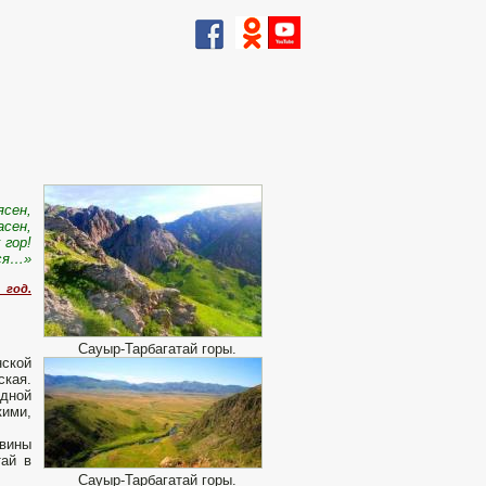
ясен,
асен,
 гор!
тся…»
 год.
Сауыр-Тарбагатай горы.
нской
ская.
адной
кими,
овины
тай в
Сауыр-Тарбагатай горы.