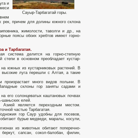
уга и
имеси
Сауыр-Тарбагатай горы.
овнем
ах рек, причем для долины южного склона
повника, жимолости, таволги и др., на
орные поясы обоих хребтов имеют горно-
а и Тарбагатая.
ная система делится на горно-степную
ой степи в основном преобладает кустар­
, на южных из кустарниковых растений. В
 высо­кие луга перешли с Алтая, а такие
м произрастает много видов полыни. В
 Западные склоны гор заняты садами и
 на его солонцеватых каштановых по­чвах
ь-шаньских елей.
 Ази­ей является переходным местом.
точной частью Тарбагатая.
 Подножия гор Саур удобны для посевов,
 обитают бурые медведи, маралы, косули,
гионах из жи­вотных обитают поперечно-
 беркут, сапсан, сокол-балобан, филин,