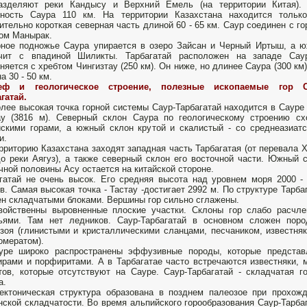
азделяют реки Кандысу и Верхний Емель (на территории Китая). 
нность Саура 110 км. На территории Казахстана нахо­дится тольк
ительно короткая северная часть дли­ной 60 - 65 км. Саур соединен с г
ом Манырак.
ное подножье Саура упирается в озеро Зайсан и Чер­ный Иртыш, а 
ичит с впадиной Шиликты. Тар­багатай расположен на западе Сау
няется с хреб­том Чингизтау (250 км). Он ниже, но длинее Саура (300 км)
а 30 - 50 км.
еф и геологическое строение, полезные ископае­мые гор С
гатай.
лее высокая точка горной системы Саур-Тарба­гатай находится в Сауре 
ау (3816 м). Северный склон Саура по геологическому строению с
­скими горами, а южный склон крутой и скалистый - со среднеазиат
и.
рриторию Казахстана заходят западная часть Тарбагатая (от перевала 
о реки Аягуз), а также северный склон его восточной части. Южный 
ч­ной половины Асу остается на китайской стороне.
гатай не очень высок. Его средняя высота над уров­нем моря 2000 -
в. Самая высокая точка - Тастау -достигает 2992 м. По структуре Тарба
н склад­чатыми блоками. Вершины гор сильно сглажены.
ой­ственны выровненные плоские участки. Склоны гор слабо расчл
ьями. Там нет ледников. Саур-Тарбагатай в основном сложен поро
зоя (глинистыми и кристаллическими сланцами, песчаником, из­вестня
омератом).
уре широко распростра­нены эффузивные породы, которые представ
ра­ми и порфиритами. А в Тарбагатае часто встречаются изве­стняки, 
тов, которые отсутствуют на Сауре. Саур-Тарбагатай - складчатая г
а.
ектоническая структура образована в позднем палеозое при прохож
нской складчатости. Во время альпийского горообразования Саур-Тар­ба