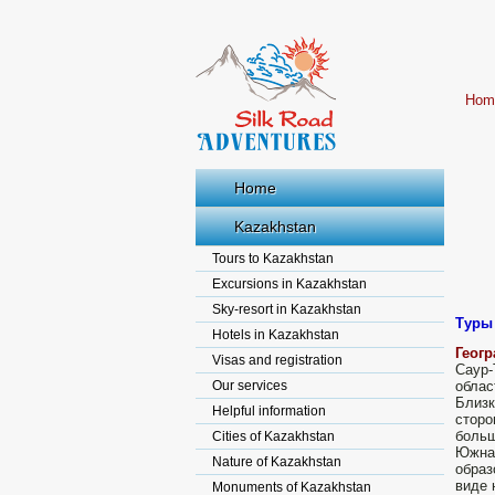
Hom
Home
Kazakhstan
Tours to Kazakhstan
Excursions in Kazakhstan
Sky-resort in Kazakhstan
Туры 
Hotels in Kazakhstan
Геогр
Visas and registration
Саур-
Our services
облас
Близк
Helpful information
сторо
больш
Cities of Kazakhstan
Южная
Nature of Kazakhstan
образ
виде 
Monuments of Kazakhstan