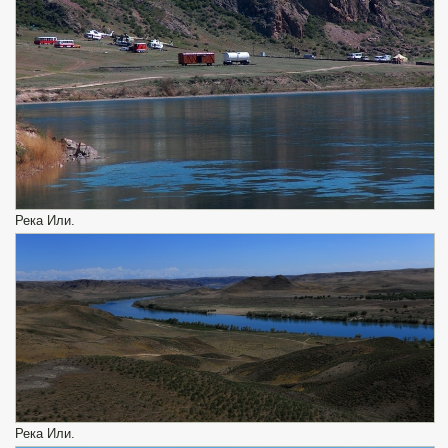
Река Или.
Река Или.