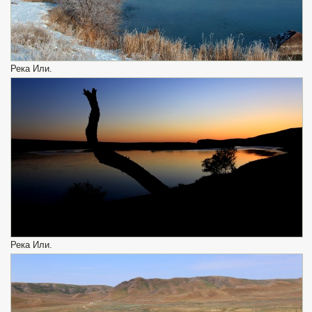
Река Или.
Река Или.