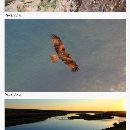
Река Или.
Река Или.