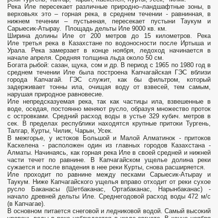
Река Иле пересекает различные природно–ландшафтные зоны, в
верховьях это – горная река, в среднем течении - равнинная, в
нижнем течении – пустынная, пересекает пустыни Таукум и
Сарыесик-Атырау. Площадь дельты Иле 9000 кв. км.
Ширина долины Иле от 200 метров до 15 километров. Река
Иле третья река в Казахстане по водоносности после Иртыша и
Урала. Река замерзает в конце ноября, ледоход начинается в
начале апреля. Средняя толщина льда около 50 см.
Богата рыбой: сазан, щука, сом и др. В период с 1965 по 1980 год в
среднем течении Иле была построена Капчагайская ГЭС вблизи
города Капчагай. ГЭС служит, как бы фильтром, который
задерживает тонны ила, очищая воду от взвесей, тем самым,
нарушая природное равновесие.
Иле непредсказуемая река, так как частицы ила, взвешенные в
воде, оседая, постоянно меняют русло, образуя множество проток
с островками. Средний расход воды в устье 329 кубич. метров в
сек. В пределах республики находятся крупные притоки Тургень,
Талгар, Курты, Чилик, Чарын, Усек.
В межгорье, у истоков Большой и Малой Алматинок - притоков
Каскелена - расположен один из главных городов Казахстана -
Алматы. Начинаясь, как горная река Иле в своей средней и нижней
части течет по равнине. В Капчагайском ущелье долина реки
сужается и после впадения в нее реки Курты, снова расширяется.
Иле проходит по равнине между песками Сарыесик-Атырау и
Таукум. Ниже Капчагайского ущелья вправо отходит от реки сухое
русло Баканасы (Шетбаканас, Ортабаканас, Нарынбаканас) -
начало древней дельты Иле. Среднегодовой расход воды 472 м/с
(в Капчагае).
В основном питается снеговой и ледниковой водой. Самый высокий