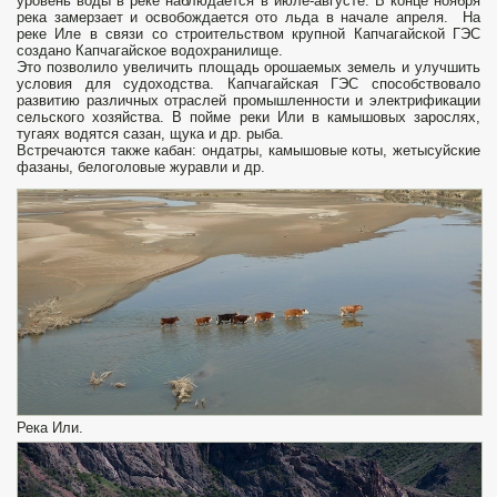
уровень воды в реке наблюдается в июле-августе. В конце ноября
река замерзает и освобождается ото льда в начале апреля. На
реке Иле в связи со строительством крупной Капчагайской ГЭС
создано Капчагайское водохранилище.
Это позволило увеличить площадь орошаемых земель и улучшить
условия для судоходства. Капчагайская ГЭС способствовало
развитию различных отраслей промышленности и электрификации
сельского хозяйства. В пойме реки Или в камышовых зарослях,
тугаях водятся сазан, щука и др. рыба.
Встречаются также кабан: ондатры, камышовые коты, жетысуйские
фазаны, белоголовые журавли и др.
Река Или.