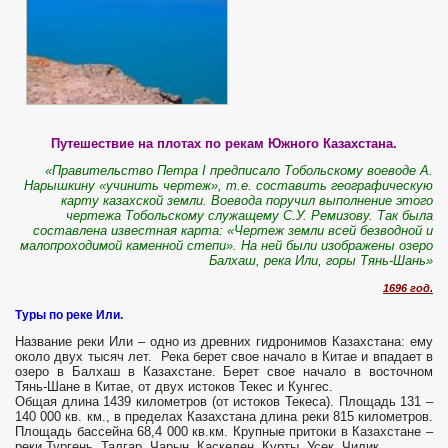
Путешествие на плотах по рекам Южного Казахстана.
«Правительство Петра I предписало Тобольскому воеводе А.
Нарышкину «учинить чертеж», т.е. составить географическую
карту казахской земли. Воевода поручил выполнение этого
чертежа Тобольскому служащему С.У. Ремизову. Так была
составлена известная карта: «Чертеж земли всей безводной и
малопроходимой каменной степи». На ней были изображены озеро
Балхаш, река Или, горы Тянь-Шань»
1696 год.
Туры по реке Или.
Название реки Или – одно из древних гидронимов Казахстана: ему
около двух тысяч лет. Река берет свое начало в Китае и впадает в
озеро в Балхаш в Казахстане. Берет свое начало в восточном
Тянь-Шане в Китае, от двух истоков Текес и Кунгес.
Общая длина 1439 километров (от истоков Текеса). Площадь 131 –
140 000 кв. км., в пределах Казахстана длина реки 815 километров.
Площадь бассейна 68,4 000 кв.км. Крупные притоки в Казахстане –
реки Тургень, Талгар, Чарын, Каскелен, Курты, Усек, Чилик.