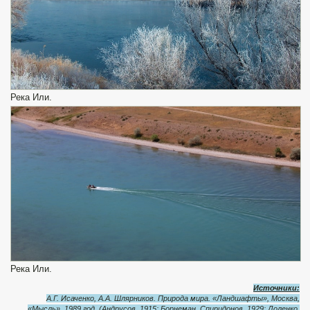
Река Или.
Река Или.
Источники:
А.Г. Исаченко, А.А. Шлярников. Природа мира. «Ландшафты», Москва,
«Мысль», 1989 год. (Андрусов, 1915; Борнеман, Спиридонов, 1929; Доленко,