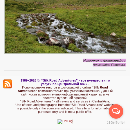
Источник и фотографии
Александра Петрова.
1989–2026 ©.
“Silk Road Adventures” - вс
е путешествия и
услуги по Центральной Азии.
Использование текстов и фотографий с сайта
“Silk Road
Adventures”
возможно только при указании источника. Данный
сайт носит исключительно информационный характер и не
является публичной офертой.
“Silk Road Adventures” - all travels and services in Central Asia.
Use of texts and photographs from the “Silk Road Adventures” website
is possible only if the source is indicated. This site is for informational
purposes only and is not a public offer.