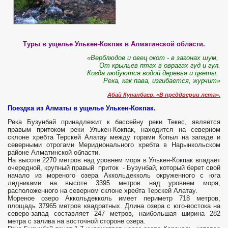
Туры в ущелье Улькен-Кокпак в Алматинской области.
«Верблюдов и овец окот - в загонах шум,
От крыльев птах в оврагах гуд и гул.
Когда любуются водой деревья и цветы,
Река, как пава, изгибается, журчит»
Абай Кунанбаев. «В преддверии лета».
Поездка из Алматы в ущелье Улькен-Кокпак.
Река Бузунбай принадлежит к бассейну реки Текес, является
правым притоком реки Улькен-Кокпак, находится на северном
склоне хребта Терскей Алатау между горами Копыл на западе и
северными отрогами Меридионального хребта в Нарынкольском
районе Алматинской области.
На высоте 2270 метров над уровнем моря в Улькен-Кокпак впадает
очередной, крупный правый приток - Бузунбай, который берет свой
начало из мореного озера Аккольдекколь окруженного с юга
ледниками на высоте 3395 метров над уровнем моря,
расположенного на северном склоне хребта Терскей Алатау.
Мореное озеро Аккольдекколь имеет периметр 718 метров,
площадь 37965 метров квадратных. Длина озера с юго-востока на
северо-запад составляет 247 метров, наибольшая ширина 282
метра с залива на восточной стороне озера.