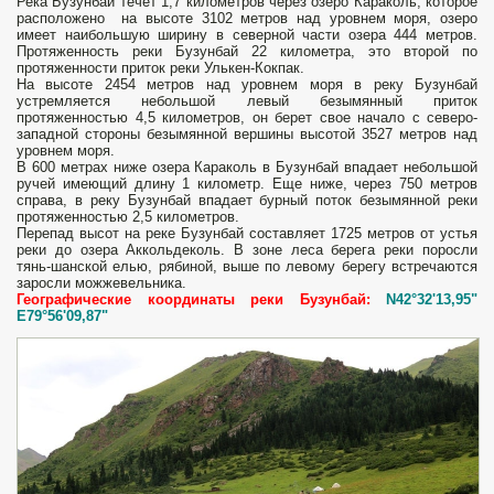
Река Бузунбай течет 1,7 километров через озеро Караколь, которое
расположено на высоте 3102 метров над уровнем моря, озеро
имеет наибольшую ширину в северной части озера 444 метров.
Протяженность реки Бузунбай 22 километра, это второй по
протяженности приток реки Улькен-Кокпак.
На высоте 2454 метров над уровнем моря в реку Бузунбай
устремляется небольшой левый безымянный приток
протяженностью 4,5 километров, он берет свое начало с северо-
западной стороны безымянной вершины высотой 3527 метров над
уровнем моря.
В 600 метрах ниже озера Караколь в Бузунбай впадает небольшой
ручей имеющий длину 1 километр. Еще ниже, через 750 метров
справа, в реку Бузунбай впадает бурный поток безымянной реки
протяженностью 2,5 километров.
Перепад высот на реке Бузунбай составляет 1725 метров от устья
реки до озера Аккольдеколь. В зоне леса берега реки поросли
тянь-шанской елью, рябиной, выше по левому берегу встречаются
заросли можжевельника.
Географические координаты реки Бузунбай:
N42°32'13,95"
E79°56'09,87"