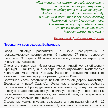
«Как тополь, как факел пахучий, восстанет,
Как липа июльская ум затуманит,
Шепнет звездоцветно в ночах как сирень.
И яблонью цвет свой рассыплет по саду,
И вишеньем ластится к детскому взгляду,
Черемухой нежит душистую тень.
Раскинет резьбу изумрудного клена,
И долгою песней зеленого звона
Чарует дремотную лень.»
Бальмонт К. Д. «Славянское древо».
Посещение космодрома Байконура.
Город Байконур расположен в зоне полупустыни с
географическими координатами 45 градусов 57 минут северной
широты и 63 градуса 18 минут восточной долготы на территории
Республики Казахстан.
С юга его территория была ограничена линией железной дороги
Оренбург - Ташкент, а с севера железнодорожной магистралью
Караганда - Акмолинск - Карталы. На западе территория примыкает
к пескам Большие Барсуки и рекам Тургай и Ишим.
Восточная часть ограничена веткой железной дороги Караганда-
Джезказган и рекой Сары-Су. Южная часть космодрома Байконур
расположена в Присырдарьинской низменности, представляющей
плоскую слабо всхолмленную песчаную равнину с постепенным
повышением к северо-востоку, на которой изредка встречаются
небольшие возвышения и низины.
Отдельные холмы и увалы возвышаются над равниной на 6 - 10
метров и имеют пологие скаты. Путник иногда может встретить