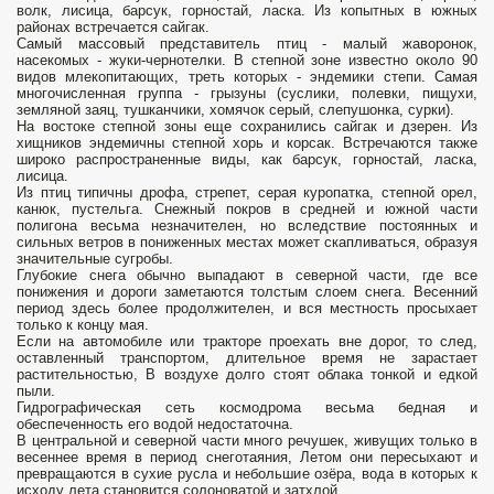
волк, лисица, барсук, горностай, ласка. Из копытных в южных
районах встречается сайгак.
Самый массовый представитель птиц - малый жаворонок,
насекомых - жуки-чернотелки. В степной зоне известно около 90
видов млекопитающих, треть которых - эндемики степи. Самая
многочисленная группа - грызуны (суслики, полевки, пищухи,
земляной заяц, тушканчики, хомячок серый, слепушонка, сурки).
На востоке степной зоны еще сохранились сайгак и дзерен. Из
хищников эндемичны степной хорь и корсак. Встречаются также
широко распространенные виды, как барсук, горностай, ласка,
лисица.
Из птиц типичны дрофа, стрепет, серая куропатка, степной орел,
канюк, пустельга. Снежный покров в средней и южной части
полигона весьма незначителен, но вследствие постоянных и
сильных ветров в пониженных местах может скапливаться, образуя
значительные сугробы.
Глубокие снега обычно выпадают в северной части, где все
понижения и дороги заметаются толстым слоем снега. Весенний
период здесь более продолжителен, и вся местность просыхает
только к концу мая.
Если на автомобиле или тракторе проехать вне дорог, то след,
оставленный транспортом, длительное время не зарастает
растительностью, В воздухе долго стоят облака тонкой и едкой
пыли.
Гидрографическая сеть космодрома весьма бедная и
обеспеченность его водой недостаточна.
В центральной и северной части много речушек, живущих только в
весеннее время в период снеготаяния, Летом они пересыхают и
превращаются в сухие русла и небольшие озёра, вода в которых к
исходу лета становится солоноватой и затхлой.