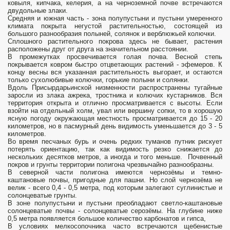
ковыля, кипчака, келерия, а на черноземной почве встречаются
двудольные злаки.
Средняя и южная часть - зона полупустыни и пустыни умеренного
климата покрыта негустой растительностью, состоящей из
большого разнообразия полыней, солянок и верблюжьей колючки.
Сплошного растительного покрова здесь не бывает, растения
расположены друг от друга на значительном расстоянии.
В промежутках просвечивается голая почва. Весной степь
покрывается ковром быстро отцветающих растений - эфемеров. К
концу весны вся указанная растительность выгорает, и остаются
только сухолюбивые колючки, горькие полыни и солянки.
Вдоль Присырдарьинской низменности распространены тугайные
заросли из злака ажрека, тростника и колючих кустарников. Вся
территория открыта и отлично просматривается с высоты. Если
взойти на отдельный холм, увал или вершину сопки, то в хорошую
ясную погоду окружающая местность просматривается до 15 - 20
километров, но в пасмурный день видимость уменьшается до 3 - 5
километров.
Во время песчаных бурь и очень редких туманов путник рискует
потерять ориентацию, так как видимость резко снижается до
нескольких десятков метров, а иногда и того меньше. Почвенный
покров и грунты территории полигона чрезвычайно разнообразны.
В северной части полигона имеются чернозёмы и темно-
каштановые почвы, пригодные для пашни. Но слой чернозёма не
велик - всего 0,4 - 0,5 метра, под которым залегают суглинистые и
солонцеватые грунты.
В зоне полупустыни и пустыни преобладают светло-каштановые
солонцеватые почвы - солонцеватые серозёмы. На глубине ниже
0,5 метра появляется большое количество карбонатов и гипса,
В условиях мелкосопочника часто встречаются щебенистые