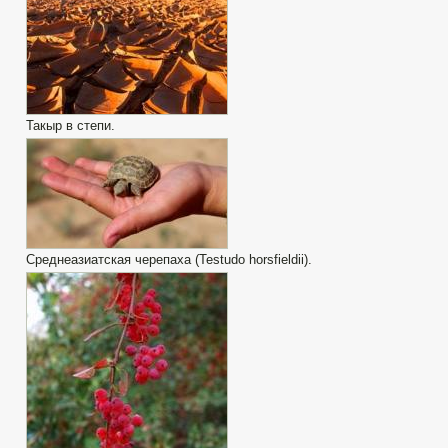
Такыр в степи.
Среднеазиатская черепаха (Testudo horsfieldii).