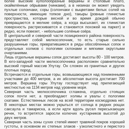
более высокие куполообразные вершины и столовые плато,
окаймлённые обрывами (чинками), а в низинах он может увидеть
пухлые солончаки, соры (солончаки с выцветами белых солей на
поверхности, имеющие топкое дно), такыры (ровные глинистые
пространства, которые весной и во время дождей обычно
превращаются в мелкие озёра, а когда высыхают, их глинистая
поверхность растрескивается и становится похожей на паркет) и
редко, если повезет, - небольшие солёные озёра.
В центральной и северной части позиционного района поверхность
представляет собой мелкосопочник, то есть старые сильно
разрушенные горы, превратившиеся в ряды обособленных сопок и
отдельных холмов с пологими склонами и мягкими округлыми
очертаниями.
Лишь отдельные вершины сопок достигают высоты 80 - 100 метров.
В юго-западной части мелкосопочника расположен сравнительно
высокий горный массив Улутау. Он сложен из гранитных и других
плотных пород.
Встречаются и отдельные горы, возвышающиеся над пониженными
участками до 400 метров, а их абсолютная высота достигает 700
метров. Вершина горы Улутау господствует над прилегающей
местностью на 1134 метров над уровнем моря.
Северная часть мелкосопочника сглажена, отдельно стоящих
сопок почти нет, а преобладают холмы и увалы с пологими
скатами. Естественных лесов на всей территории космодрома нет.
В некоторых местах можно укрыться от солнца в редких рощах
саксаула и тамариска, а если идти вдоль русел пересыхающих
речек, то встретятся заросли колючих кустарников высотой до
двух метров.
Северная часть зоны сухих степей имеет травяной покров хорошей
густоты, в основном их степных злаков - узколистного и перистого