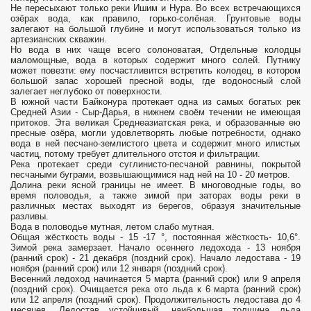
Не пересыхают только реки Ишим и Нура. Во всех встречающихся
озёрах вода, как правило, горько-солёная. Грунтовые воды
залегают на большой глубине и могут использоваться только из
артезианских скважин.
Но вода в них чаще всего солоноватая, Отдельные колодцы
маломощные, вода в которых содержит много солей. Путнику
может повезти: ему посчастливится встретить колодец, в котором
большой запас хорошей пресной воды, где водоносный слой
залегает неглубоко от поверхности.
В южной части Байконура протекает одна из самых богатых рек
Средней Азии - Сыр-Дарья, в нижнем своём течении не имеющая
притоков. Эта великая Среднеазиатская река, и образованные ею
пресные озёра, могли удовлетворять любые потребности, однако
вода в ней песчано-землистого цвета и содержит много илистых
частиц, потому требует длительного отстоя и фильтрации.
Река протекает среди суглинисто-песчаной равнины, покрытой
песчаными буграми, возвышающимися над ней на 10 - 20 метров.
Долина реки ясной границы не имеет. В многоводные годы, во
время половодья, а также зимой при заторах воды реки в
различных местах выходят из берегов, образуя значительные
разливы.
Вода в половодье мутная, летом слабо мутная.
Общая жёсткость воды - 15 -17 °, постоянная жёсткость- 10,6°.
Зимой река замерзает. Начало осеннего ледохода - 13 ноября
(ранний срок) - 21 декабря (поздний срок). Начало ледостава - 19
ноября (ранний срок) или 12 января (поздний срок).
Весенний ледоход начинается 5 марта (ранний срок) или 9 апреля
(поздний срок). Очищается река ото льда к 6 марта (ранний срок)
или 12 апреля (поздний срок). Продолжительность ледостава до 4
месяцев. Ледостав устойчивый, наибольшая толщина льда