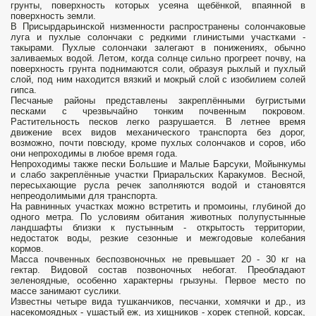
грунты, поверхность которых усеяна щебёнкой, впаянной в
поверхность земли.
В Присырдарьинской низменности распространены солончаковые
луга и пухлые солончаки с редкими глинистыми участками -
такырами. Пухлые солончаки залегают в понижениях, обычно
заливаемых водой. Летом, когда солнце сильно прогреет почву, на
поверхность грунта поднимаются соли, образуя рыхлый и пухлый
слой, под ним находится вязкий и мокрый слой с изобилием солей
гипса.
Песчаные районы представлены закреплёнными бугристыми
песками с чрезвычайно тонким почвенным покровом.
Растительность песков легко разрушается. В летнее время
движение всех видов механического транспорта без дорог,
возможно, почти повсюду, кроме пухлых солончаков и соров, ибо
они непроходимы в любое время года.
Непроходимы также пески Большие и Малые Барсуки, Мойынкумы
и слабо закреплённые участки Приаральских Каракумов. Весной,
пересыхающие русла речек заполняются водой и становятся
непреодолимыми для транспорта.
На равнинных участках можно встретить и промоины, глубиной до
одного метра. По условиям обитания животных полупустынные
ландшафты близки к пустынным - открытость территории,
недостаток воды, резкие сезонные и межгодовые колебания
кормов.
Масса почвенных беспозвоночных не превышает 20 - 30 кг на
гектар. Видовой состав позвоночных небогат. Преобладают
зеленоядные, особенно характерны грызуны. Первое место по
массе занимают суслики.
Известны четыре вида тушканчиков, песчанки, хомячки и др., из
насекомоядных - ушастый еж, из хищников - хорек степной, корсак,