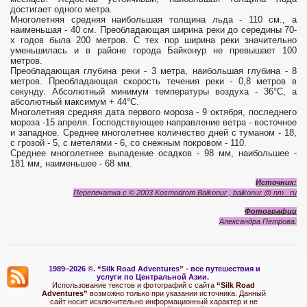
достигает одного метра.
Многолетняя средняя наибольшая толщина льда - 110 см., а
наименьшая - 40 см. Преобладающая ширина реки до середины 70-
х годов была 200 метров. С тех пор ширина реки значительно
уменьшилась и в районе города Байконур не превышает 100
метров.
Преобладающая глубина реки - 3 метра, наибольшая глубина - 8
метров. Преобладающая скорость течения реки - 0,8 метров в
секунду. Абсолютный минимум температуры воздуха - 36°С, а
абсолютный максимум + 44°С.
Многолетняя средняя дата первого мороза - 9 октября, последнего
мороза -15 апреля. Господствующее направление ветра - восточное
и западное. Среднее многолетнее количество дней с туманом - 18,
с грозой - 5, с метелями - 6, со снежным покровом - 110.
Среднее многолетнее выпадение осадков - 98 мм, наибольшее -
181 мм, наименьшее - 68 мм.
Источник:
Перепечатка с © 2003 Kosmodrom Baikonur , baikonur @ nm . ru
Фотографии
Александра Петрова.
1989–2026 ©.
“Silk Road Adventures” - вс
е путешествия и
услуги по Центральной Азии.
Использование текстов и фотографий с сайта
“Silk Road
Adventures”
возможно только при указании источника. Данный
сайт носит исключительно информационный характер и не