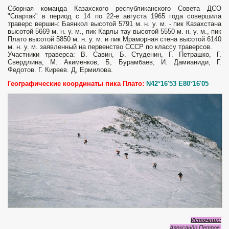
Сборная команда Казахского республиканского Совета ДСО
"Спартак" в период с 14 по 22-е августа 1965 года совершила
траверс вершин: Баянкол высотой 5791 м. н. у. м. - пик Казахстана
высотой 5669 м. н. у. м., пик Карлы тау высотой 5550 м. н. у. м., пик
Плато высотой 5850 м. н. у. м. и пик Мраморная стена высотой 6140
м. н. у. м. заявленный на первенство СССР по классу траверсов.
Участники траверса: В. Савин, Б. Студенин, Г. Петрашко, Г.
Свердлина, М. Акименков, Б, Бурамбаев, И. Дамианиди, Г.
Федотов. Г. Киреев. Д, Ермилова.
Географические координаты пика Плато:
N42°16'53 E80°16'05
Источник:
Александр Петров.