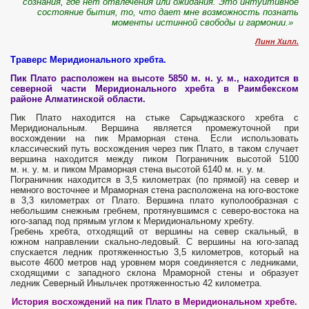
сознания, где нет отвлечения или ожидания. Это интуитивное
состояние бытия, то, что дает мне возможность познать
моменты истинной свободы и гармонии.»
Линн Хилл.
Траверс Меридионального хребта.
Пик Плато расположен на высоте 5850 м. н. у. м., находится в
северной части Меридионального хребта в Раимбекском
районе Алматинской области.
Пик Плато находится на стыке Сарыджазского хребта с
Меридиональным. Вершина является промежуточной при
восхождении на пик Мраморная стена. Если использовать
классический путь восхождения через пик Плато, в таком случает
вершина находится между пиком Пограничник высотой 5100
м. н. у. м. и пиком Мраморная стена высотой 6140 м. н. у. м.
Пограничник находится в 3,5 километрах (по прямой) на север и
немного восточнее и Мраморная стена расположена на юго-востоке
в 3,3 километрах от Плато. Вершина плато куполообразная с
небольшим снежным гребнем, протянувшимся с северо-востока на
юго-запад под прямым углом к Меридиональному хребту.
Гребень хребта, отходящий от вершины на север скальный, в
южном направлении скально-ледовый. С вершины на юго-запад
спускается ледник протяженностью 3,5 километров, который на
высоте 4600 метров над уровнем моря соединяется с ледниками,
сходящими с западного склона Мраморной стены и образует
ледник Северный Иныльчек протяженностью 42 километра.
История восхождений на пик Плато в Меридиональном хребте.