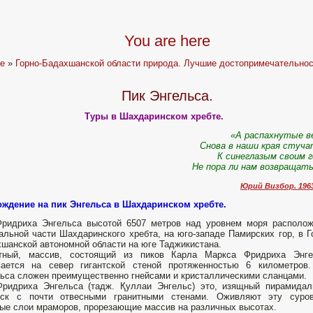
You are here
e
»
Горно-Бадахшанской области природа. Лучшие достопримечательнос
Пик Энгельса.
Туры в Шахдаринском хребте.
«А распахнутые в
Снова в наши края стуча
К синеглазым своим 
Не пора ли нам возвращат
Юрий Визбор. 196
ждение на пик Энгельса в Шахдаринском хребте.
Фридриха Энгельса высотой 6507 метров над уровнем моря располо
альной части Шахдаринского хребта, на юго-западе Памирских гор, в Г
шанской автономной области на юге Таджикистана.
тный, массив, состоящий из пиков Карла Маркса Фридриха Энге
вается на север гигантской стеной протяженностью 6 километров.
ьса сложен преимущественно гнейсами и кристаллическими сланцами.
Фридриха Энгельса (тадж. Қуллаи Энгельс) это, изящный пирамида
иск с почти отвесными гранитными стенами. Ожив­ляют эту суров
ые слои мраморов, прорезающие массив на различных высотах.