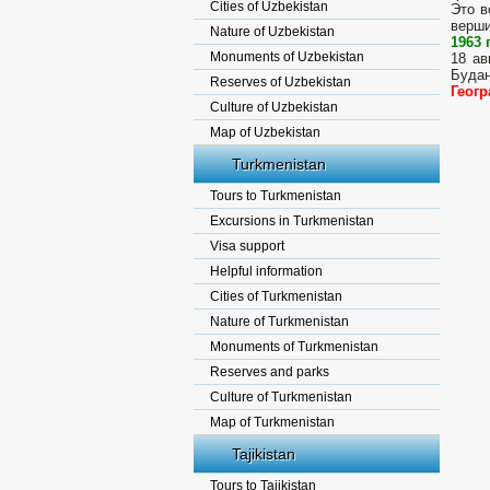
Cities of Uzbekistan
Это в
верши
Nature of Uzbekistan
1963 
Monuments of Uzbekistan
18 ав
Будан
Reserves of Uzbekistan
Геогр
Culture of Uzbekistan
Map of Uzbekistan
Turkmenistan
Tours to Turkmenistan
Excursions in Turkmenistan
Visa support
Helpful information
Cities of Turkmenistan
Nature of Turkmenistan
Monuments of Turkmenistan
Reserves and parks
Culture of Turkmenistan
Map of Turkmenistan
Tajikistan
Tours to Tajikistan