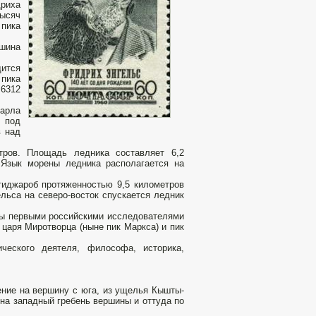
риха
тысяч
 пика
ршина
дится
 пика
 6312
Карла
к под
в над
тров. Площадь ледника составляет 6,2
 Язык морены ледника располагается на
тиджароб протяженностью 9,5 километров
льса на северо-восток спускается ледник
ты первыми российскими исследователями
 царя Миротворца (ныне пик Маркса) и пик
ческого деятеля, философа, историка,
ение на вершину с юга, из ущелья Кышты-
на западный гребень вершины и оттуда по