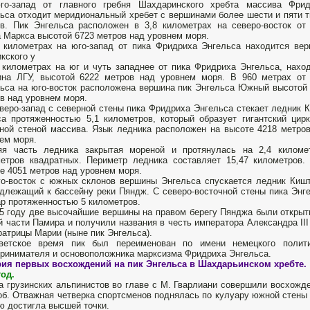
го-запад от главного гребня Шахдаринского хребта массива Фрид
ьса отходит меридиональный хребет с вершинами более шести и пяти 
в. Пик Энгельса расположен в 3,8 километрах на северо-восток от
 Маркса высотой 6723 метров над уровнем моря.
 километрах на юго-запад от пика Фридриха Энгельса находится ве
кского у
 километрах на юг и чуть западнее от пика Фридриха Энгельса, нахо
ина ЛГУ, высотой 6222 метров над уровнем моря. В 960 метрах от
ьса на юго-восток расположена вершина пик Энгельса Южный высотой
в над уровнем моря.
веро-запад с северной стены пика Фридриха Энгельса стекает ледник 
а протяженностью 5,1 километров, который образует гигантский цир
ной стеной массива. Язык ледника расположен на высоте 4218 метро
ем моря.
яя часть ледника закрытая мореной и протянулась на 2,4 киломе
етров квадратных. Периметр ледника составляет 15,47 километров.
е 4051 метров над уровнем моря.
о-восток с южных склонов вершины Энгельса спускается ледник Киш
длежащий к бассейну реки Пяндж. С северо-восточной стены пика Энге
р протяженностью 5 километров.
5 году две высочайшие вершины на правом берегу Пянджа были откры
 части Памира и получили названия в честь императора Александра III
атрицы Марии (ныне пик Энгельса).
ветское время пик был переименован по имени немецкого полити
ринимателя и основоположника марксизма Фридриха Энгельса.
рия первых восхождений на пик Энгельса в Шахдарьинском хребте.
год.
а грузинских альпинистов во главе с М. Гварлиани совершили восхожд
б. Отваж­ная четверка спортсменов поднялась по кулуару южной стены 
ю достигла высшей точки.