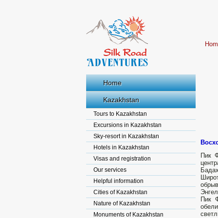
Hom
Home
Kazakhstan
Tours to Kazakhstan
Excursions in Kazakhstan
Sky-resort in Kazakhstan
Восхо
Hotels in Kazakhstan
Пик 
Visas and registration
центр
Our services
Бадах
Широ
Helpful information
обры
Энгел
Cities of Kazakhstan
Пик 
Nature of Kazakhstan
обел
светл
Monuments of Kazakhstan