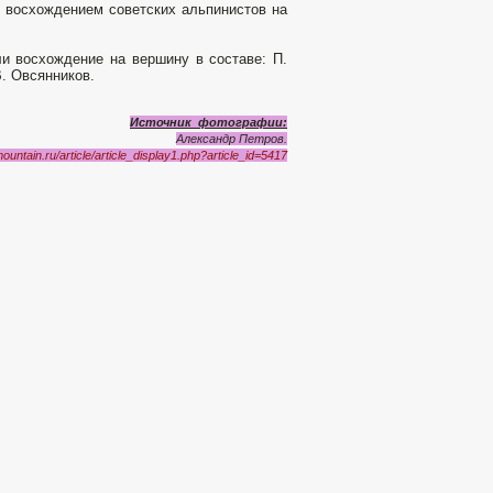
 восхождением советских альпини­стов на
и восхождение на вершину в составе: П.
В. Овсянников.
Источник фотографии:
Александр Петров.
ountain.ru/article/article_display1.php?article_id=5417