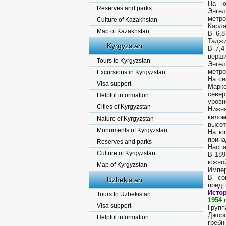
На ю
Reserves and parks
Энгел
метро
Culture of Kazakhstan
Карла
Map of Kazakhstan
В 6,8
Таджи
Kyrgyzstan
В 7,4
верш
Tours to Kyrgyzstan
Энгел
метро
Excursions in Kyrgyzstan
На се
Visa support
Маркс
север
Helpful information
уровн
Cities of Kyrgyzstan
Нижн
килом
Nature of Kyrgyzstan
высот
Monuments of Kyrgyzstan
На юг
прина
Reserves and parks
Наспа
Culture of Kyrgyzstan.
В 189
южной
Map of Kyrgyzstan
Импер
В со
Uzbekistan
предп
Исто
Tours to Uzbekistan
1954 
Visa support
Групп
Джоро
Helpful information
гребн