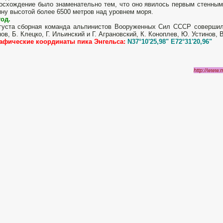
осхождение было знаменательно тем, что оно яви­лось первым стенным
ну высотой более 6500 метров над уровнем моря.
год.
густа сборная команда альпинистов Вооруженных Сил СССР совершил
ов, Б. Клецко, Г. Ильинский и Г. Аграновский, К. Коноплев, Ю. Устинов, 
афические координаты пика Энгельса:
N37°10'25,98" E72°31'20,96"
http://www.m