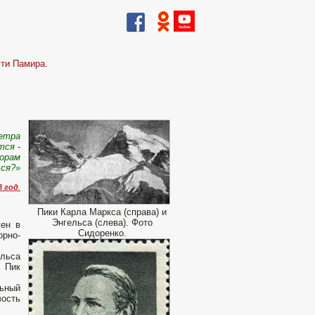
ти Памира.
етра
тся -
горам
ься?»
3 год
.
Пики Карла Маркса (справа) и
Энгельса (слева). Фото
жен в
Сидоренко.
орно-
льса
 Пик
льный
ость