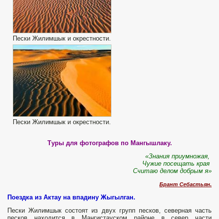
Пески Жилимшык и окрестности.
Пески Жилимшык и окрестности.
Туры для фотографов по Мангышлаку.
«Знания приумножая,
Чужие посещать края
Считаю делом добрым я»
Брант Себастьян.
Поездка из Актау на впадину Жыгылган.
Пески Жилимшык состоят из двух групп песков, северная часть
песков находится в Мангистауском районе в север части