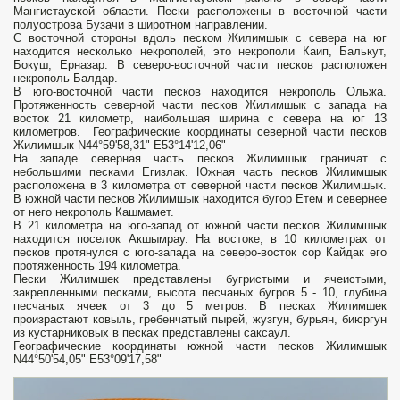
Мангистауской области. Пески расположены в восточной части
полуострова Бузачи в широтном направлении.
С восточной стороны вдоль песком Жилимшык с севера на юг
находится несколько некрополей, это некрополи Каип, Балькут,
Бокуш, Ерназар. В северо-восточной части песков расположен
некрополь Балдар.
В юго-восточной части песков находится некрополь Ольжа.
Протяженность северной части песков Жилимшык с запада на
восток 21 километр, наибольшая ширина с севера на юг 13
километров. Географические координаты северной части песков
Жилимшык N44°59'58,31" E53°14'12,06"
На западе северная часть песков Жилимшык граничат с
небольшими песками Егизлак. Южная часть песков Жилимшык
расположена в 3 километра от северной части песков Жилимшык.
В южной части песков Жилимшык находится бугор Етем и севернее
от него некрополь Кашмамет.
В 21 километра на юго-запад от южной части песков Жилимшык
находится поселок Акшымрау. На востоке, в 10 километрах от
песков протянулся с юго-запада на северо-восток сор Кайдак его
протяженность 194 километра.
Пески Жилимшек представлены бугристыми и ячеистыми,
закрепленными песками, высота песчаных бугров 5 - 10, глубина
песчаных ячеек от 3 до 5 метров. В песках Жилимшек
произрастают ковыль, гребенчатый пырей, жузгун, бурьян, биюргун
из кустарниковых в песках представлены саксаул.
Географические координаты южной части песков Жилимшык
N44°50'54,05" E53°09'17,58"