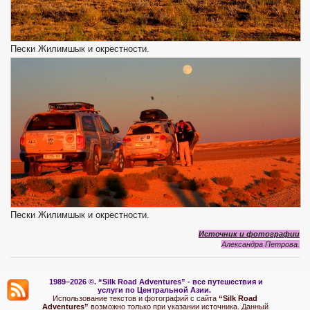
Пески Жилимшык и окрестности.
Пески Жилимшык и окрестности.
Источник и фотографии
Александра Петрова.
1989–2026 ©.
“Silk Road Adventures” - вс
е путешествия и
услуги по Центральной Азии.
Использование текстов и фотографий с сайта
“Silk Road
Adventures”
возможно только при указании источника. Данный