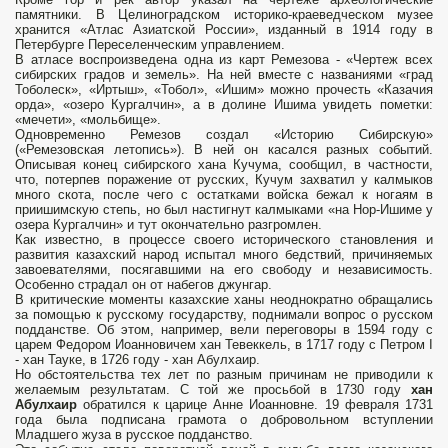
памятники. В Целиноградском историко-краеведческом музее
хранится «Атлас Азиатской России», изданный в 1914 году в
Петербурге Переселенческим управлением.
В атласе воспроизведена одна из карт Ремезова - «Чертеж всех
сибирских градов и земель». На ней вместе с названиями «град
Тоболеск», «Иртыш», «Тобол», «Ишим» можно прочесть «Казачия
орда», «озеро Кургалчин», а в долине Ишима увидеть пометки:
«мечети», «мольбище».
Одновременно Ремезов создал «Историю Сибирскую»
(«Ремезовская летопись»). В ней он касался разных событий.
Описывая конец сибирского хана Кучума, сообщил, в частности,
что, потерпев поражение от русских, Кучум захватил у калмыков
много скота, после чего с остатками войска бежал к ногаям в
приишимскую степь, но был настигнут калмыками «на Нор-Ишиме у
озера Кургалчин» и тут окончательно разгромлен.
Как известно, в процессе своего исторического становления и
развития казахский народ испытал много бедствий, причиняемых
завоевателями, посягавшими на его свободу и независимость.
Особенно страдал он от набегов джунгар.
В критические моменты казахские ханы неоднократно обращались
за помощью к русскому государству, поднимали вопрос о русском
подданстве. Об этом, например, вели переговоры в 1594 году с
царем Федором Иоанновичем хан Тевеккель, в 1717 году с Петром I
- хан Тауке, в 1726 году - хан Абулхаир.
Но обстоятельства тех лет по разным причинам не приводили к
желаемым результатам. С той же просьбой в 1730 году
хан
Абулхаир
обратился к царице Анне Иоанновне. 19 февраля 1731
года была подписана грамота о добровольном вступлении
Младшего жуза в русское подданство.