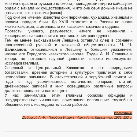
многим отраслям русского племени, принадлежит киргиз-кайсацким
ордам с начала их существования, и что оне себя доныне иначе не
называют, как казаками (казак).
Под сим же именем известны они персиянам, бухарцам, хивинцам и
прочим народам Азии. До XVIII столетия и в России не знали
киргиз-кайсаков, а именовали их казаками, казачьего ордою».
Протесты ученого, разумеется, ничего не изменили -
консервативные сановники отнеслись к ним равнодушно.
Тем не менее высказывания Левшина оставили след в сознании
прогрессивной русской и казахской общественности.
Ч. Ч.
Валиханов
, относившийся к Левшину с большим уважением,
назвал его Геродотом казахского народа. Труды А. И. Левшина и
теперь не потеряли научной ценности, широко используются
исследователями.
Северный и Центральный
Казахстан
с его природными
богатствами, древней историей и культурой привлекал к себе
неослабное внимание. В отечественной и зарубежной печати из
года в год увеличивалось количество очерков, статей,
дневниковых записей и книг, освещавших различные вопросы
далекого прошлого и настоящего.
У нас занимались этим главным образом офицеры и
государственные чиновники, сочетавшие исполнение служебных
обязанностей с исследовательской работой.
Источник:
Дубицкий А. Ф. «
Город на Ишиме» Алма-Ата, Казахстан, 1986, 152 с.