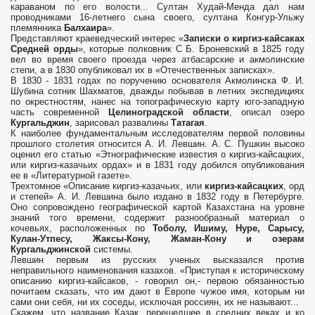
караваном по его волости... Султан Худай-Менда дал нам
проводниками 16-летнего сына своего, султана Конгур-Ульжу
племянника
Балхаира
».
Представляют краеведческий интерес «
Записки о киргиз-кайсаках
Средней орды
», которые полковник С Б. Броневский в 1825 году
вел во время своего проезда через атбасарские и акмолинские
степи, а в 1830 опубликовал их в «Отечественных записках».
В 1830 - 1831 годах по поручению основателя Акмолинска Ф. И.
Шубина сотник Шахматов, дважды побывав в летних экспедициях
по окрестностям, нанес на топографическую карту юго-западную
часть современной
Целиноградской области
, описал озеро
Кургальджин
, зарисовал развалины
Татагая
.
К наиболее фундаментальным исследователям первой половины
прошлого столетия относится А. И. Левшин. А. С. Пушкин высоко
оценил его статью «Этнографические известия о киргиз-кайсацких,
или киргиз-казачьих ордах» и в 1831 году добился опубликования
ее в «Литературной газете».
Трехтомное «Описание киргиз-казачьих, или
киргиз-кайсацких
, орд
и степей» А. И. Левшина было издано в 1832 году в Петербурге.
Оно сопровождено географической картой Казахстана на уровне
знаний того времени, содержит разнообразный материал о
кочевьях, расположенных по
Тоболу, Ишиму, Нуре, Сарысу,
Кулан-Утпесу, Жаксы-Кону, Жаман-Кону и озерам
Кургальджинской
системы.
Левшин первым из русских ученых высказался против
неправильного наименования казахов. «Приступая к историческому
описанию киргиз-кайсаков, - говорил он,- первою обязанностью
почитаем сказать, что им дают в Европе чужое имя, которым ни
сами они себя, ни их соседы, исключая россиян, их не называют...
Скажем, что название Казак, перешедшее в средних веках и ко