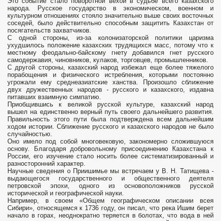
Это событие стало поворотной вехой в судьбе всего казахского
народа. Русское государство в экономическом, военном и
культурном отношениях стояло значительно выше своих восточных
соседей, было действительно способным защитить Казахстан от
посягательств захватчиков.
С одной стороны, из-за колонизаторской политики царизма
ухудшилось положение казахских трудящихся масс, потому что к
местному феодально-байскому гнету добавился гнет русского
самодержавия, чиновников, кулаков, торговцев, промышленников.
С другой стороны, казахский народ избежал еще более тяжелого
порабощения и физического истребления, которыми постоянно
угрожали ему среднеазиатские ханства. Произошло сближение
двух дружественных народов - русского и казахского, издавна
питавших взаимную симпатию.
Приобщившись к великой русской культуре, казахский народ
вышел на единственно верный путь своего дальнейшего развития.
Правильность этого пути была подтверждена всем дальнейшим
ходом истории. Сближение русского и казахского народов не было
случайностью.
Оно имело под собой многовековую, закономерно сложившуюся
основу. Благодаря добровольному присоединению Казахстана к
России, его изучение стало носить более систематизированный и
разносторонний характер.
Научные сведения о Приишимье мы встречаем у В. Н. Татищева -
выдающегося государственного и общественного деятеля
петровской эпохи, одного из основоположников русской
исторической и географической науки.
Например, в своем «Общем географическом описании всея
Сибири», относящемся к 1736 году, он писал, что река Ишим берет
начало в горах, неоднократно теряется в болотах, что вода в ней