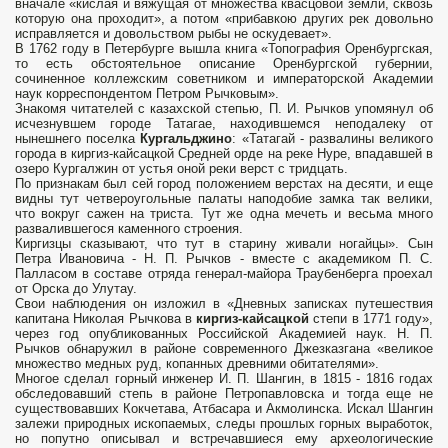
вначале «кислая и вяжущая от множества квасцовой земли, сквозь
которую она проходит», а потом «прибавкою других рек довольно
исправляется и довольством рыбы не оскудевает».
В 1762 году в Петербурге вышла книга «Топография Оренбургская,
то есть обстоятельное описание Оренбургской губернии,
сочиненное коллежским советником и императорской Академии
наук корреспондентом Петром Рычковым».
Знакомя читателей с казахской степью, П. И. Рычков упомянул об
исчезнувшем городе Татагае, находившемся неподалеку от
нынешнего поселка
Кургальджино
: «Татагай - развалины великого
города в киргиз-кайсацкой Средней орде на реке Нуре, впадавшей в
озеро Кургалжин от устья оной реки верст с тридцать.
По признакам был сей город положением верстах на десяти, и еще
видны тут четвероугольные палаты наподобие замка так велики,
что вокруг сажен на триста. Тут же одна мечеть и весьма много
развалившегося каменного строения.
Киргизцы сказывают, что тут в старину живали ногайцы». Сын
Петра Ивановича - Н. П. Рычков - вместе с академиком П. С.
Палласом в составе отряда генерал-майора Траубенберга проехал
от Орска до Улутау.
Свои наблюдения он изложил в «Дневных записках путешествия
капитана Николая Рычкова в
киргиз-кайсацкой
степи в 1771 году»,
через год опубликованных Российской Академией наук. Н. П.
Рычков обнаружил в районе современного Джезказгана «великое
множество медных руд, копанных древними обитателями».
Многое сделал горный инженер И. П. Шангин, в 1815 - 1816 годах
обследовавший степь в районе Петропавловска и тогда еще не
существовавших Кокчетава, Атбасара и Акмолинска. Искал Шангин
залежи природных ископаемых, следы прошлых горных выработок,
но попутно описывал и встречавшиеся ему археологические