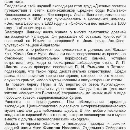
памятники.
Следствием этой научной экспедиции стал труд «Дневные записки
путешествия в степи киргиз-кайсаков Средней орды Колывано-
Воскресенских заводов бергшворнера Ивана Шангина», извлечения
из которого в 1816 году публиковались в нескольких номерах
«Вестника Европы», в 1820 году - в «Сибирском вестнике», а в 1883
году - в «Горном журнале».
Благодаря Шангину наука узнала о многих памятниках древней
материальной культуры. Он рассказал об остатках крепостей и
поселений на Ишиме и впадающей в Ишим речке Аккайрак,
улутауской пещере Айдагарлы.
Мавзолеях и погребениях, расположенных в долинах рек Жаксы-
Кон, Жаман-Кон и Нура, большом вале, сооруженном из правильно
отесанных четырехугольных порфировых камней, который
встретился ему, когда он осматривал атбасарскую степь.
И. П.
Шангин
лично проверил сообщения
П. И. Рычкова
о Татагае,
подтвердив, что такой город действительно существовал. Среди
развалин он выделил кирпичное здание, которое, по его мнению,
служило храмом, имело внутри колонны и оштукатуренные стены.
На правом берегу Нуры, в 50 верстах от озера Кургальджин,
Шангин описал развалины укрепления. Следы Татагая (местные
жители именуют его Бытогаем) сохранились до наших дней в виде
поросших травой, задерновавшихся бугров.
Раскопки не производились. При обследовании городища
экспедиция Целиноградского областного историко-краеведческого
музея сделала два небольших шурфа. В них добыто несколько
квадратных кирпичей белого цвета, которые экспонируются в музее
вместе с другими археологическими находками.
Весьма интересны «Записки о некоторых народах и землях
средней части Азии
Филиппа Назарова
, Отдельного Сибирского