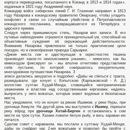
корпуса переводчика, посыланного в Коканд в 1813 и 1814 годах»,
изданные в 1821 году Академией наук.
Командир войск сибирских линий Г. И. Глазенап направил в 1813
году Назарова к кокандскому правителю Омархану, чтобы уладить
конфликт в связи со случайным убийством в Петропавловске
кокандского посланника, возвращавшегося из Петербурга с
царского приема.
Следуя через приишимскую степь, Назаров вел записи. В его
путевых наблюдениях отразился проницательный ум, способный на
объективные суждения об окружающей действительности.
Внимание Назарова привлекали не только практические цели
поездки, но и своеобразная природа Сарыарки.
«Дикие места сии и царствующая в окрестностях тишина
производят какое-то неизъяснимое уныние», - невесело, как бы
мимоходом фиксирует он - мы вполне отчетливо представляем
себе пустыню, по которой совершалось изнурительное,
многодневное путешествие Назарова. З
аписи делались аккуратно и подробно: «Дабы не сбиться с тракта,
разведывали, где кочует с Копытскою (Карпыковской - А. Д.)
волостию султан Худай-Менда, славящийся неограниченным
уважением и властию над соседственными киргизами, надеясь
выпросить у него вожатых, которые знают водяные и безопасные
места.
Нас уведомили, что он кочует за рекою Ишимом, у реки Нуры, при
урочище Акмуле. На другой день мы выступили к
Ишиму
, перешли
реку вброд при
урочище Хотай-Берген
и остановились в сем
месте на трое суток. Казаки ловили белую рыбу, и весь караван ею
питался.
Сделав совет с караваном, мы послали к султану Худай-Менде,
дабы он снабдил нас 2-мя вожатыми и позволил бы пройти с