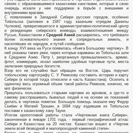
связях с образовавшимися казахскими ханствами, которые в свою
очередь искали у нее поддержки в борьбе с внешними и
внутренними врагами.
С появлением в Западной Сибири русских городов, особенно
Тобольска (заложен в 1587 году казачьим отрядом Данилы
Чулкова), превратившегося в административно-политический центр
и резиденцию сибирского воеводы, взаимоотношения между
Русью, Казахстаном и
Средней Азией
расширились, что требовало
более основательного знания и сопредельных земель, и
населявших их народов, и путей сообщения.
К концу XVI века на Руси появилась «Книга Большому чертежу». В
ней указаны также реки, через которые караваны из Тобольска шли
в Среднюю Азию. Петр I, реорганизуя промышленность, армию,
флот, коммерцию, искал наиболее удобные торговые пути, места
залегания природных богатств.
Взор его не случайно был обращен на Восток. Царь поручил
тобольскому картографу С. У. Ремезову составить историю и карту
Сибири (к которой тогда относили и часть Казахстана). Осилить в
одиночку весь огромный объем такой работы Ремезов, конечно, не
мог физически.
Пришлось пользоваться старыми картами из архивов, а где-то и
самому расспрашивать бывалых людей и на основе их показаний
делать в чертежах пометки. Большую помощь оказали ему Федор
Скибин и Матвей Трошин, в 1694 году ездившие из Тобольска
послами к казахскому хану Тауке.
Итогом кропотливой работы стала «Чертежная книга Сибири»,
законченная в январе 1701 года, - первый географический атлас
Сибири и Казахстана на 20 листах. Казахстан вошел в «Чертеж
земли всей безводной и малопроходной каменной степи».
Кроме гор и рек автор указал на чертеже археологические