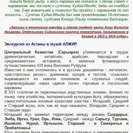
ловили белую рыбу, и весь караван ею питался. Сделав совет с
караваном, мы послали к султану Худай-Менде, дабы он снабдил
нас 2-мя вожатыми и позволил бы пройти с караваном по его
волости... Султан Худай-Менда дал нам проводниками 16-летнего
сына своего, султана Конгур-Ульжу племянника Балхаира»
«Записки о некоторых народах и землях средней части Азии Филиппа
Назарова, Отдельного Сибирского корпуса переводчика, посыланного в
Коканд в 1813 и 1814 годах».
Экскурсия из Астаны в музей АЛЖИР.
Центральный Казахстан
(
Сарыарка
) упоминается в трудах
древнегреческих, китайских, арабских, персидских и
среднеазиатских историков, в записках фламандского
путешественника XIII века Виллема Рубрука.
Известия о нем отложились и в русских документах - летописях,
«расспросных речах», дневниках купцов и послов, «скасках»
вырвавшихся из неволи пленников и служилых людей,
сопровождавших через «дикое поле» торговые и посольские
караваны.
В XVI столетии из тюркоязычных родственных племен, близких по
языку, типу хозяйства, материальной культурен быту, образовались
самостоятельные кочевые казахские ханства - Младший, Средний
и Старший жузы, или, как их еще называли, Младшая, Средняя и
Старшая орды.
Младший жуз занимал территорию между реками
Сырдарья,
Эмба, Иргиз, Урал, Орь, Илек,
Средний - между
Сарысу, Тургаем,
Ишимом, Нурой, Иртышом, Старший - в Семиречье и
Прибалхашье
.
Русь издавна была заинтересована в торговых и дипломатических