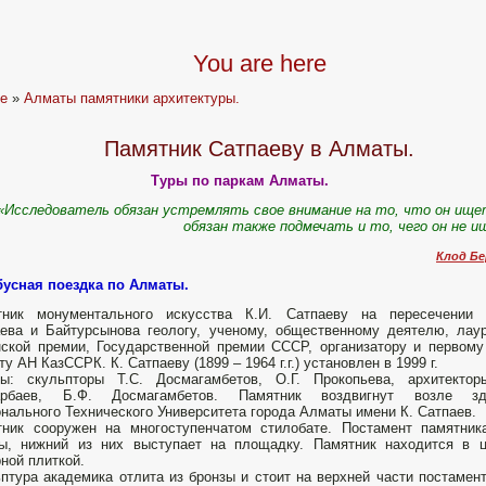
You are here
e
»
Алматы памятники архитектуры.
Памятник Сатпаеву в Алматы.
Туры по паркам Алматы.
«Исследователь обязан устремлять свое внимание на то, что он ище
обязан также подмечать и то, чего он не 
Клод Бе
бусная поездка по Алматы.
тник монументального искусства К.И. Сатпаеву на пересечении 
ева и Байтурсынова геологу, ученому, общественно­му деятелю, лау
ской премии, Государственной премии СССР, организатору и первому
ту АН КазССРК. К. Сатпаеву (1899 – 1964 г.г.) установлен в 1999 г.
ры: скульпторы Т.С. Досмагамбетов, О.Г. Прокопьева, архи­текто
арбаев, Б.Ф. Досма­гамбетов. Памятник воздвигнут возле зд
нального Технического Университета города Алматы имени К. Сатпаев.
ник сооружен на многоступенчатом стилобате. Постамент памятник
ы, нижний из них выступает на площадку. Памятник находится в 
ной плиткой.
птура академика отлита из бронзы и стоит на верхней части постаме