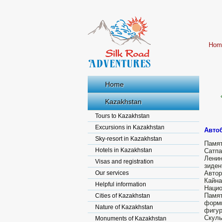
Hom
Home
Kazakhstan
Tours to Kazakhstan
Excursions in Kazakhstan
Авто
Sky-resort in Kazakhstan
Памя
Hotels in Kazakhstan
Сатпа
Ленин
Visas and registration
зиден
Our services
Авто
Кайн
Helpful information
Нацио
Памят
Cities of Kazakhstan
форм
Nature of Kazakhstan
фигур
Скуль
Monuments of Kazakhstan