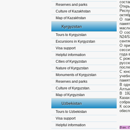
соста
Reserves and parks
Откры
Респу
Culture of Kazakhstan
октяб
Map of Kazakhstan
О пам
памят
Kyrgyzstan
масли
О соо
Tours to Kyrgyzstan
N24/5
сентя
Excursions in Kyrgyzstan
О при
Visa support
сесси
года 
Helpful information
С рож
Cities of Kyrgyzstan
русск
после
Nature of Kyrgyzstan
С юно
Monuments of Kyrgyzstan
учеб
памят
Reserves and parks
В одн
Culture of Kyrgyzstan.
Алтын
В 192
Map of Kyrgyzstan
Казах
собра
Uzbekistan
К осо
обесп
Tours to Uzbekistan
Visa support
Helpful information
В кн.: