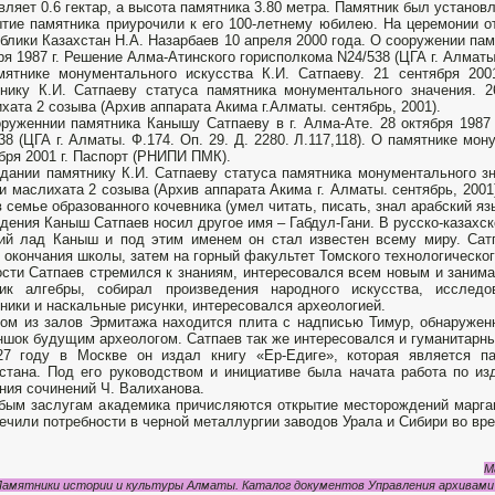
вляет 0.6 гектар, а высота памятника 3.80 метра. Памятник был установл
тие памятника приурочили к его 100-летнему юбилею. На церемонии о
блики Казахстан Н.А. Назарбаев 10 апреля 2000 года. О сооружении пам
ря 1987 г. Решение Алма-Атинского горисполкома N24/538 (ЦГА г. Алматы. 
ятнике монументального искусства К.И. Сатпаеву. 21 сентября 20
нику К.И. Сатпаеву статуса памятника монументального значения. 2
хата 2 созыва (Архив аппарата Акима г.Алматы. сентябрь, 2001).
руженнии памятника Канышу Сатпаеву в г. Алма-Ате. 28 октября 1987
38 (ЦГА г. Алматы. Ф.174. Оп. 29. Д. 2280. Л.117,118). О памятнике мо
бря 2001 г. Паспорт (РНИПИ ПМК).
дании памятнику К.И. Сатпаеву статуса памятника монументального зна
и маслихата 2 созыва (Архив аппарата Акима г. Алматы. сентябрь, 200
в семье образованного кочевника (умел читать, писать, знал арабский яз
дения Каныш Сатпаев носил другое имя – Габдул-Гани. В русско-казахск
ий лад Каныш и под этим именем он стал известен всему миру. Сат
 окончания школы, затем на горный факультет Томского технологическог
сти Сатпаев стремился к знаниям, интересовался всем новым и заним
ник алгебры, собирал произведения народного искусства, исследо
ники и наскальные рисунки, интересовался археологией.
ом из залов Эрмитажа находится плита с надписью Тимур, обнаруженн
шок будущим археологом. Сатпаев так же интересовался и гуманитарн
7 году в Москве он издал книгу «Ер-Едиге», которая является па
стана. Под его руководством и инициативе была начата работа по из
ния сочинений Ч. Валиханова.
бым заслугам академика причисляются открытие месторождений марга
ечили потребности в черной металлургии заводов Урала и Сибири во вр
М
 Памятники истории и культуры Алматы. Каталог документов Управления архивами 