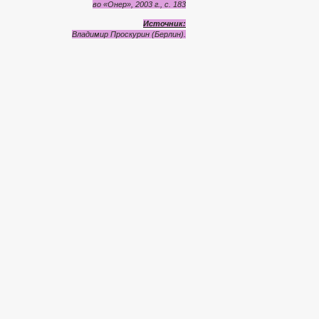
во «Онер», 2003 г., с. 183
Источник:
Владимир Проскурин (Берлин).