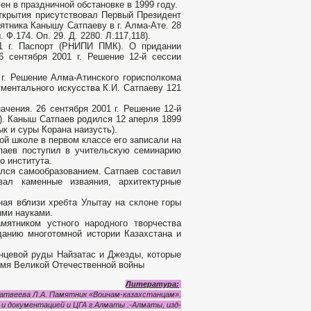
ен в праздничной обстановке в 1999 году.
ткрытия присутствовал Первый Президент
ятника Канышу Сатпаеву в г. Алма-Ате. 28
Ф.174. Оп. 29. Д. 2280. Л.117,118).
01 г. Паспорт (РНИПИ ПМК). О придании
6 сентября 2001 г. Решение 12-й сессии
 г. Решение Алма-Атинского горисполкома
нументального искусства К.И. Сатпаеву 121
чения. 26 сентября 2001 г. Решение 12-й
1). Каныш Сатпаев родился 12 аперля 1899
ык и суры Корана наизусть).
ой школе в первом классе его записали на
паев поступил в учительскую семинарию
о института.
ался самообразованием. Сатпаев составил
вал каменные изваяния, архитектурные
ая вблизи хребта Улытау на склоне горы
ыми науками.
мятником устного народного творчества
данию многотомной истории Казахстана и
нцевой руды Найзатас и Джезды, которые
емя Великой Отечественной войны
Литература:
атвеева Л.А. Памятник «Воинам-казахстанцам».
и документацией и ЦГА г.Алматы .-Алматы, изд-