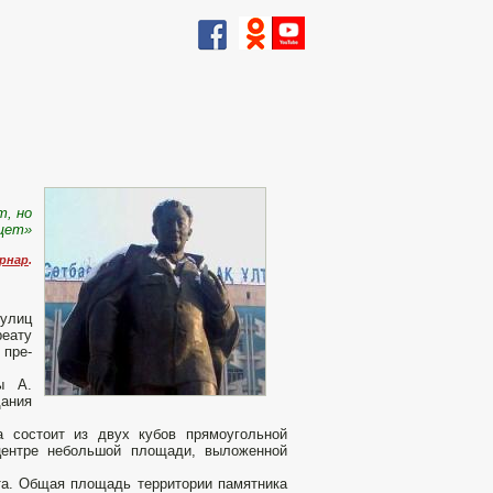
т, но
ищет»
рнар
.
улиц
реату
 пре­
ры А.
ания
а состоит из двух кубов прямоугольной
центре небольшой площади, выложенной
нта. Общая площадь территории памятника