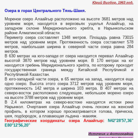
Юрий Визбор. 1963 год.
Озера в горах Центрального Тянь-Шаня.
Мореное озеро Алаайгыр расположено на высоте 3681 метров над
уровнем моря, находится в верховьях ущелья Алаайгыр, на
западном склоне Меридионального хребта, в Нарынкольском
районе Алматинской области.
Периметр озера составляет 1348 метров. Площадь равна 73015
метров над уровнем моря. Протяженность озера составляет 578
метров, наибольшая ширина в северной части озера равна 284
метров.
В 630 метрах на юго-западе от озера находится перевал Алаайгыр
высотой 3870 метров над уровнем моря. В 170 метрах на юг
находится гребень Меридионального хребта, по которому проходит
государственная граница между Китайской Республикой и
Республикой Казахстан.
В юго-западной части озера, в 65 метрах на запад, находится еще
одно озеро. Высота этого озера 3712 метров над уровнем моря,
протяженность 142 метра и ширина 103 метра. В 407 метрах на
северо-восток расположено следующее, небольшое морено озеро
на высоте 3788 метров над уровнем моря.
В 2,4 километрах на северо-востоке находятся истоки реки
Нарынкол. Очертания озера Алаайгыр очень похожи на женский
профиль, в котором хорошо просматривается голова, прическа,
шея, подбородок, а плавающая льдина - макияж.
Географические координаты озера Алаайгыр:
N42°28'57,36"
E80°12'56,20"
Источник и фотографии