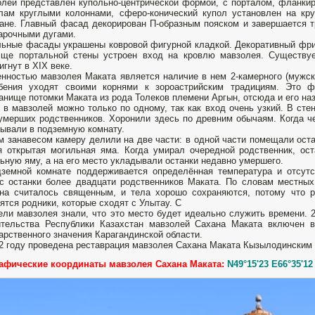
лей представлен купольно-центрической формой, с порталом, фланки
лам круглыми колоннами, сферо-конический купол установлен на кр
ане. Главный фасад декорирован П-образным пояском и завершается 
арочными дугами.
ьные фасады украшены ковровой фигурной кладкой. Декоративный фриз
лще портальной стены устроен вход на кровлю мавзолея. Cуществу
игнут в ХIX веке.
нностью мавзолея Маката является наличие в нем 2-камерного (мужско
ебения уходят своими корнями к зороастрийским традициям. Это 
анище потомки Маката из рода Толеков племени Аргын, отсюда и его на
 в мавзолей можно только по одному, так как вход очень узкий. В ст
умерших родственников. Хоронили здесь по древним обычаям. Когда че
ывали в подземную комнату.
 занавесом камеру делили на две части: в одной части помещали оста
 открытая могильная яма. Когда умирал очередной родственник, ос
ьную яму, а на его место укладывали останки недавно умершего.
земной комнате поддерживается определённая температура и отсутс
с останки более двадцати родственников Маката. По словам местных 
на считалось священным, и тела хорошо сохраняются, потому что р
ятся родники, которые сходят с Улытау. С
ели мавзолея знали, что это место будет идеально служить времени.
тельства Республики Казахстан мавзолей Сахана Маката включен в
арственного значения Карагандинской области.
2 году проведена реставрация мавзолея Сахана Маката Кызылодинским
рафические координаты мавзолея Сахана Маката:
N49°15'23 E66°35'12