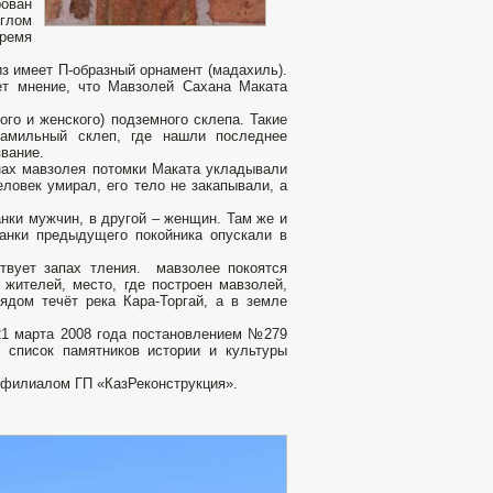
рован
углом
тремя
 имеет П-образный орнамент (мадахиль).
ет мнение, что Мавзолей Сахана Маката
го и женского) подземного склепа. Такие
фамильный склеп, где нашли последнее
звание.
енах мавзолея потомки Маката укладывали
ловек умирал, его тело не закапывали, а
нки мужчин, в другой – женщин. Там же и
танки предыдущего покойника опускали в
твует запах тления. мавзолее покоятся
жителей, место, где построен мавзолей,
ядом течёт река Кара-Торгай, а в земле
 21 марта 2008 года постановлением №279
 список памятников истории и культуры
 филиалом ГП «КазРеконструкция».