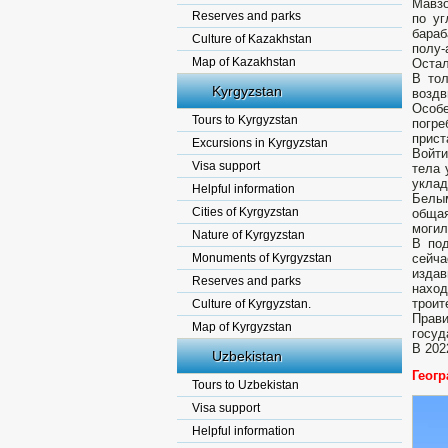
Мавзо
Reserves and parks
по уг
бараб
Culture of Kazakhstan
полу-
Map of Kazakhstan
Остал
В то
Kyrgyzstan
воздв
Особе
Tours to Kyrgyzstan
погр
прист
Excursions in Kyrgyzstan
Войти
Visa support
тела 
уклад
Helpful information
Белым
Cities of Kyrgyzstan
общая
могил
Nature of Kyrgyzstan
В под
Monuments of Kyrgyzstan
сейча
издав
Reserves and parks
наход
троит
Culture of Kyrgyzstan.
Прави
Map of Kyrgyzstan
госуд
В 202
Uzbekistan
Геог
Tours to Uzbekistan
Visa support
Helpful information