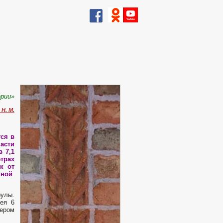
рии»
Н. М.
тся в
части
в 7,1
етрах
к от
нной
рулы.
лея 6
ером