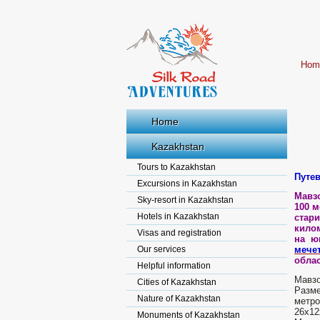
Hom
Home
Kazakhstan
Tours to Kazakhstan
Путев
Excursions in Kazakhstan
Мавзо
Sky-resort in Kazakhstan
100 м
Hotels in Kazakhstan
стар
килом
Visas and registration
на ю
Our services
мече
облас
Helpful information
Мавзо
Cities of Kazakhstan
Разм
Nature of Kazakhstan
метр
26х12
Monuments of Kazakhstan