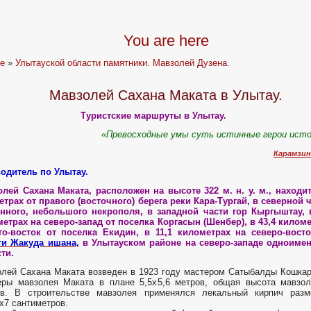
You are here
e
»
Улытауской области памятники. Мавзолей Дузена.
Мавзолей Сахана Маката в Улытау.
Туристские маршруты в Улытау.
«Превосходные умы суть истинные
герои
исто
Карамзин 
одитель по Улытау.
лей Сахана Маката, расположен на высоте 322 м. н. у. м., находи
етрах от правого (восточного) берега реки Кара-Тургай, в северной 
инного, небольшого некрополя, в западной части гор Кыргыштау, 
етрах на северо-запад от
поселка Коргасын (Шенбер), в 43,4 килом
го-восток от поселка Екидин, в 11,1 километрах на северо-восто
ти Жакуда ишана
,
в Улытауском районе на северо-западе одноиме
ти.
лей Сахана Маката возведен в 1923 году мастером Сатыбалды Кошка
еры мавзолея Маката в плане 5,5х5,6 метров, общая высота мавзо
ов. В строительстве мавзолея применялся лекальный кирпич разм
х7 сантиметров.