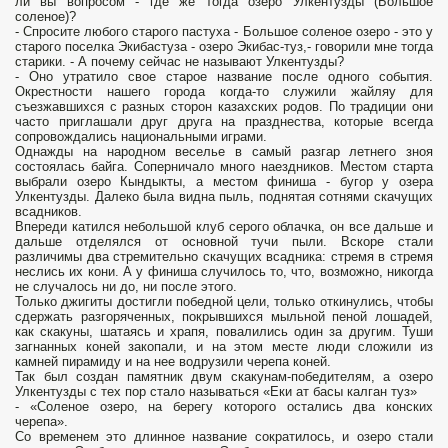
ли вы вопросом - где же тогда озеро Улкентузды (Большое
соленое)?
- Спросите любого старого пастуха - Большое соленое озеро - это у
старого поселка Экибастуза - озеро Экибас-туз,- говорили мне тогда
старики. - А почему сейчас не называют Улкентузды?
- Оно утратило свое старое название после одного собы­тия.
Окрестности нашего города когда-то служили жайляу для
съезжавшихся с разных сторон казахских родов. По традиции они
часто приглашали друг друга на празднества, которые всегда
сопровождались национальными играми.
Однажды на народном веселье в самый разгар летнего зноя
состоялась байга. Соперничало много наездников. Мес­том старта
выбрали озеро Кындыкты, а местом финиша - бу­гор у озера
Улкентузды. Далеко была видна пыль, поднятая сотнями скачущих
всадников.
Впереди катился небольшой клуб серого облачка, он все дальше и
дальше отделялся от основной тучи пыли. Вскоре стали
различимы два стремительно скачущих всадни­ка: стремя в стремя
неслись их кони. А у финиша случилось то, что, возможно, никогда
не случалось ни до, ни после это­го.
Только джигиты достигли победной цели, только откину­лись, чтобы
сдержать разгоряченных, покрывшихся мыльной пеной лошадей,
как скакуны, шатаясь и храпя, повалились один за другим. Туши
загнанных коней закопали, и на этом месте люди сложили из
камней пирамиду и на нее водрузили черепа коней.
Так был создан памятник двум скакунам-побе­дителям, а озеро
Улкентузды с тех пор стало называться «Еки ат басы калган туз»
- «Соленое озеро, на берегу кото­рого остались два конских
черепа».
Со временем это длинное название сократилось, и озеро стали