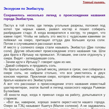
Темный рыцарь.
Экскурсии по Экибастузу.
Сохранилось несколько легенд о происхождении названия
города Экибастуза.
Пастух в той степи, где теперь угольные разрезы, положил под
котел три черных камня, развел костер и пошел собирать
разбредшее стадо. А когда возвратился к костру, то увидел, что
камни горят. Чтобы не забыть это место с чудесными камнями он
побежал на озеро, притащил оттуда два больших куска соли.
Потом о случившемся рассказал всем.
И место у соленого озера стали называть Экибастуз (Две головы
соли). Другие объясняют происхождение этого названия так. Шли
два брата к Иртышу на промысел. Уставшие, они сели отдохнуть у
озера. Видят - затвердевшая соль.
- Зачем идти к Иртышу?- говорит один из них.
- Давай собирать и продавать соль.
Но братья ошиблись. Целый месяц, увязая в грязи, они собирали в
озере соль, но набрали столько, что все уместилось в двух
конских черепах. Проклиная озеро, которое обмануло их надежды,
братья назвали его Экибастузом.
А вот что рассказал о происхождении этого названия из­вестный
шахтер-ветеран, знаток былей и легенд казахского народа Рымжан
Булекбаев.
«В юности еще, когда я приехал сюда на работу, допыты­вался у
стариков:
- «Вот вы, наверное, хорошо знаете окрест-ности нашего города.
Озеро за ТЭЦ называют Кшитуз (Ма­лое соленое). А не задавались