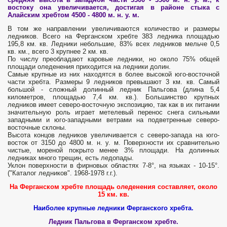
востоку она увеличивается, достигая в районе стыка с
Алайским хребтом 4500 - 4800 м. н. у. м.
В том же направлении увеличиваются количество и размеры
ледников. Всего на Ферганском хребте 383 ледника площадью
195,8 км. кв. Ледники небольшие, 83% всех ледников мельче 0,5
кв. км., всего 3 крупнее 2 км. кв.
По числу преобладают каровые ледники, но около 75% общей
площади оледенения приходится на ледники долин.
Самые крупные из них находятся в более высокой юго-восточной
части хребта. Размеры 9 ледников превышают 3 км. кв. Самый
большой - сложный долинный ледник Пальгова (длина 5,4
километров, площадью 7,4 км. кв.). Большинство крупных
ледников имеет северо-восточную экспозицию, так как в их питании
значительную роль играет метелевый перенос снега сильными
западными и юго-западными ветрами на подветренные северо-
восточные склоны.
Высота концов ледников увеличивается с северо-запада на юго-
восток от 3150 до 4800 м. н. у. м. Поверхности их сравнительно
чистые, мореной покрыто менее 3% площади. На долинных
ледниках много трещин, есть ледопады.
Уклон поверхности в фирновых областях 7-8°, на языках - 10-15°.
("Каталог ледников". 1968-1978 г.г.).
На Ферганском хребте площадь оледенения составляет, около
15 км. кв.
Наиболее крупные ледники Ферганского хребта.
Ледник Пальгова в Ферганском хребте.