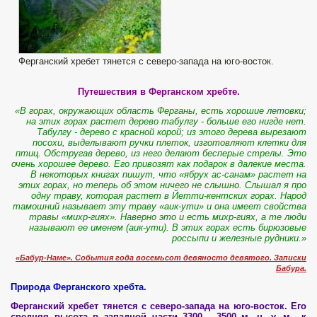
Ферганский хребет тянется с северо-запада на юго-восток.
Путешествия в Ферганском хребте.
«
В горах, окружающих область Ферганы, есть хорошие летовки;
на этих горах растет дерево табулгу
-
больше его нигде нет.
Табулгу
-
де­
р
ево с красной корой; из этого дерева вырезают
посохи, выделывают ручки плеток, изготовляют клетки для
птиц. Обстругав дерево, из него делают бесперые стрелы. Это
очень хорошее дерево. Его привозят как подарок в далекие места.
В некоторых книгах пишут, что «ябрух ас-санам» растет на
этих горах, но теперь об этом ничего не слышно. Слышал я про
одну траву, которая растет в Йетти-кентских горах. Народ
тамошний называет эту траву «аик-ути» и она имеет свойства
травы «михр-гиях». Наверно это и есть михр-гиях, а те люди
называют ее именем
(
аик-ути
)
. В этих горах есть бирюзовые
россыпи и железные рудники.
»
«Бабур-Наме». События года восемьсот девяносто девятого. Записки
Бабура.
Природа Ферганского хребта.
Ферганский хребет тянется с северо-запада на юго-восток. Его
средняя высота в западной части 3300 - 3500 м. н. у. м., к