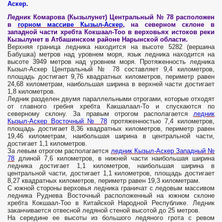
Аскер.
Ледник Комарова (Кызылунет) Центральный № 78 расположен
в
горном массиве Кызыл-Аскер
, на северном склоне в
западной части хребта Кокшаал-Тоо в верховьях истоков реки
Кызылунет в Атбашинском районе Нарынской области.
Верхняя граница ледника находится на высоте 5282 (вершина
Бабушка) метров над уровнем моря, язык ледника находится на
высоте 3949 метров над уровнем моря. Протяженность ледника
Кызыл-Аскер Центральный № 78 составляет 9,4 километров,
площадь достигает 9,76 квадратных километров, периметр равен
24,68 километрам, наибольшая ширина в верхней части достигает
1,8 километров.
Ледник разделен двумя параллельными отрогами, которые отходят
от главного гребня хребта Какшалаал-То и спускаются по
северному склону. За правым отрогом располагается
ледник
Кызыл-Аскер Восточный № 78
протяженностью 7,4 километров,
площадь достигает 8,36 квадратных километров, периметр равен
19,46 километрам, наибольшая ширина в центральной части,
достигает 1,1 километров.
За левым отрогом располагается
ледник Кызыл-Аскер Западный №
78
длиной 7,6 километров, в нижней части наибольшая ширина
ледника достигает 1,1 километров, наибольшая ширина в
центральной части, достигает 1,1 километров, площадь достигает
8,27 квадратных километров, периметр равен 19,3 километрам.
С южной стороны верховья ледника граничат с ледовым массивом
ледника Руднева Восточный расположенный на южном склоне
хребта Кокшаал-Тоо в Китайской Народной Республике. Ледник
заканчивается отвесной ледяной стеной высотой до 25 метров.
На середине ее высоты из большого ледяного грота с ревом