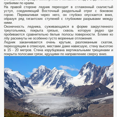
гребнями по краям.
На правой стороне ледник переходит в сглаженный скалистый
уступ, соединяющий Восточный раздельный отрог с боковою
горою. Переваливая через него, он глубоко опускается вниз,
образуя ряд гигантских ступеней с глубокими разрывами между
ними.
Оконечность ледника, суживающаяся в форме закругленного
треугольника, покрыта грязью, сквозь которую редко где
пробиваются сравнительно белые полосы поверхности. Ближе ко
лбу раскинуты не особенно густо моренные отложения.
Ледник заканчивается очень крутым, разломанным скатом,
переходящим в отвесную, местами даже нависшую, стену высотою
в 15 - 20 метров. Стена изрубцована вертикальными трещинами и
покрыта полосами грязи, идущими по направлению сверху вниз.