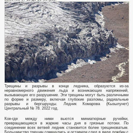
Трещины и разрывы в конце ледника, образуются из-за
неравномерного движения льда и возникающих напряжений,
вызывающих его разрушение. Эти трещины могут быть различными
по форме и размеру, включая глубокие разломы, радиальные
разрывы и бергшрунды. Ледник Комарова (Кызылунет)
Центральный № 78. 2022 год.
Кое-где между ними вьются миниатюрные ручейки,
превращающиеся в жаркие часы дня в грязные потоки. По
соединении всех ветвей ледник становится более трещиноватым.
Большинство трещин сомкнулись и оставили след в виде ложбин с