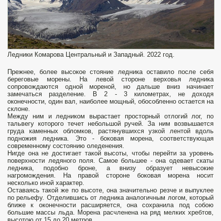
Ледники Комарова Центральный и Западный. 2022 год.
Прежнее, более высокое стояние ледника оставило после себя
береговые морены. На левой стороне верховья ледника
сопровождаются одной мореной, но дальше вниз начинает
замечаться разделение. В 2 - 3 километрах, не доходя
оконечности, один вал, наиболее мощный, обособленно остается на
склоне.
Между ним и ледником вырастает просторный отлогий лог, по
тальвегу которого течет небольшой ручей. За ним возвышается
груда каменных обломков, растянувшихся узкой лентой вдоль
подно­жия ледника. Это - боковая морена, соответствующая
современному состоянию оледенения.
Нигде она не достигает такой высоты, чтобы перейти за уровень
поверхности ледяного поля. Самое большее - она одевает скаты
ледника, подобно броне, а внизу образует невысокие
нагромождения. На правой стороне боковая морена носит
несколько иной характер.
Оставаясь такой же по высоте, она значительно резче и выпуклее
по рельефу. Отделившись от ледника аналогичным логом, который
ближе к оконечности расширяется, она сохранила под собою
большие массы льда. Морена расчленена на ряд мелких хребтов,
высотою от 15 до 20 метров.