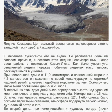
Ледник Комарова Центральный расположен на северном склоне
западной части хребта Какшаал-Тоо.
С перевала Кубергенты его не видно. Не располагая большим
запасом времени, я оставил этот ледник неосмотренным, начав
свои работы с верховьев Кызыл-Унета. Как было упомянуто,
означенный ледник поражает обилием ледяных масс, широко
раскинувшихся в ущелье.
При наибольшей длине в 11,9 километров и наиболь­шей ширине в
4,2 километров он кажется по своей конфигурации не огромной
ледя­ной рекой, а чем-то подобным морскому заливу. Осмотру его
мною были посвящены дни 25 и 26 июля.
В первый из этих двух дней была определена высота над уровнем
моря оконечности ледника у подножия лба. Измеренная в 15 час.
30 мин. температура воздуха равнялась 12°. Небо слегка было
покрыто перистыми облаками, атмосфера подернута легкою мглою,
дул слабый ветер с юга.
Во второй день, при изменившейся к худшему погоде (почти