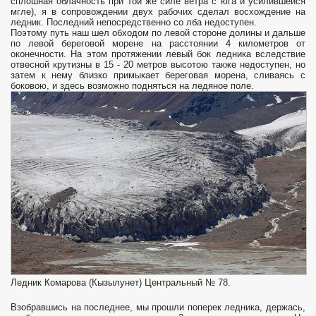
сплошная облачность при той же силе ветра с юга и усилившейся
мгле), я в сопровождении двух рабочих сделал восхождение на
ледник. Последний непосредственно со лба недоступен.
Поэтому путь наш шел обходом по левой стороне долины и дальше
по левой береговой морене на расстоянии 4 километров от
оконечности. На этом протяжении левый бок ледника вследствие
отвесной крутизны в 15 - 20 метров высотою также недоступен, но
затем к нему близко примыкает береговая морена, сли­ваясь с
боковою, и здесь возможно подняться на ледяное поле.
Ледник Комарова (Кызылунет) Центральный № 78.
Взобравшись на последнее, мы прошли поперек ледника, держась,