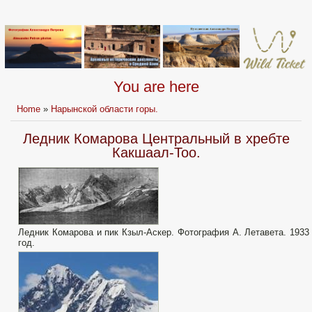
You are here
Home
»
Нарынской области горы.
Ледник Комарова Центральный в хребте
Какшаал-Тоо.
Ледник Комарова и пик Кзыл-Аскер. Фотография А. Летавета. 1933
год.