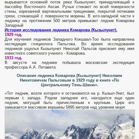
вырывается основной поток реки Кызылунет, принадлежащий к
бассейну Восточного Аксая. Ручьи стекают по всей поверхности
стены, изрезанной вертикальными трещинами, покрытой потеками
грязи, стекающей с поверхности морены. В юго-западной части к
леднику на протяжении 500 метров примыкает ледник Комарова
Западный
История исследования ледника Комарова (Кызылунет).
1929 год.
Для изучения ледников Западного Кокшаал-Тоо была направлена
экспедиция гляциолога Пальгова. Во время исследования
ледников ущелья Кызылунет Николай Пальгов присвоил ему имя
известного советского ученого - Комарова.
1933 год.
В августе на леднике побывала московская экспедиция
профессора А.А. Летавета.
Описание ледника Комарова (Кызылунет) Николаем
Никитовичем Пальговым в 1929 году в книге «По
Центральному Тянь-Шаню».
«Тот ледник, возле которого я остановился на р. Кызыл-Унет, был
первым с запада. Рядом западнее его, находился еще один
ледник, могущий быть причисленным к крупным. Цирк его
замыкается массивом вершины 5895 метров над уровнем моря.