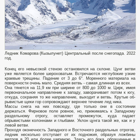
Ледник Комарова (Кызылунет) Центральный после снегопада. 2022
год.
Конец его невысокой стеною остановился на склоне. Цунг ветви
уже является более шероховатым. Встречаются неглубокие узкие
краевые трещины. Падение от 3 до 6°. Моренного материала на
поверхности очень мало. Средняя ветвь - самая длинная из всех.
Она тянется на 11,9 км при ширине от 800 до 1000 м. Цирк, имея
первоначальное направление к западу, заворачивает потом к югу,
откуда, сохраняя то же направление, выходит и ветвь. Крутые об­
рывистые щеки гор сопровождают верхнее течение лед­ ника.
Массы снега на них повсюду, где только они в состоянии
держаться. Фирновое поле ровное, но, при­жимаясь к Западному
раздельному отрогу, оставляет промежуток, куда падает
обрывистыми колоннами и глыбами. Уклон цунга такой же, как и у
левой ветви.
Проходя оконечность Западного и Восточного раздельных отрогов,
ледник несколько отступает от их подножия, образуя ложбины
метров в 20 или более шириною. Здесь его бока, обращенные в