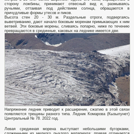
сторону ложбины, принимают отвесный вид и, размываясь
ручьями, оттаивая под действием солнца, обращаются в
причудливые формы уте­сов и пиков.
Высота стен 20 - 30 м. Раздельные отроги, подвергаясь
выветриванию, дают начало боковым моренам примыкающих к ним
ветвей. Эти боковые морены, сливаясь попарно, ниже по течению
превращаются в срединные, каковых на леднике имеется две.
Напряжение ледник приводит к расширение, сжатию в этой связи
появляются трещины разного типа. Ледник Комарова (Кызылунет)
Центральный № 78. 2022 год.
Левая срединная морена выступает небольшими бугорками,
сложенными из мелкого рыхлого ма­териала; правая отличается