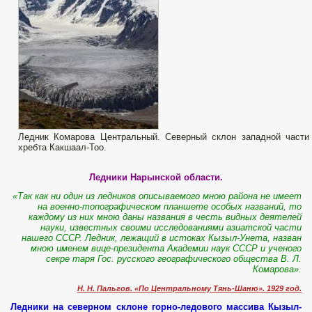
Ледник Комарова Центральный. Северный склон западной части
хребта Какшаал-Тоо.
Ледники Нарынской области.
«Так как ни один из ледников описываемого мною района не имеет
на военно-топографическом планшете особых названий, то
каждому из них мною даны названия в честь видных деятелей
науки, известных своими исследованиями азиатской части
нашего СССР. Ледник, лежащий в истоках Кызыл-Унета, назван
мною именем вице-президента Академии наук СССР и ученого
секре­ таря Гос. русского географического общества В. Л.
Комарова».
Н. Н. Пальгов. «По Центральному Тянь-Шаню». 1929 год.
Ледники на северном склоне горно-ледового массива Кызыл-