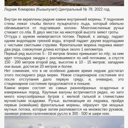
Ледник Комарова (Кызылунет) Центральный № 78. 2022 год.
Внутри ее вкраплены редкие камни внутренней морены. У подножия
стены лежат глыбы белого пузырчатого льда, который обильно
обламы­вается от подтаявших колонн. Многочисленные ручьи
стекают со лба. В двух местах на некоторой высоте зияют гроты.
Оттуда с шумом низвергаются потоки. Первый, к западу, падает
одним водопадом грязной воды, второй падает двумя водопадами
с чистыми светлыми струями. Фронтальная морена ледника имеет
два ряда, совокупная длина которых около 1 километра.
Первый ряд высотою 5 - 10 метров близко примыкает ко лбу; за ним
идет площадка зандра с разлившимися по ней потоками, а спустя
150 - 200 метров второй ряд, высотою в 10 - 15 метров; западнее
они выше, достигая 20 метров и более.
Нет сомнения, что в не особенно давнее время ледник достигал
этого последнего ряда морен. Новое стационарное состояние его
после отступания дало первую гряду, и, очевидно, это
стационарное состояние продолжается и поныне.
Камни морен состоят из самых разнообразных осадочных и
изверженных пород. Крупные валуны встречаются редко, но зато
много конусообразных бугров с мелкой галькой и глинистыми
мучнистыми осадками. Ручьи, вытекающие из ледника, пройдя
первые (новейшие) фронтальные морены, образуют три мощных
мутных потока, которые затем разливаются на множество рукавов,
занимая ровное-галечниковое русло в 300 - 500 м шири­ ною.