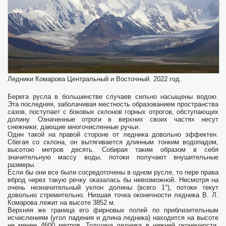
Ледники Комарова Центральный и Восточный. 2022 год.
Берега русла в большинстве случаев сильно насыщены водою.
Эта последняя, заболачивая местность образованием пространства
сазов, поступает с боковых склонов горных отрогов, обступающих
долину. Означенные отроги в верхних своих частях несут
снежники, дающие многочисленные ручьи.
Один такой на правой стороне от ледника довольно эффектен.
Сбегая со склона, он вытягивается длинным тонким водопадом,
высотою метров десять. Собирая таким образом в себя
значительную массу воды, потоки получают внушительные
размеры.
Если бы они все были сосредоточены в одном русле, то пере­ права
вброд через такую речку оказалась бы невозможной. Несмотря на
очень незначительный уклон долины (всего 1°), потоки текут
довольно стремительно. Низшая точка оконечности ледника В. Л.
Комарова лежит на высоте 3852 м.
Верхняя же граница его фирновых полей по приблизительным
исчислениям (угол падения и длина ледника) находится на высоте
не менее 4600 метров. Толщина ледника в нижней оконечности,