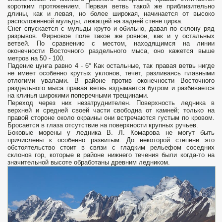
коротким протяжением. Первая ветвь такой же приблизительно
длины, как и левая, но более широкая, начинается от высоко
расположенной мульды, лежащей на задней стене цирка.
Снег спускается с мульды круто и обильно, давая по склону ряд
разрывов. Фирновое поле такое же ровное, как и у остальных
ветвей. По сравнению с местом, находящимся на линии
оконечности Восточного раздельного мыса, оно кажется выше
метров на 50 - 100.
Падение цунга равно 4 - 6° Как остальные, так правая ветвь нигде
не имеет особенно крутых уклонов, течет, разливаясь плавными
отлогими увалами. В районе про­тив оконечности Восточного
раздельного мыса правая ветвь вздымается бугром и разбивается
на клинья широкими поперечными трещинами.
Переход через них незатруднителен. Поверхность ледника в
верхней и средней своей части свободна от камней; только на
правой стороне около окраины они встречаются густым по­ кровом.
Бросается в глаза отсутствие на поверхности крупных ручьев.
Боковые морены у ледника В. Л. Комарова не могут быть
причислены к особенно развитым. До некоторой степени это
обстоятельство стоит в связи с гладким рельефом соседних
склонов гор, которые в районе нижнего течения были когда-то на
значительной высоте обработаны древним ледником.