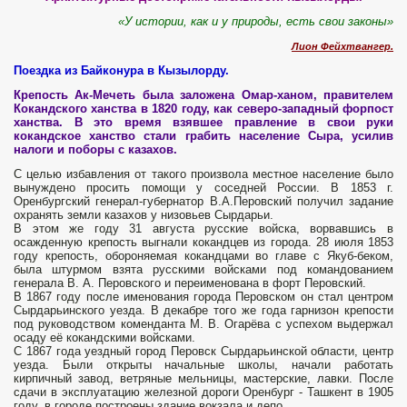
«У истории, как и у природы, есть свои законы»
Лион Фейхтвангер.
​Поездка из Байконура в Кызылорду.
Крепость Ак-Мечеть была заложена Омар-ханом, правителем
Кокандского ханства в 1820 году, как северо-западный форпост
ханства. В это время взявшее правление в свои руки
кокандское ханство стали грабить население Сыра, усилив
налоги и поборы с казахов.
С целью избавления от такого произвола местное население было
вынуждено просить помощи у соседней России. В 1853 г.
Оренбургский генерал-губернатор В.А.Перовский получил задание
охранять земли казахов у низовьев Сырдарьи.
В этом же году 31 августа русские войска, ворвавшись в
осажденную крепость выгнали кокандцев из города. 28 июля 1853
году крепость, обороняемая кокандцами во главе с Якуб-беком,
была штурмом взята русскими войсками под командованием
генерала В. А. Перовского и переименована в форт Перовский.
В 1867 году после именования города Перовском он стал центром
Сырдарьинского уезда. В декабре того же года гарнизон крепости
под руководством коменданта М. В. Огарёва с успехом выдержал
осаду её кокандскими войсками.
С 1867 года уездный город Перовск Сырдарьинской области, центр
уезда. Были открыты начальные школы, начали работать
кирпичный завод, ветряные мельницы, мастерские, лавки. После
сдачи в эксплуатацию железной дороги Оренбург - Ташкент в 1905
году, в городе построены здание вокзала и депо.