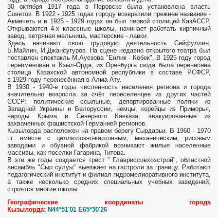
30 октября 1917 года в Перовске была установлена власть
Советов. В 1922 - 1925 годах городу возвратили прежнее название -
Акмечеть и в 1925 - 1929 годах он был первой столицей КазАССР.
Открываются 4-х классные школы, начинает работать кирпичный
завод, ветряная мельница, мастерские - лавки.
Здесь начинают свою трудовую деятельность Сейфуллин,
Б.Майлин, И.Джансугуров. На сцене недавно открытого театра был
поставлен спектакль М.Ауезова "Енлик - Кебек". В 1925 году город
переименован в Кзыл-Орда, из Оренбурга сюда была перенесена
столица Казахской автономной республики в составе РСФСР,
в 1929 году перенесённая в Алма-Ату.
В 1930 - 1940-е годы численность населения региона и города
значительно возросла за счёт переселенцев из других частей
СССР: политические ссыльные, депортированные поляки из
Западной Украины и Белоруссии, немцы, корейцы из Приморья,
народы Крыма и Северного Кавказа, эвакуированные из
захваченных фашистской Германией регионов.
Кызылорда расположен на правом берегу Сырдарьи. В 1960 - 1970
г.г. вместе с целлюлозно-картонным, механическим, рисовым
заводами и обувной фабрикой возникают жилые населенные
массивы, как поселки Гагарина, Титова.
В эти же годы создается трест " Главриссовхозстрой", областной
ансамбль "Сыр сулуы" выезжает на гастроли за границу. Работают
педагогический институт и филиал гидромелиоративного института,
а также несколько средних специальных учебных заведений,
строятся многие школы.
Географические координаты города
Кызылорда:
N44°51'01 E65°30'26