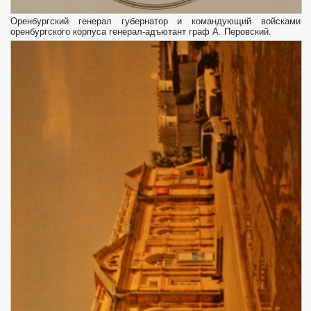
Оренбургский генерал губернатор и командующий войсками
оренбургского корпуса генерал-адъютант граф А. Перовский.