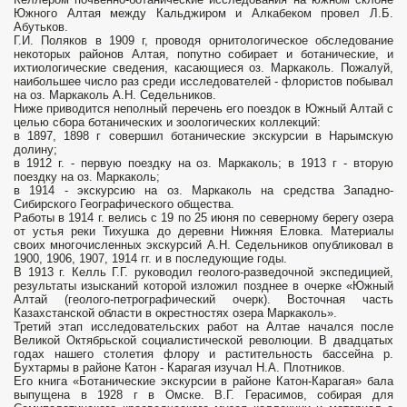
Южного Алтая между Кальджиром и Алкабеком провел Л.Б.
Абутьков.
Г.И. Поляков в 1909 г, проводя орнитологическое обследование
некоторых районов Алтая, попутно собирает и ботанические, и
ихтиологические сведения, касающиеся оз. Маркаколь. Пожалуй,
наибольшее число раз среди исследователей - флористов побывал
на оз. Маркаколь А.Н. Седельников.
Ниже приводится неполный перечень его поездок в Южный Алтай с
целью сбора ботанических и зоологических коллекций:
в 1897, 1898 г совершил ботанические экскурсии в Нарымскую
долину;
в 1912 г. - первую поездку на оз. Маркаколь; в 1913 г - вторую
поездку на оз. Маркаколь;
в 1914 - экскурсию на оз. Маркаколь на средства Западно-
Сибирского Географического общества.
Работы в 1914 г. велись с 19 по 25 июня по северному берегу озера
от устья реки Тихушка до деревни Нижняя Еловка. Материалы
своих многочисленных экскурсий А.Н. Седельников опубликовал в
1900, 1906, 1907, 1914 гг. и в последующие годы.
В 1913 г. Келль Г.Г. руководил геолого-разведочной экспедицией,
результаты изысканий которой изложил позднее в очерке «Южный
Алтай (геолого-петрографический очерк). Восточная часть
Казахстанской области в окрестностях озера Маркаколь».
Третий этап исследовательских работ на Алтае начался после
Великой Октябрьской социалистической революции. В двадцатых
годах нашего столетия флору и растительность бассейна р.
Бухтармы в районе Катон - Карагая изучал Н.А. Плотников.
Его книга «Ботанические экскурсии в районе Катон-Карагая» бала
выпущена в 1928 г в Омске. В.Г. Герасимов, собирая для