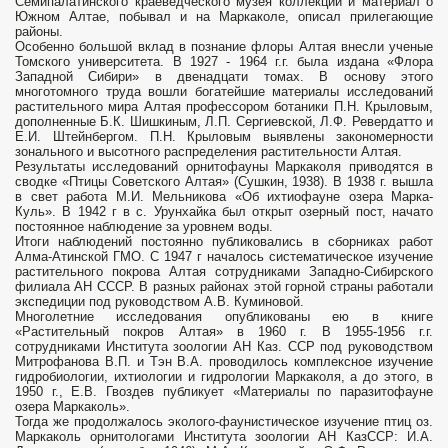
Семипалатинского краеведческого музея коллекции и материал о
Южном Алтае, побывал и на Маркаколе, описал прилегающие
районы.
Особенно большой вклад в познание флоры Алтая внесли ученые
Томского университета. В 1927 - 1964 г.г. была издана «Флора
Западной Сибири» в двенадцати томах. В основу этого
многотомного труда вошли богатейшие материалы исследований
растительного мира Алтая профессором ботаники П.Н. Крыловым,
дополненные Б.К. Шишкиным, Л.П. Сергиевской, Л.Ф. Ревердатто и
Е.И. Штейнбергом. П.Н. Крыловым выявлены закономерности
зонального и высотного распределения растительности Алтая.
Результаты исследований орнитофауны Маркаколя приводятся в
сводке «Птицы Советского Алтая» (Сушкин, 1938). В 1938 г. вышла
в свет работа М.И. Мельникова «Об ихтиофауне озера Марка-
Куль». В 1942 г в с. Урунхайка был открыт озерный пост, начато
постоянное наблюдение за уровнем воды.
Итоги наблюдений постоянно публиковались в сборниках работ
Алма-Атинской ГМО. С 1947 г началось систематическое изучение
растительного покрова Алтая сотрудниками Западно-Сибирского
филиала АН СССР. В разных районах этой горной страны работали
экспедиции под руководством А.В. Куминовой.
Многолетние исследования опубликованы ею в книге
«Растительный покров Алтая» в 1960 г. В 1955-1956 г.г.
сотрудниками Института зоологии АН Каз. ССР под руководством
Митрофанова В.П. и Тэн В.А. проводилось комплексное изучение
гидробиологии, ихтиологии и гидрологии Маркаколя, а до этого, в
1950 г., Е.В. Гвоздев публикует «Материалы по паразитофауне
озера Маркаколь».
Тогда же продолжалось эколого-фаунистическое изучение птиц оз.
Маркаколь орнитологами Института зоологии АН КазССР: И.А.