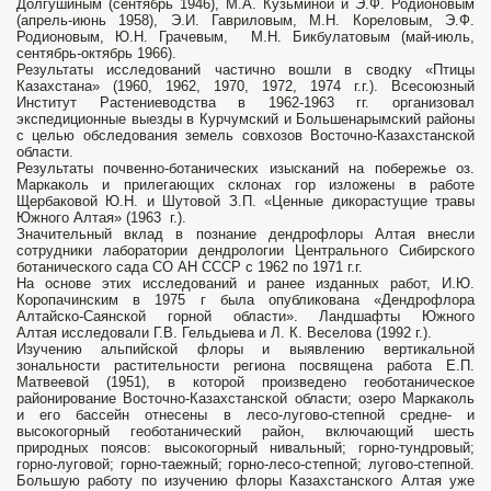
Долгушиным (сентябрь 1946), М.А. Кузьминой и Э.Ф. Родионовым
(апрель-июнь 1958), Э.И. Гавриловым, М.Н. Кореловым, Э.Ф.
Родионовым, Ю.Н. Грачевым, М.Н. Бикбулатовым (май-июль,
сентябрь-октябрь 1966).
Результаты исследований частично вошли в сводку «Птицы
Казахстана» (1960, 1962, 1970, 1972, 1974 г.г.). Всесоюзный
Институт Растениеводства в 1962-1963 гг. организовал
экспедиционные выезды в Курчумский и Большенарымский районы
с целью обследования земель совхозов Восточно-Казахстанской
области.
Результаты почвенно-ботанических изысканий на побережье оз.
Маркаколь и прилегающих склонах гор изложены в работе
Щербаковой Ю.Н. и Шутовой З.П. «Ценные дикорастущие травы
Южного Алтая» (1963 г.).
Значительный вклад в познание дендрофлоры Алтая внесли
сотрудники лаборатории дендрологии Центрального Сибирского
ботанического сада СО АН СССР с 1962 по 1971 г.г.
На основе этих исследований и ранее изданных работ, И.Ю.
Коропачинским в 1975 г была опубликована «Дендрофлора
Алтайско-Саянской горной области». Ландшафты Южного
Алтая исследовали Г.В. Гельдыева и Л. К. Веселова (1992 г.).
Изучению альпийской флоры и выявлению вертикальной
зональности растительности региона посвящена работа Е.П.
Матвеевой (1951), в которой произведено геоботаническое
районирование Восточно-Казахстанской области; озеро Маркаколь
и его бассейн отнесены в лесо-лугово-степной средне- и
высокогорный геоботанический район, включающий шесть
природных поясов: высокогорный нивальный; горно-тундровый;
горно-луговой; горно-таежный; горно-лесо-степной; лугово-степной.
Большую работу по изучению флоры Казахстанского Алтая уже