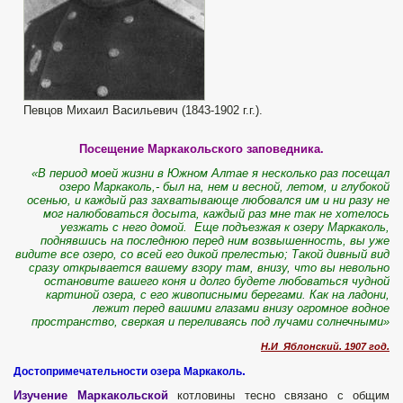
Певцов Михаил Васильевич (1843-1902 г.г.).
Посещение Маркакольского заповедника.
«В период моей жизни в Южном Алтае я несколько раз посещал
озеро Маркаколь,- был на, нем и весной, летом, и глубокой
осенью, и каждый раз захватывающе любовался им и ни разу не
мог налюбоваться досыта, каждый раз мне так не хотелось
уезжать с него домой. Еще подъезжая к озеру Маркаколь,
поднявшись на последнюю перед ним возвышенность, вы уже
видите все озеро, со всей его дикой прелестью; Такой дивный вид
сразу открывается вашему взору там, внизу, что вы невольно
остановите вашего коня и долго будете любоваться чудной
картиной озера, с его живописными берегами. Как на ладони,
лежит перед вашими глазами внизу огромное водное
пространство, сверкая и переливаясь под лучами солнечными»
Н.И Яблонский. 1907 год.
.
Достопримечательности озера Маркаколь
Изучение Маркакольской
котловины тесно связано с общим