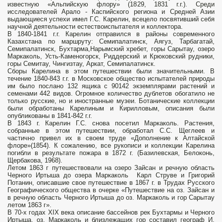
известную «Альпийскую флору» (1829, 1831 г.г.). Среди
исследователей Арало - Каспийского региона и Средней Азии
выдающиеся успехи имел Г.С. Карелин, всецело посвятивший себя
научной деятельности естествоиспытателя и коллектора.
В 1840-1841 г.г. Карелин отправился в районы современного
Казахстана по маршруту: Семипалатинск, Аягуз, Тарбагатай,
Семипалатинск, Бухтарма,Нарымский хребет, горы Сарытау, озеро
Маркаколь, Усть-Каменогорск, Риддерский и Крюковский рудники,
горы Семитау, Чингизтау, Аркат, Семипалатинск.
Сборы Карелина в этом путешествии были значительными. В
течение 1840-843 г.г. в Московское общество испытателей природы
им было послано 132 ящика с 90142 экземплярами растений и
семенами 442 видов. Огромное количество дублетов обогатило не
только русские, но и иностранные музеи. Ботанические коллекции
были обработаны Карелиным и Кирилловым, описания были
опубликованы в 1841-842 г.г.
В 1843 г. Карелин Г.С. снова посетил Маркаколь. Растения,
собранные в этом путешествии, обработал С.С. Щеглеев и
частично привел их в своем труде «Дополнение к Алтайской
флоре»(1854). К сожалению, все рукописи и коллекции Карелина
погибли в результате пожара в 1872 г. (Базилевская, Белоконь,
Щербакова, 1968).
Летом 1863 г путешествовали на озеро Зайсан и речную область
Черного Иртыша до озера Маркаколь Карл Струве и Григорий
Потанин, описавшие свое путешествие в 1867 г. в Трудах Русского
Географического общества в очерке «Путешествие на оз. Зайсан и
в речную область Черного Иртыша до оз. Маркаколь и гор Сарытау
летом 1863 г».
В 70-х годах ХIХ века описание бассейнов рек Бухтармы и Черного
Иртыша, оз. Маркаколь и близлежащих гор составил географ И.