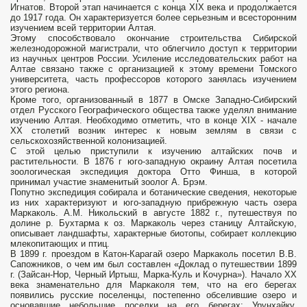
Игнатов. Второй этап начинается с конца XIX века и продолжается
до 1917 года. Он характеризуется более серьезным и всесторонним
изучением всей территории Алтая.
Этому способствовало окончание строительства Сибирской
железнодорожной магистрали, что облегчило доступ к территории
из научных центров России. Усиление исследовательских работ на
Алтае связано также с организацией к этому времени Томского
университета, часть профессоров которого занялась изучением
этого региона.
Кроме того, организованный в 1877 в Омске Западно-Сибирский
отдел Русского Географического общества также уделял внимание
изучению Алтая. Необходимо отметить, что в конце XIX - начале
ХХ столетий возник интерес к новым землям в связи с
сельскохозяйственной колонизацией.
С этой целью приступили к изучению алтайских почв и
растительности. В 1876 г юго-западную окраину Алтая посетила
зоологическая экспедиция доктора Отто Финша, в которой
принимал участие знаменитый зоолог А. Брэм.
Попутно экспедиция собирала и ботанические сведения, некоторые
из них характеризуют и юго-западную прибрежную часть озера
Маркаколь. А.М. Никольский в августе 1882 г., путешествуя по
долине р. Бухтарма к оз. Маркаколь через станицу Алтайскую,
описывает ландшафты, характерные биотопы, собирает коллекцию
млекопитающих и птиц.
В 1899 г. проездом в Катон-Карагай озеро Маркаколь посетил В.В.
Сапожников, о чем им был составлен «Доклад о путешествии 1899
г. (Зайсан-Нор, Черный Иртыш, Марка-Куль и Кочурна»). Начало ХХ
века знаменательно для Маркаколя тем, что на его берегах
появились русские поселенцы, постепенно обселившие озеро и
основавшие небольшие поселки на его берегах: Урунхайку,