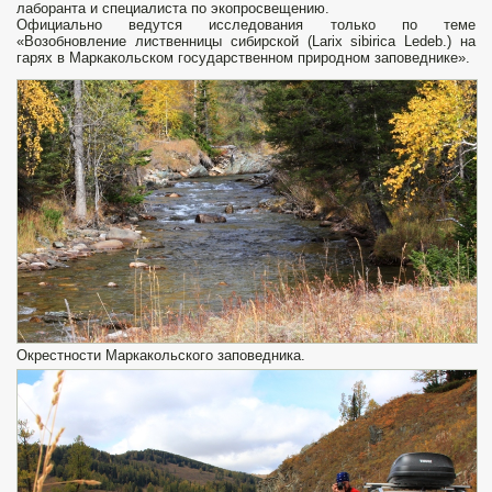
лаборанта и специалиста по экопросвещению.
Официально ведутся исследования только по теме
«Возобновление лиственницы сибирской (Larix sibirica Ledeb.) на
гарях в Маркакольском государственном природном заповеднике».
Окрестности Маркакольского заповедника.