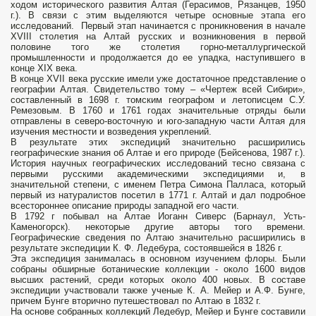
ходом исторического развития Алтая (Герасимов, Рязанцев, 1950
г.). В связи с этим выделяются четыре основные этапа его
исследований. Первый этап начинается с проникновения в начале
XVIII столетия на Алтай русских и возникновения в первой
половине того же столетия горно-металлургической
промышленности и продолжается до ее упадка, наступившего в
конце ХIХ века.
В конце XVII века русские имели уже достаточное представление о
географии Алтая. Свидетельство тому – «Чертеж всей Сибири»,
составленный в 1698 г. томским географом и летописцем С.У.
Ремезовым. В 1760 и 1761 годах значительные отряды были
отправлены в северо-восточную и юго-западную части Алтая для
изучения местности и возведения укреплений.
В результате этих экспедиций значительно расширились
географические знания об Алтае и его природе (Бейсенова, 1987 г.).
История научных географических исследований тесно связана с
первыми русскими академическими экспедициями и, в
значительной степени, с именем Петра Симона Палласа, который
первый из натуралистов посетил в 1771 г. Алтай и дал подробное
всестороннее описание природы западной его части.
В 1792 г побывал на Алтае Иоганн Сиверс (Барнаул, Усть-
Каменогорск). некоторые другие авторы того времени.
Географические сведения по Алтаю значительно расширились в
результате экспедиции К. Ф. Ледебура, состоявшейся в 1826 г.
Эта экспедиция занималась в основном изучением флоры. Были
собраны обширные ботанические коллекции - около 1600 видов
высших растений, среди которых около 400 новых. В составе
экспедиции участвовали также ученые К. А. Мейер и А.Ф. Бунге,
причем Бунге вторично путешествовал по Алтаю в 1832 г.
На основе собранных коллекций Ледебур, Мейер и Бунге составили