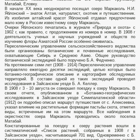
Матабай, Еловку.
В начале ХХ века неоднократно посещал озеро Маркаколь Н.И.
Яблонский – знаток Алтая, натуралист, охотник и путешественник.
Из изобилия алтайский красот Яблонский отдавал предпочтение
мало кому в России известному озеру Маркаколь.
Очерки Яблонского печатались в журнале «Природа и охота» с
1902 г, как правило, с продолжением из номера в номер. В 1908 г
деятельность ученых и научных учреждений и обществ по
изучению флоры Азиатской России особенно оживилась.
Переселенческим управлением сельскохозяйственного ведомства
были организованы ботанические и почвенные исследования,
охватывающие Сибирь и Среднюю Азию. Общее руководство
ботанической экспедицией было поручено Б.А. Федченко.
На протяжении семи лет (1908 - 1914) Переселенческое управление
направляло ежегодно десятки экспедиций, целью которых было
ботанико-географическое описание и картография обследуемых
территорий. В составе одной из таких экспедиций проводил
исследования в Зайсанском уезде Б. А. Келлер.
В 1908 г 3 - 10 августа он совершил поездку к озеру Маркаколь. В
своем отчете, опубликованном в «Ботанико-географических
исследованиях в Зайсанском уезде Семипалатинской области»
(1912) он подробно описал маршрут путешествия от с. Алексеевка,
указал влияние на растительные формации пастьбы скота, отметил
виды, встреченные им на этом маршруте. Все наблюдения в
окрестностях озера Маркаколь проводились около поселка
Матабай.
Констатированные за поездку к озеру растения вошли в
систематический «Список растений, собранных в 1908 г в
Зайсанском уезде», насчитывающий 701 вид. Одновременно с Б.
Келлером почвенно-ботанические исследования на южном склоне