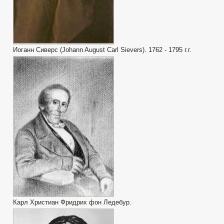
Иоганн Сиверс (Johann August Carl Sievers). 1762 - 1795 г.г.
Карл Христиан Фридрих фон Ледебур.