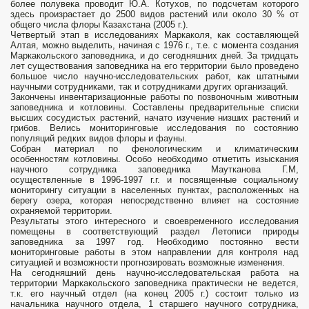
более полувека проводит Ю.А. Котухов, по подсчетам которого
здесь произрастает до 2500 видов растений или около 30 % от
общего числа флоры Казахстана (2005 г.).
Четвертый этап в исследованиях Маркаколя, как составляющей
Алтая, можно выделить, начиная с 1976 г., т.е. с момента создания
Маркакольского заповедника, и до сегодняшних дней. За тридцать
лет существования заповедника на его территории было проведено
большое число научно-исследовательских работ, как штатными
научными сотрудниками, так и сотрудниками других организаций.
Закончены инвентаризационные работы по позвоночным животным
заповедника и котловины. Составлены предварительные списки
высших сосудистых растений, начато изучение низших растений и
грибов. Велись мониторинговые исследования по состоянию
популяций редких видов флоры и фауны.
Собран материал по фенологическим и климатическим
особенностям котловины. Особо необходимо отметить изыскания
научного сотрудника заповедника Маутканова Г.М,
осуществленные в 1996-1997 г.г. и посвященные социальному
мониторингу ситуации в населенных пунктах, расположенных на
берегу озера, которая непосредственно влияет на состояние
охраняемой территории.
Результаты этого интересного и своевременного исследования
помещены в соответствующий раздел Летописи природы
заповедника за 1997 год. Необходимо постоянно вести
мониторинговые работы в этом направлении для контроля над
ситуацией и возможности прогнозировать возможные изменения.
На сегодняшний день научно-исследовательская работа на
территории Маркакольского заповедника практически не ведется,
т.к. его научный отдел (на конец 2005 г.) состоит только из
начальника научного отдела, 1 старшего научного сотрудника,