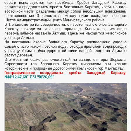
овраги используются как пастбища. Хребет Западный Каратау
является продолжением хребта Восточным Каратау, хребты в юго-
восточной части разделены между собой небольшим понижением
протяженностью 3 километра, между ними находится поселок
Шетпе административный центр Мангистауского района.
В 1,5 километра на северо-восток от восточных склонов Западного
Каратау находится древнее городище Кызылкала, имеющее
первоначальное название Акмыш, здесь же находится живописное
урочище Акмыш.
На восточном склоне Западного Каратау расположено ущелье
Самал с источником пресной воды, отсюда проложен водопровод к
урочищу Акмыш, благодаря этой живительной влаге на Акмыше
растут деревья.
Это местный оазис расположенный на западе от горы Шеркала.
Окрестности гор Западного Каратау живописны они хранят
исторические и природные достопримечательности гор Мангыстау.
Географические координаты хребта Западный Каратау:
N44°12'47,68" E51°50'26,09"