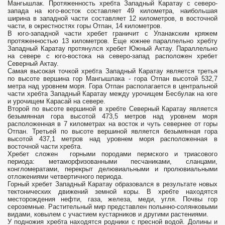
Мангышлак. Протяженность хребта Западный Каратау с северо-
запада на юго-восток составляет 49 километра, наибольшая
ширина в западной части составляет 12 километров, в восточной
части, в окрестностях горы Отпан, 14 километров.
В юго-западной части хребет граничит с Уланакским кряжем
протяженностью 13 километров. Еще южнее параллельно хребту
Западный Каратау протянулся хребет Южный Актау. Параллельно
на севере с юго-востока на северо-запад расположен хребет
Северный Актау.
Самая высокая точкой хребта Западный Каратау является третья
по высоте вершина гор Мангышлака - гора Отпан высотой 532,7
метра над уровнем моря. Гора Отпан располагается в центральной
части хребта Западный Каратау между урочищем Бесбулак на юге
и урочищем Карасай на севере.
Второй по высоте вершиной в хребте Северный Каратау является
безымянная гора высотой 473,5 метров над уровнем моря
расположенная в 7 километрах на восток и чуть севернее от горы
Отпан. Третьей по высоте вершиной является безымянная гора
высотой 437,1 метров над уровнем моря расположенная в
восточной части хребта.
Хребет сложен горными породами пермского и триасового
периода: метаморфизованными песчаниками, сланцами,
конгломератами, перекрыт делювиальными и пролювиальными
отложениями четвертичного периода.
Горный хребет Западный Каратау образовался в результате новых
тектонических движений земной коры. В хребте находятся
месторождения нефти, газа, железа, меди, угля. Почвы гор
сероземные. Растительный мир представлен полынно-солянковыми
видами, ковылем с участием кустарников и другими растениями.
У подножия хребта находятся родники с пресной водой. Долины и