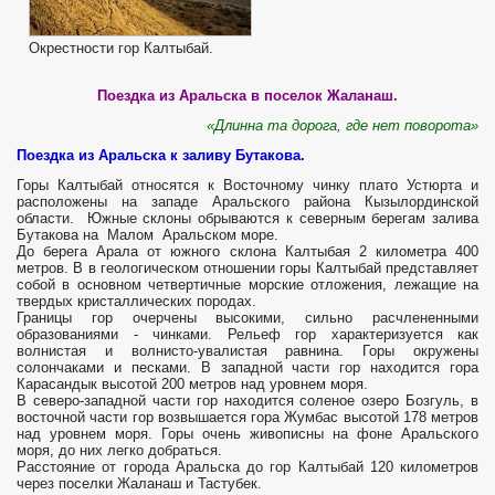
Окрестности гор Калтыбай.
Поездка из Аральска в поселок Жаланаш.
«
Длинна та дорога, где нет поворота»
Поездка из Аральска к заливу Бутакова.
Горы Калтыбай относятся к Восточному чинку плато Устюрта и
расположены на западе Аральского района Кызылординской
области. Южные склоны обрываются к северным берегам залива
Бутакова на Малом Аральском море.
До берега Арала от южного склона Калтыбая 2 километра 400
метров. В в геологическом отношении горы Калтыбай представляет
собой в основном четвертичные морские отложения, лежащие на
твердых кристаллических породах.
Границы гор очерчены высокими, сильно расчлененными
образованиями - чинками. Рельеф гор характеризуется как
волнистая и волнисто-увалистая равнина. Горы окружены
солончаками и песками. В западной части гор находится гора
Карасандык высотой 200 метров над уровнем моря.
В северо-западной части гор находится соленое озеро Бозгуль, в
восточной части гор возвышается гора Жумбас высотой 178 метров
над уровнем моря. Горы очень живописны на фоне Аральского
моря, до них легко добраться.
Расстояние от города Аральска до гор Калтыбай 120 километров
через поселки Жаланаш и Тастубек.