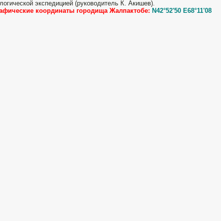
логической экспедицией (руководитель К. Акишев).
рафические координаты городища Жалпактобе:
N42°52'50 E68°11'08