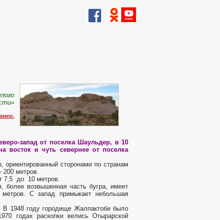
шлого
ости»
амер.
еверо-запад от поселка Шаульдер, в 10
на восток и чуть севернее от поселка
р, ориентированный сторонами по странам
- 200 метров.
т 7,5 до 10 метров.
, более возвышенная часть бугра, имеет
 метров. С запад примыкает небольшая
 В 1948 году городище Жалпактобе было
970 годах раскопки велись Отырарской