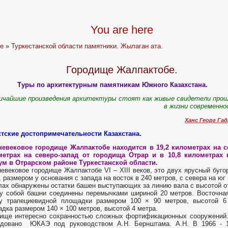
You are here
e
»
Туркестанской области памятники. Жылаган ата.
Городище Жалпактобе.
Туры по архитектурным памятникам Южного Казахстана.
ичайшие произведения архитектуры стоят как живые свидетели про
в жизни современн
Ханс Георг Гад
тские достопримечательности Казахстана.
невековое городище Жалпактобе находится в 19,2 километрах на с
метрах на северо-запад от городища Отрар и в 10,8 километрах 
ум в Отрарском районе Туркестанской области.
евековое городище Жалпактобе VI – XIII веков, это двух ярусный буго
, размером у основания с запада на восток в 240 метров, с севера на юг 
лах обнаружены остатки башен выступающих за линию вала с высотой о
 собой башни соединены перемычками шириной 20 метров. Восточная
у трапециевидной площадки размером 100 × 90 метров, высотой 6
дка размером 140 × 100 метров, высотой 4 метра.
ище интересно сохранностью сложных фортификационных сооружений.
едовано ЮКАЭ под руководством А.Н. Бернштама. А.Н. В 1966 - 1