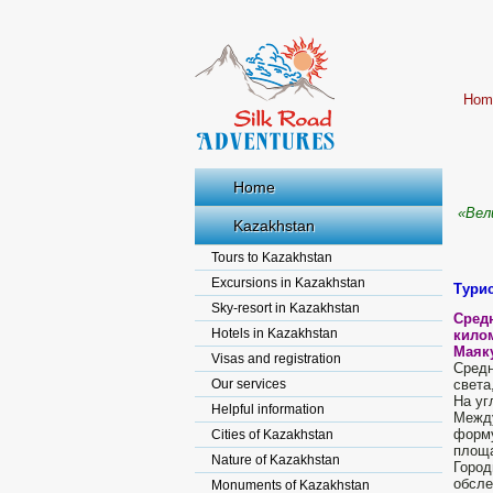
Hom
Home
«Вел
Kazakhstan
Tours to Kazakhstan
Excursions in Kazakhstan
Турис
Sky-resort in Kazakhstan
Сред
Hotels in Kazakhstan
кило
Маяк
Visas and registration
Средн
Our services
света
На уг
Helpful information
Между
форм
Cities of Kazakhstan
площа
Nature of Kazakhstan
Город
обсл
Monuments of Kazakhstan