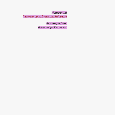
Источник:
http://stgrpp.kz/index.php/ru/culture
Фотографии:
Александра Петрова.