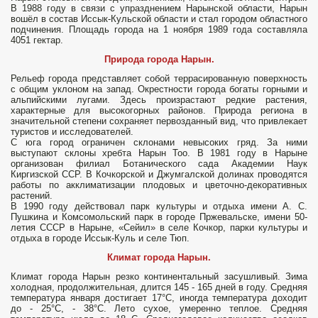
В 1988 году в связи с упразднением Нарынской области, Нарын
вошёл в состав Иссык-Кульской области и стал городом областного
подчинения. Площадь города на 1 ноября 1989 года составляла
4051 гектар.
Природа города Нарын.
Рельеф города представ­ляет собой террасированную поверх­ность
с общим уклоном на запад. Окрестности города богаты горными и
альпийскими лугами. Здесь произрастают редкие растения,
характерные для высокогорных районов. Природа региона в
значительной степени сохраняет первозданный вид, что привлекает
туристов и исследователей.
С юга город ограничен склонами невысоких гряд. За ними
выступают склоны хребта Нарын Тоо. В 1981 году в Нарыне
организован филиал Ботанического сада Академии Наук
Киргизской ССР. В Кочкорской и Джумгалской долинах проводят­ся
работы по акклиматизации плодовых и цветочно-декоративных
растений.
В 1990 году действовал парк культуры и отдыха имени А. С.
Пушкина и Комсо­мольский парк в городе Пржевальске, имени 50-
летия СССР в Нарыне, «Сейил» в селе Кочкор, парки культуры и
отдыха в городе Иссык-Куль и селе Тюп.
Климат города Нарын.
Климат города Нарын резко континентальный за­сушливый. Зима
холодная, продолжительная, длится 145 - 165 дней в году. Средняя
температура января достигает 17°С, иногда температура доходит
до - 25°С, - 38°С. Лето сухое, умеренно теплое. Средняя