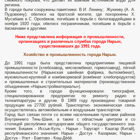
снежного покрова, что делает их важным источником воды для
региона.
В городе были сооружены памятники: В И. Ленину; Жукееву (А. А.
Пудовкину); обелиск на братской могиле, где похоронены X.
Мусабаев и С. Орозбеков, погибшие в борьбе с белогвардейцами в
ноябре 1920 года; обелиск пограничникам, погиб­шим в борьбе с
басмачами и другими.
Ниже представлена информация о промышленности,
организациях и различных службах города Нарын,
существовавших до 1991 года.
Хозяйство и промышленность города Нарын.
До 1991 года была представлена предприятиями пищевой
промышленности (хлебозавод, мясокомбинат, гормолзавод), лёгкой
промышленности (Нарынская швейная фабрика, быткомбинат),
мукомольно-крупяной и комби­кормовой (комбинат хлебопродуктов)
и промышленных и строительных материалов (производственное
объеди­нение «Нарынстройматериалы»).
Кроме того, в городе функционировали: типогра­фия,
специализированное предприятие по ремонту радио и
телеаппаратуры и другие. В 1989 году произведено товарной
продук­ции на 27700 рублей. Транспортно- экономическая связь
осуществлялась авто­мобильным и воздушным транспортом.
Город был связан почти со всеми населенными пунк­тами районов
Внутреннего Тянь-Шаня, а также с областным центром и со
столицей республики автодорогами общего государственного зна­
чения: Бишкек - Иссык-Куль - Нарын - Торугарт - Кашгар (Китай),
республиканского значения: Нарын - Достук - Казарман; Нарын -
Достук - Угют - Баетово - Кош-Дёбё.