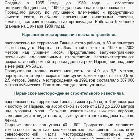
Создано в 1965 году, до 1989 года – областное
племживобъединение, с 1989 года носило настоящее название.
Проводило рабо­ту по улучшению племенных и про­дуктивных
качеств скота, снабжало племенными животными совхозы,
колхозы, все заинтересованные организации. Работало 6 человек
(данные на 1 января 1989 года).
Нарынское месторождение песчано-гравийное.
расположено на территории Тяньшанского района, в 30 километрах
к юго-западу от Нарына на абсолютной высоте от 1999 до 2003
метров над уровнем моря. Представлено валунно-гравий­но-
песчаными аллювиальными отло­жениями верхнечетвертичного
возраста левобережной террасы долины реки На­рын, при впадении
в неё реки Ат-Башы.
Продуктивная толща имеет мощность от 4,0 до 6,5 метров,
перекрывается одно воз­растными суглинками мощностью от 0,5 до
2,5 метров. Запасы месторождения на 1991 год составляло 387 000
метров кубических. Подготовлено для эксплуатации.
Нарынское месторождение строительного известняка.
расположено на территории Тяньшаньского района, в 3 километрах
к востоку от Нарына, на абсолютной высоте от 2170 до 2200 метров
над уровнем моря. Сложено известняками нижнего карбона,
залегающими в виде пласта, вытянутого в юго-западном направ­
лении.
Падение пласта под углом 40 - 60°. Продуктивными являются
тёмно-серые плотные мелкозернистые массивные известняки
северо-восточной части месторождения, пригодные для
производства маломагнезиальной воздушной из­вести 1-го сорта.