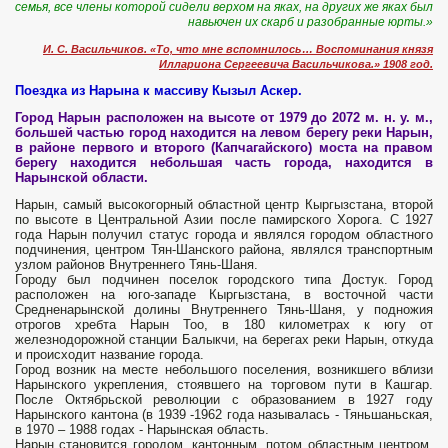
семья, все члены которой сидели верхом на яках, на других же яках был
навьючен их скарб и разобранные юрты.»
И. С. Васильчиков. «То, что мне вспомнилось… Воспоминания князя
Иллариона Сергеевича Васильчикова.» 1908 год.
Поездка из Нарына к массиву Кызыл Аскер.
Город Нарын расположен на высоте от 1979 до 2072 м. н. у. м.,
большей частью город находится на левом берегу реки Нарын,
в районе первого и второго (Капчагайского) моста на правом
берегу находится небольшая часть города, находится в
Нарынской области.
Нарын, самый высокогорный областной центр Кыргызстана, второй
по высоте в Центральной Азии после памирского Хорога. C 1927
года Нарын получил статус города и являлся городом областного
подчинения, центром Тян-Шанского района, являлся транспортным
узлом районов Внутреннего Тянь-Шаня.
Городу был подчинен поселок городского типа Достук. Город
расположен на юго-западе Кыргызстана, в восточной части
Средненарынской долины Внутреннего Тянь-Шаня, у подножия
отрогов хребта Нарын Тоо, в 180 километрах к югу от
железнодорожной станции Балыкчи, на берегах реки Нарын, откуда
и происхо­дит название города.
Город возник на мес­те небольшого поселения, возникшего вблизи
Нарынского укрепления, стояв­шего на торговом пути в Кашгар.
После Октябрьской революции с образованием в 1927 году
Нарынского кантона (в 1939 -1962 года называлась - Тяньшаньская,
в 1970 – 1988 годах - Нарынская область.
Нарын становится городом, кантонным, потом областным центром.