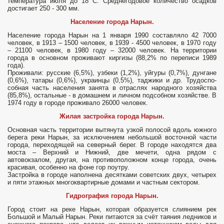
температура июля до 18 С. Среднегодовое количество осадков
достигает 250 - 300 мм.
Население города Нарын.
Население города Нарын на 1 января 1990 составляло 42 7000
человек, в 1913 – 1500 человек, в 1939 - 4500 человек, в 1970 году
– 21100 человек, в 1980 году – 32000 человек. На территории
города в основном проживают киргизы (88,2% по пере­писи 1989
года).
Проживали: русские (6,5%), узбеки (1,2%), уйгуры (0,7%), дун­гане
(0,6%), татары (0,6%), украин­цы (0,5%), таджики и др. Трудоспо­
собная часть населения занята в отрас­лях народного хозяйства
(85,8%), остальные - в домашнем и личном подсобном хозяйстве. В
1974 году в городе проживало 26000 человек.
Жилая застройка города Нарын.
Основная часть территории вытянута узкой полосой вдоль южного
берега реки Нарын, за исключением небольшой восточной части
города, переходящей на северный берег. В городе находятся два
моста – Верхний и Нижний, две мечети, одна рядом с
автовокзалом, другая, на противоположном конце города, очень
красивая, особенно на фоне гор поутру.
Застройка в городе наполнена десятками советских двух, четырех
и пяти этажных многоквартирные домами и частным сектором.
Гидрография города Нарын.
Город стоит на реке Нарын, которая образуется слиянием рек
Большой и Малый Нарын. Реки питаются за счёт таяния ледников и