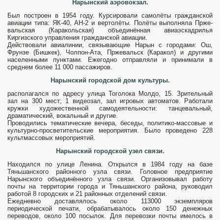
Нарынский аэровокзал.
Был построен в 1954 году. Курсировали самолёты гражданской
авиации типа: ЯК-40, АН-2 и вертолёты. Полёты выполняла Прже­
вальская (Каракольская) объединённая авиаэскадрилья
Киргизского управления гражданской авиации.
Дей­ствовали авиалинии, связывающие На­рын с городами: Ош,
Фрунзе (Бишкек), Чолпон-Ата, Пржевальск (Каракол) и другими
населенными пунктами. Еже­годно отправляли и принимали в
среднем более 11 000 пассажиров.
Нарынский городской дом культуры.
располагался по адресу улица Тоголока Молдо, 15. Зрительный
зал на 300 мест; 1 ви­деозал, зал игровых автоматов. Рабо­тали
кружки художественной самодеятель­ности: танцевальный,
драматический, во­кальный и другие.
Проводились тематические вечера, беседы, политико-массовые и
культурно-просветительские мероприятия. Было проведено 228
культмассовых меро­приятий.
Нарынский городской узел связи.
Находился по улице Ленина. Открылся в 1984 году на базе
Тяньшанского районного узла связи. Головное предприятие
Нарынского объединённого узла связи. Организовывал работу
почты на территории го­рода и Тяньшанского района, руководил
работой 8 городских и 21 районных отделений связи.
Ежедневно доставлялось около 113000 экземпляров
периодической печати, обра­батывалось около 150 денежных
перево­дов, около 100 посылок. Для перевозки почты имелось в