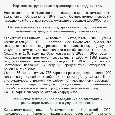
Нарынское грузовое автотранспортное предприятие.
Нарынского производственного объединения автомобильного
транспорта. Основано в 1947 году. Осуществляло перевозку
народно-хозяйственных гру­зов, ежегодно в среднем 18000000 тонн.
Нарынское межрайрнное государственное предприятие по
племен­ному делу и искусственному осеменению.
сельскохозяйственных животных находилась по улице
Госплемстанции, 11. В составе Иссыккульского областного
государственного предприятия по племенному делу и
искусственному осеменению сельского-хозяйственных жи­вотных.
Создано в 1948 году на базе конюшни, в 1955 – 1960 годах –
государственный племенной рассадник, в 1960 – 1989 годах -
государственная племенная станция. С 1989 года носило
настоящее название. В ведении пред­приятия находилось 5
районных филиалов.
Имело 35 гектар земель, 755 баранов-производителей, около 1000
голов овец, подсобное хозяйство по производству кормов. Вело
систематическую пле­менную работу по качественному совершен­
ствованию стада методом искусственного осеменения,
способствовало повышению продуктивности товарных стад.
На 1 января 1990 года работал 46 сотрудников.
Нарынское межрайонное объединение по заготовке и
реализации племенного и улучшения скота.
Киргизплем-объединения Госкомсельхоза Киргизской ССР,
находилось в Городке машинно-животно­водческой станции.