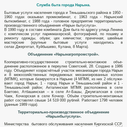
Служба быта города Нарына.
Бытовые услуги населения города и Тяньшаньского района в 1950 -
1960 годах оказывал промком­бинат, с 1963 года - Нарынский
быткомбинат, с 1988 года - го­ловное предприятие территориально-
производственного объе­динения «Нарын бытуслуга».
В 1990 году в составе комбината Дом быта по адресу улица Ленина
с комплексом услуг парикмахерской, фо­тографией, по поши­ву и
ремонту одеж­ды, обуви; цех химчистки; прачечная; швейные
мастерские (крупные бытовые услуги находились в
селах Джергетал, Куйбышево, Кулана, 8 Марта).
Объединение «Нарынагропромстрой».
Коопера­тивно-государственное строительно-монтажное объе­
динение расположенное в переулке Советский, 28. Создано в 1986
году. Объединяет хозрасчётный участок механизации города Нарын
и 8 межхозяйственных передвижных механизированных колонн
(МПМК), которые базируются в Нарыне (4 МПМК, из них 2 обслужи­
вают город Нарын, 1 - город Нарын и Тяньшаньский район и 1 -
Тянышаньский район; Акталинская МПМК расположена в селе
Баетово, Атбашинская – в селе Ат-Башы, Джумгалская в селе
Чаек, Кочкорская в селе Кочкор. Объём строительно-монтаж­ных
работ составлял свыше 14 519 000 рублей. Работают 1798 человек
(данные 1989 года).
Территориально-производственное объединение
«Нарынбытуслуга».
Министерства бытового обслуживания населения Киргизской ССР,