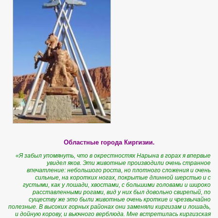
Областные города Киргизии.
«Я забыл упомянуть, что в окрестностях Нарына в горах я впервые
увидел яков. Эти животные производили очень странное
впечатление: небольшого роста, но плотного сложения и очень
сильные, на коротких ногах, покрытые длинной шерстью и с
густыми, как у лошади, хвостами, с большими головами и широко
расставленными рогами, вид у них был довольно свирепый, по
существу же это были животные очень кроткие и чрезвычайно
полезные. В высоких горных районах они заменяли киргизам и лошадь,
и дойную корову, и вьючного верблюда. Мне встретилась киргизская