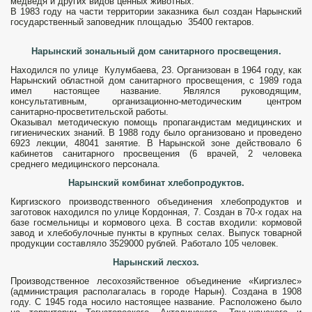
медведя и других видов ценных животных.
В 1983 году на части территории заказника был создан Нарын­ский
государственный заповедник площадью 35400 гектаров.
Нарынский зональный дом санитарного просвещения.
Находился по улице Кулумбаева, 23. Орга­низован в 1964 году, как
Нарынский област­ной дом санитарного просвещения, с 1989 года
имел настоящее название. Являлся руководящим,
консультативным, организационно-методическим центром
санитарно-просветительской работы.
Оказывал методическую помощь пропагандистам медицинских и
гигиенических зна­ний. В 1988 году было организовано и проведено
6923 лекции, 48041 занятие. В Нарынской зоне дей­ствовало 6
кабинетов санитарного просвещения (6 врачей, 2 человека
среднего медицинского персонала.
Нарынский комбинат хлебопродуктов.
Киргизского производственного объедине­ния хлебопродуктов и
заготовок находился по улице Кордонная, 7. Создан в 70-х годах на
базе госмельницы и кормового цеха. В состав входили: кормовой
завод и хлебобулочные пункты в крупных селах. Выпуск товарной
продукции составляло 3529000 рублей. Работало 105 человек.
Нарынский лесхоз.
Производственное лесохозяйственное объединение «Киргизлес»
(администрация располагалась в городе Нарын). Создана в 1908
году. С 1945 года носило настоящее название. Распо­ложено было