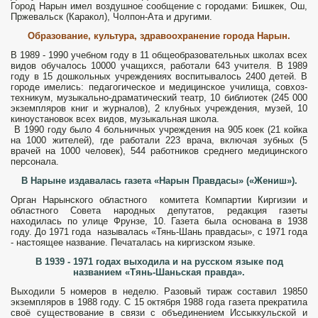
Город Нарын имел воздушное сообщение с городами: Бишкек, Ош,
Пржевальск (Каракол), Чолпон-Ата и другими.
Образование, культура, здраво­охранение города Нарын.
В 1989 - 1990 учебном году в 11 общеобразовательных школах всех
видов обуча­лось 10000 учащихся, работали 643 учи­теля. В 1989
году в 15 дошкольных уч­реждениях воспитывалось 2400 де­тей. В
городе имелись: педагогическое и медицинское училища, совхоз-
техникум, музыкально-драматический театр, 10 библиотек (245 000
экземпляров книг и журналов), 2 клубных учреждения, музей, 10
киноустановок всех видов, музыкальная шко­ла.
В 1990 году было 4 больничных учреждения на 905 коек (21 койка
на 1000 жителей), где работали 223 вра­ча, включая зубных (5
врачей на 1000 человек), 544 работников среднего медицинского
персонала.
В Нарыне издавалась газета «Нарын Правдасы» («Жениш»).
Орган Нарынского областного комитета Компартии Киргизии и
областного Совета народных депутатов, редакция газеты
находилась по улице Фрунзе, 10. Газета была основана в 1938
году. До 1971 года называлась «Тянь-Шань правдасы», с 1971 года
- настоящее наз­вание. Печаталась на киргизском языке.
В 1939 - 1971 годах выходила и на русском языке под
названием «Тянь-Шаньская прав­да».
Выходили 5 номеров в неделю. Разовый тираж составил 19850
экземпляров в 1988 году. С 15 октября 1988 года газета прекратила
своё существование в связи с объедине­нием Иссыккульской и