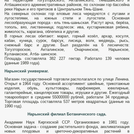
на территории Тогузтороского, Акталинского, Тяньшанского и
Атбашинского административных районов, по склонам гор бассейна
реки Нарын и его притоков в Центральном Тянь-Шане.
На северных склонах гор еловые леса чередуются с лугами и
лугостепями, на южных степи и лугостепи. Основная
лесообразующая порода - ель тянь-шаньская. Растут арча, берёза,
тополь, вяз, лиственница; подлесок: ива, кус­тарниковая рябина,
жимолость, карагана, облепиха и другие.
В горных лесах обитают: марал, горный козёл, архар, косуля,
кабан, куница, сурок, барсук, лисица, волк, медведь, рысь,
снежный барс и другие. Был разделён на 6 лесничеств:
Тогузтороское, Акталинское, Онарчинское, Нарынское,
Куланакское, Атба- шинское.
Площадь составляла 382 227 гектар. Работало 139 человек
(данные 1989 года).
Нарынский универмаг.
Магазин государственной торговли располагался по улице Ленина.
От­крыт в 1964 году. Основной ассортимент: швей­ные, трикотажные
изделия, обувь, культтовары, парфюмерия, ювелирные,
галантерейные, канцелярские товары, игрушки и другие. Ежегодный
товарооборот в среднем 55000000 рублей, работали 34 продавца.
Торго­вая площадь составляла 537 метров квадратных (данные на
1990 год).
Нарынский филиал Ботанического сада.
Академии Наук Киргизской ССР. Организовано в 1981 году.
Основная зада­ча - создание растительного фонда, акклиматизация
новых плодовых и цветочно-декоративных растений в