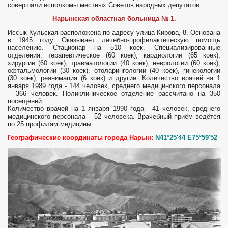
совершали исполкомы местных Сове­тов народных депутатов.
Нарынская областная больница № 1.
Ис­сык-Кульская расположена по адресу улица Киро­ва, 8. Основана
в 1945 году. Оказывает лечебно-профилактическую помощь
населению. Ста­ционар на 510 коек. Специализированные
отделения: терапевтическое (60 коек), кар­диологии (65 коек),
хирургии (60 коек), травматологии (40 коек), неврологии (60 коек),
офтальмологии (30 коек), отоларингологии (40 коек), гинекологии
(30 коек), реанимация (6 коек) и другие. Количество врачей на 1
января 1989 года - 144 человек, среднего медицинского персонала
– 366 человек. Поликлиническое отделение рассчитано на 350
посещений.
Количество врачей на 1 января 1990 года - 41 человек, среднего
медицинского персонала – 52 человека. Врачебный приём ведётся
по 25 профилям медицины.
Географические координаты города Нарын:
N41°25'44 E75°59'52