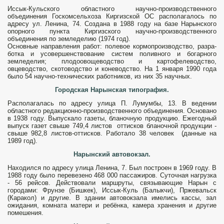
Иссык-Кульского областного научно-производственного
объединения Госкомсельхоза Киргизской ОС располагалось по
адресу ул. Ленина, 74. Создана в 1988 году на базе Нарынского
опорного пункта Киргизского научно-производственного
объединения по земледелию (1974 год).
Основные направления работ: полевое кормопроизводство, разра­
ботка и усовершенствование систем по­ливного и богарного
земледелия; пло­доовощеводство и картофелеводство,
овцеводство, скотоводство и коневод­ство. На 1 января 1990 года
было 54 научно-технических работников, из них 35 научных.
Городская Нарынская типография.
Располагалась по адресу улица П. Лумумбы, 13. В ведении
областного редакционно-производственного объединения. Основано
в 1938 году. Выпускало газеты, бланочную продукцию. Ежегодный
выпуск газет свыше 749,4 листов оттисков бланочной продук­ции -
свыше 982,8 листов-оттисков. Рабо­тало 38 человек (данные на
1989 год).
Нарынский автовокзал.
Находился по адресу улица Ленина, 7. Был построен в 1969 году. В
1988 году было перевезено 468 000 пассажиров. Суточная нагрузка
- 56 рейсов. Дейст­вовали маршруты, связывающие Нарын с
городами: Фрунзе (Бишкек), Иссык-Куль (Балыкчи), Пржевальск
(Каракол) и другие. В здании автовокзала имелись кассы, зал
ожидания, комната матери и ребёнка, камера хранения и другие
помешения.