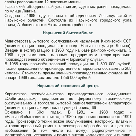
своём распоряжении 12 почтовых машин.
Нарынский объединенный узел связи, администрация находилась
по улице Ленина.
Создана в 1988 году в связи с объединением Иссыккульской и
Нарынской областей. Состояла из Нарынского городского узла
связи, Атбашинского и Акталинского районных
Нарынский быткомбинат.
Министерства бытового обслуживания населения Киргизской ССР
(администрация находилась в городе Нарын по улице Ле­нина).
Введен в эксплуатацию в 1963 году на базе райпромкомбината. С
1988 года являлось головным предприятием территориально-
производственного объединения «Нарынбыту слуга».
В 1988 году произвёл товарной продукции на 1 390 000 рублей,
число промышленно.-производственного персонала составляло 288
человек. Стоимость про­мышленных-производственных фондов на 1
января 1989 года составляло 1256 000 рублей.
Нарынский технический центр.
Киргизского республиканского производственного объедине­ния
«Орбитасервис», предприятие по фирменному техническому
обслуживанию и торговле бытовой радиоэлектронной аппаратурой
(администрация находилась по улице Ленина, 66.
Основано в 60-х годах. В 1981 – 1988 годах -
«Нарыноблбытрадиотехника», с 1989 года носило название до 1991
года. Произ­водило техническое обслуживание, настрой­ку, платный
и гарантированный ремонт теле­визоров чёрно-белого и цветного
изобра­жения (в том числе на дому), радиоприёмни­ков и
магнитофонов, установку и ре­монт антенн коллективного и индиви­