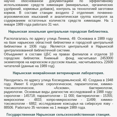
научно обоснованной документацией по эффектив­ному
использованию средств химиза­ции (минеральных, органических
удобре­ний, кормовых добавок), контроль за технологией заготовки
кормов. В соста­ве станции входило 2 отделения: почвенно-
агрохимических изысканий и аналитическая группа контроля за
содержанием остаточных количеств средств химизации. На 1
января 1989 года работало 31 чел.
Нарынская зональная центральная городская библиотека.
Располагалась по адресу улица Ленина, 49. Основана в 1989 году
на базе нарынских областной библиотеки и городской центральной
библиотеки в 1936 году. Является цент­ральной в Нарынской
централизованной библиотечной системе.
Объединяет в составе ЦБС на правах филиалов и от­делов 10
городских библиотек. Книжный фонд насчитывал 2453000
экземпляров на киргизском и русском языках, насчитывалось 22600
читателей (данные на 1989 год).
Нарынская межрайонная ветеринарная лаборатория.
Находилась по адресу улица Космодемьянской, 40. Создана в 1948
году. Имеет 6 отделов: серологическое, паразитологии, химико-
токсикологическое, «Аскоми», бактериологии,
радиологии. Основные виды диагностик исследований в 1988 году:
серологии - 145718; паразито­логии - 11 000; бактериологии - 15355;
микроскопии - 4833; копро-микроскопии - 11499; химико-
токсикологии - 6882; исследование кож­сырья на сибирскую язву -
88506. Ра­ботало 35 человек на 1 января 1989 года.
Государственная Нарынская сельскохозяйственная станция.