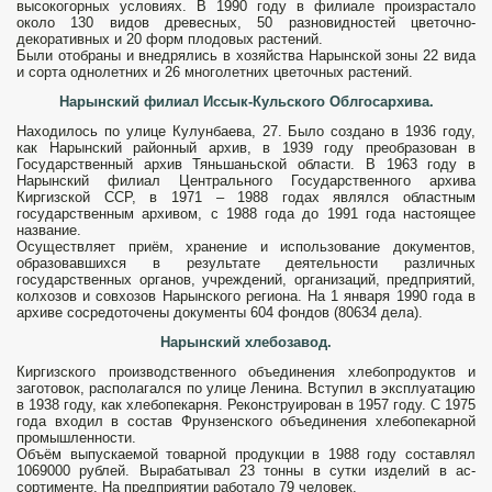
высокогорных условиях. В 1990 году в филиале произраста­ло
около 130 видов древесных, 50 разно­видностей цветочно-
декоративных и 20 форм плодовых растений.
Были отобраны и вне­дрялись в хозяйства Нарынской зоны 22 вида
и сорта однолетних и 26 много­летних цветочных растений.
Нарынский филиал Иссык-Кульского Облгосархива.
Находилось по улице Кулунбаева, 27. Было создано в 1936 году,
как Нарынский районный архив, в 1939 году преобразован в
Государственный архив Тяньшаньской области. В 1963 году в
Нарынский филиал Центрального Государственного архива
Киргизской ССР, в 1971 – 1988 годах являлся областным
государственным архивом, с 1988 года до 1991 года настоящее
название.
Осуществляет приём, хра­нение и использование документов,
образовавшихся в результате деятель­ности различных
государственных органов, учреж­дений, организаций, предприятий,
колхозов и совхозов Нарынского региона. На 1 января 1990 года в
архиве сосредоточены доку­менты 604 фондов (80634 дела).
Нарынский хлебозавод.
Киргизского производственного объединения хлебопродуктов и
заготовок, располагался по улице Ленина. Всту­пил в эксплуатацию
в 1938 году, как хлебо­пекарня. Реконструирован в 1957 году. С 1975
года входил в состав Фрунзенского объединения хлебопекарной
промышленности.
Объём выпускаемой товарной продук­ции в 1988 году составлял
1069000 рублей. Вырабатывал 23 тонны в сутки изделий в ас­
сортименте. На предприятии работало 79 человек.