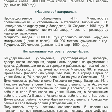
среднем более 61000000 тонн грузов. Работало 1760 человек
(данные на 1989 год).
«Нарынстройматериалы
».
Про­изводственное объединение «Н.» Министерства
промышленности и строительных материалов Киргизской ССР
находилось по адресу улица Заводская, 10. Создана в 1981 году. В
объединение входило: кирпичный завод и цех по производству
нерудных материа­лов.
Мощность завода 18 000000 штук услов­ного кирпича, нерудных
материалов (щебня и песка) - 60 000 метров кубических в год.
Трудилось 270 человек (данные на 1 января 1989 года).
Нотариальные конторы в городе Нарын.
Государственные уч­реждения, удостоверяющие договоры,
доверенности, завещания, подлинность подписи на документах и
других. Дейст­вовали во всех городах и районных центрах области:
города Иссык-Куль (Балыкчи) по улице Чкалова, 98, в городе
Пржевальск (Каракол) по улице 1-го Мая, 15 в городе Нарын по
улице Ленина, 74, в городе Чолпон-Ата по улице Советская, 137, в
Джетиогюзском районе в селе Покровка по улице Базарная, 54, в
Тюп­ском районе в селе Тюп по улице Ленина, 8, в Аксууском
районе в селе Теплоключенка по улице Горь­кого, 2, в Тонском
районе в селе Боконбаево по улице Школьная, в Атбашинском
районе в селе Ат-Башы, в Акталинском районе в селе Баетово, в
Джумгалском районе по селе Чаек по улице Ленина, в Кочкорском
районе в селе Кочкор по улице Фрунзен­ская, 105.
Подчинялось отделу юсти­ции облисполкома. В населенных
пунктах, где нет нотариальных контор, нотариальные действия