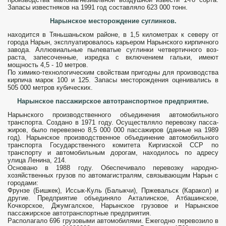
Запасы известняков на 1991 год составляло 623 000 тонн.
Нарынское месторождение суглинков.
находится в Тяньшаньском районе, в 1,5 километрах к северу от
города Нарын, эксплуатировалось карьером Нарынского кирпичного
завода. Аллювиальные пыле­ватые суглинки четвертичного воз­
раста, запесоченные, изредка с вклю­чением гальки, имеют
мощность 4,5 - 10 метров.
По химико-технологическим свойствам пригодны для производства
кирпича марок 100 и 125. Запасы месторождения оценивались в
505 000 метров кубических.
Нарынское пассажирское автотранспортное предприятие.
Нарынского производственного объединения авто­мобильного
транспорта. Создано в 1971 году. Осуществляло перевозку пасса­
жиров, было перевезено 8,5 000 000 пассажиров (данные на 1989
год). Нарынское производственное объединение автомобильного
транспорта Государственного комитета Киргизской ССР по
транспорту и автомобильным дорогам, находилось по адресу
улица Ленина, 214.
Основано в 1988 году. Обеспе­чивало перевозку народно-
хозяйственных грузов по автомагистралям, связывающим На­рын с
городами:
Фрунзе (Бишкек), Иссык-Куль (Балыкчи), Пржевальск (Каракол) и
другие. Предприятие объединяло Акталинское, Атбашинское,
Кочкорское, Джумгалское, Нарынское грузовое и Нарынское
пассажирское автотранспортные предприятия.
Располагало 696 грузовыми автомо­билями. Ежегодно перевозило в