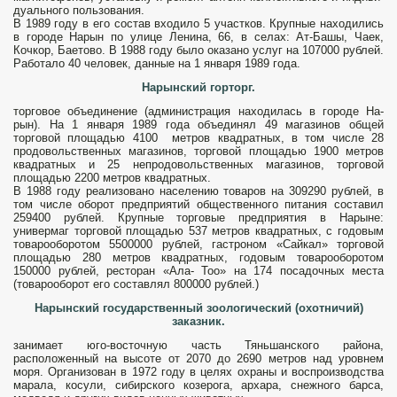
дуального пользования.
В 1989 году в его состав входило 5 участков. Крупные находились
в городе Нарын по улице Ленина, 66, в селах: Ат-Башы, Чаек,
Кочкор, Баетово. В 1988 году было оказано услуг на 107000 рублей.
Работало 40 человек, данные на 1 января 1989 года.
Нарынский горторг.
торговое объединение (администрация находилась в городе На­
рын). На 1 января 1989 года объединял 49 мага­зинов общей
торговой площадью 4100 метров квадратных, в том числе 28
продовольственных магазинов, торго­вой площадью 1900 метров
квадратных и 25 непродовольственных магазинов, торговой
площадью 2200 метров квадратных.
В 1988 году реализовано населению товаров на 309290 рублей, в
том числе оборот пред­приятий общественного питания составил
259400 рублей. Крупные торговые пред­приятия в Нарыне:
универмаг торго­вой площадью 537 метров квадратных, с годовым
товарооборо­том 5500000 рублей, гастроном «Сайкал» торговой
площадью 280 метров квадратных, годовым товарообо­ротом
150000 рублей, ресторан «Ала- Тоо» на 174 посадочных места
(товаро­оборот его составлял 800000 рублей.)
Нарынский государственный зоологический (охотничий)
заказник.
занимает юго-восточную часть Тяньшанского района,
расположенный на высоте от 2070 до 2690 метров над уровнем
моря. Организован в 1972 году в целях охраны и воспроизводства
ма­рала, косули, сибирского козерога, архара, снежного барса,