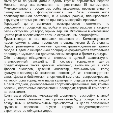
Вытянутый по узкой долине вдоль крутых обрывистых берегов
Нарына город застраивается на протяжении 15 километров.
Функционально в городе застройке выделены: промышленная и
складская зона, формирующаяся на базе сложившейся
производственной застройки, и 3 жилых района, планировочная
струк­тура которых решена по принципу микро­районирования.
Городской центр занимает геометрическое положение по
отношению к городской застройке и визуально раскрыт в сторону
реки и окружающих город горных вершин. Включение в компо­зицию
центра реки обеспечивает связь с окружающим ландшафтом.
Примы­кающие с юга прилавки озеленяются. Композиционным
ядром служит глав­ная городская площадь имени В. И. Ленина.
Здесь размещены основные административно-деловые здания
города. Рядом с центральной площа­дью формируется театральная
площадь с музыкально-драматическим театром и Домом куль­туры.
Обе площади объединяются скве­ром в единый архитектурно-
планиро­вочный ансамбль. В составе городского центра
предусмотрены также детский ком­плекс, включающий в себя
Дворец пио­неров, детский кинотеатр, музыкальную школу;
культурно-зрелищный комплекс, со­стоящий из киноконцертного
зала, Цирка и библиотеки, спортивный комплекс, запроектированы
на территории городского парка культуры и отдыха и включающий
в себя стадион, универсальный спортивно-зрелищный зал, крытый
бассейн, спортивные сооруже­ния и площадки; торговый комплекс с
автовокзалом.
Комплексы обществ, учреждений формируют застройку главной
улицы Ленина. Внешние тран­спортные связи будут осуществляться
воздушным и автомобильным тран­спортом. В целях сокращения
грузовых перевозок внутри города предусматри­вается
строительство обходных дорог.