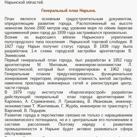
Нарынской об­ластей.
Генеральный план Нарына.
План являлся основным градостроительным документом,
определяю­щим развитие города. Расположенный на высоте
немногим более 2000 метров над уровнем моря по обеим берегам
одноименной реки город до 1939 года застраивался произвольно.
Возник из выросшего вблизи Нарынского укреп­ления
полугородского типа поселения - На­рынской торговой слободки. В
1927 году Нарын получил статус города. В 1939 году была
разработана 1-я схема городской за­стройки архитектором В.
Змиевским.
Первый генеральный план города, был разработан в 1952 году
архитектором М. Миловым, инженером-экономистом Л.
Хворостинской, который был откорректиро­ван в 1962 году.
Генеральным планом предусматри­валось функциональное
зонирование территории, определена этажность жи­лой застройки,
намечена прокладка инженерных сетей и реконструкция центр,
части города.
В 1979 году институтом «Киргизгипрострой» разработан
действующий генеральный план города архитекторами Н.
Карпенко, А. Стрижаченко, Л. Гришковец, В. Ивановым, инженер-
экономистами Т. Жантиевым, Г. Журба, инженером по транспорту Г.
Варгиной, В. Подыряк.
Развитие города в перспективе связано не только с наращиванием
экономического потенциала, но и с центральным его положением в
системе расселения. Поэтому наряду с развитием
промышленности в Нарыне будет активно развиваться сфера
обслуживания.