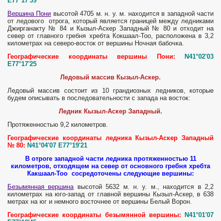
E77°17'39
Вершина Пони
высотой 4705 м. н. у. м. находится в западной части
от ледового отрога, который является границей между ледниками
Джирганакту № 84 и Кызыл-Аскер Западный № 80 и отходит на
север от главного гребня хребта Кокшаал-Тоо, расположена в 3,2
километрах на северо-восток от вершины Ночная бабочка.
Географические координаты вершины Пони:
N41°02'03
E77°17'25
Ледовый массив Кызыл-Аскер.
Ледовый массив состоит из 10 грандиозных ледников, которые
будем описывать в последовательности с запада на восток:
Ледник Кызыл-Аскер Западный.
Протяженностью 9,2 километров.
Географические координаты ледника Кызыл-Аскер Западный
№ 80:
N41°04'07 E77°19'21
В отроге западной части ледника протяженностью 11
километров, отходящем на север от основного гребня хребта
Какшаал-Тоо сосредоточены следующие вершины:
Безымянная вершина
высотой 5632 м. н. у. м., находится в 2,2
километрах на юго-запад от главной вершины Кызыл-Аскер, в 638
метрах на юг и немного восточнее от вершины Белый Ворон.
Географические координаты безымянной вершины:
N41°01'07