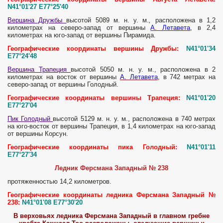
N41°01'27 E77°25'40
Вершина Дружбы
высотой 5089 м. н. у. м.
,
расположена в 1,2
километрах на северо-запад от вершины
А. Летавета
, в 2,4
километрах на юго-запад от вершины Пирамида.
Географические координаты вершины Дружбы:
N41°01'34
E77°24'48
Вершина Трапеция
высотой 5050 м. н. у. м., расположена в 2
километрах на восток от вершины
А. Летавета
, в 742 метрах на
северо-запад от вершины Голодный.
Географические координаты вершины Трапеция:
N41°01'20
E77°27'04
Пик Голодный
высотой 5129 м. н. у. м., расположена в 740 метрах
на юго-восток от вершины Трапеция, в 1,4 километрах на юго-запад
от вершины Корсун.
Географические координаты пика Голодный:
N41°01'11
E77°27'34
Ледник Ферсмана Западный № 238
протяженностью 14,2 километров.
Географические координаты ледника Ферсмана Западный №
238:
N41°01'08 E77°30'20
В верховьях ледника Ферсмана Западный в главном гребне