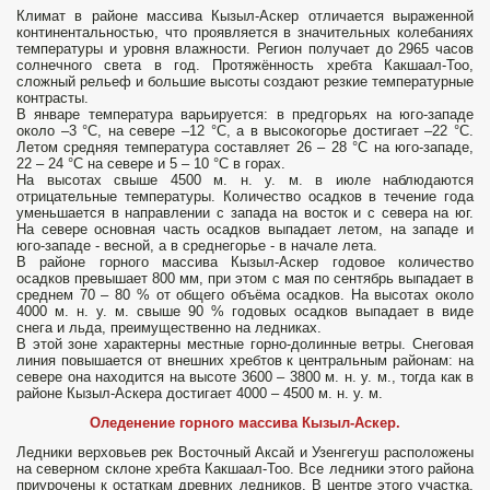
Климат в районе массива Кызыл-Аскер
отличается выраженной
континентальностью, что проявляется в значительных колебаниях
температуры и уровня влажности. Регион получает до 2965 часов
солнечного света в год. Протяжённость хребта Какшаал-Тоо,
сложный рельеф и большие высоты создают резкие температурные
контрасты.
В январе температура варьируется: в предгорьях на юго-западе
около –3 °C, на севере –12 °C, а в высокогорье достигает –22 °C.
Летом средняя температура составляет 26 – 28 °C на юго-западе,
22 – 24 °C на севере и 5 – 10 °C в горах.
На высотах свыше 4500 м. н. у. м. в июле наблюдаются
отрицательные температуры. Количество осадков в течение года
уменьшается в направлении с запада на восток и с севера на юг.
На севере основная часть осадков выпадает летом, на западе и
юго-западе - весной, а в среднегорье - в начале лета.
В районе горного массива Кызыл-Аскер годовое количество
осадков превышает 800 мм, при этом с мая по сентябрь выпадает в
среднем 70 – 80 % от общего объёма осадков. На высотах около
4000 м. н. у. м. свыше 90 % годовых осадков выпадает в виде
снега и льда, преимущественно на ледниках.
В этой зоне характерны местные горно-долинные ветры. Снеговая
линия повышается от внешних хребтов к центральным районам: на
севере она находится на высоте 3600 – 3800 м. н. у. м., тогда как в
районе Кызыл-Аскера достигает 4000 – 4500 м. н. у. м.
Оледенение горного массива Кызыл-Аскер.
Ледники верховьев рек Восточный Аксай и Узенгегуш расположены
на северном склоне хребта Какшаал-Тоо. Все ледники этого района
приурочены к остаткам древних ледников. В центре этого участка,