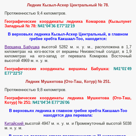
Ледник Кызыл-Аскер Центральный № 78.
Протяженностью 9,4 километров.
Географические координаты ледника Комарова (Кызылунет
Западный № 78:
N41°04'36 E77°22'19
В верховьях ледника Кызыл-Аскер Центральный, в главном
гребне хребта Какшаал-Тоо, находится:
Вершина Бабушка
высотой 5282 м. н. у. м., расположена в 1,7
километрах на юго-восток от вершины Неизвестный солдат, в 1,9
километрах на юго-запад от перевала Комарова Восточный
высотой 4969 м. н. у. м.
Географические координаты вершины Бабушка:
N41°01'49
E77°22'57
Ледник Мушкетова (Ото-Таш, Котур) № 251.
Протяженностью 9,8 километров.
Географические координаты ледника Мушкетова (Ото-Таш,
Котур) № 251:
N41°04'34 E77°26'06
В верховьях ледника в главном гребне хребта Какшаал-Тоо
находятся два перевала:
Китайский
высотой 4947 м. н. у. м. и Промежуточный высотой 5038
м. н. у. м.