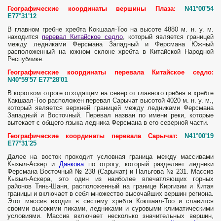
Географические координаты вершины Плаза:
N41°00'54
E77°31'12
В главном гребне хребта Кокшаал-Тоо на высоте 4880 м. н. у. м.
находится
перевал Китайское седло
, который является границей
между ледниками Ферсмана Западный и Ферсмана Южный
расположенный на южном склоне хребта в Китайской Народной
Республике.
Географические координаты перевала Китайское седло:
N40°59'57 E77°28'01
В коротком отроге отходящем на север от главного гребня в хребте
Какшаал-Тоо расположен перевал Сарычат высотой 4020 м. н. у. м.,
который является верхней границей между ледниками Ферсмана
Западный и Восточный. Перевал назван по имени реки, которые
вытекает с общего языка ледника Ферсмана в его северной части.
Географические координаты перевала Сарычат:
N41°00'19
E77°31'25
Далее на восток проходит условная граница между массивами
Кызыл-Аскер и
Данкова
по отрогу, который разделяет ледники
Ферсмана Восточный № 238 (Сарычат) и Пальгова № 231. Массив
Кызыл-Аскера, это один из наиболее впечатляющих горных
районов Тянь-Шаня, расположенный на границе Киргизии и Китая
границы и включает в себя множество высочайших вершин региона.
Этот массив входит в систему хребта Кокшаал-Тоо и славится
своими высокими пиками, ледниками и суровыми климатическими
условиями. Массив включает несколько значительных вершин,