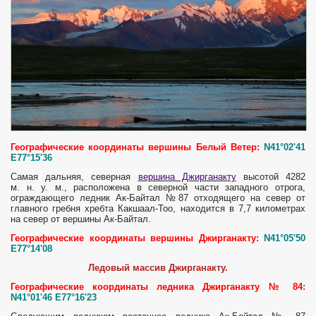
Географические координаты вершины Белый Ветер:
N41°02'41
E77°15'36
Самая дальняя, северная
вершина Джирганакту
высотой 4282
м. н. у. м., расположена в северной части западного отрога,
ограждающего ледник Ак-Байтал №87 отходящего на север от
главного гребня хребта Какшаал-Тоо, находится в 7,7 километрах
на север от вершины Ак-Байтал.
Географические координаты вершины Джирганакту:
N41°05'50
E77°14'08
Ледовый массив Джирганакту.
Географические координаты ледника Джирганакту № 84:
N41°01'46 E77°16'23