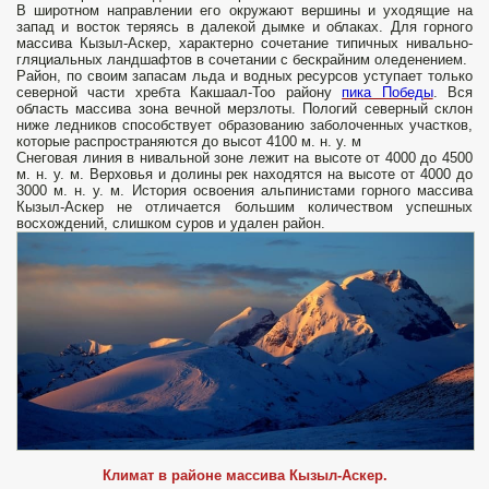
В широтном направлении его окружают вершины и уходящие на
запад и восток теряясь в далекой дымке и облаках. Для горного
массива Кызыл-Аскер, характерно сочетание типичных нивально-
гляциальных ландшафтов в сочетании с бескрайним оледенением.
Район, по своим запасам льда и водных ресурсов уступает только
северной части хребта Какшаал-Тоо району
пика Победы
. Вся
область массива зона вечной мерзлоты. Пологий северный склон
ниже ледников способствует образованию заболоченных участков,
которые распространяются до высот 4100 м. н. у. м
Снеговая линия в нивальной зоне лежит на высоте от 4000 до 4500
м. н. у. м. Верховья и долины рек находятся на высоте от 4000 до
3000 м. н. у. м. История освоения альпинистами горного массива
Кызыл-Аскер не отличается большим количеством успешных
восхождений, слишком суров и удален район.
Климат в районе массива Кызыл-Аскер.