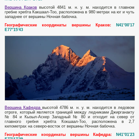
Вершина Краков
высотой 4841 м. н. у. м. находится в главном
гребне хребта Какшаал-Тоо, расположена в 980 метрах на юг и чуть
западнее от вершины Ночная бабочка.
Географические координаты вершины Краков:
N41°00'17
E77°15'43
Вершина Кафедра
высотой 4786 м. н. у. м. находится в ледовом
отроге, который является границей между ледниками Джирганакту
№ 84 и Кызыл-Аскер Западный № 80 и отходит на север от
главного гребня хребта Кокшаал-Тоо, расположена в 2,7
километрах на северо-восток от вершины Ночная бабочка.
Географические координаты вершины Кафедра:
N41°01'23