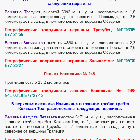
следующие вершины:
Вершина Трезубец
высотой 5093 м. н. у. м.,
расположена в 1,8
километрах на северо-запад от вершины Пирамида, в 2,6
километрах на запад и немного южнее от вершины Обзорная.
Географические координаты вершины Трезубец:
N41°03'05
E77°24'56
Вершина Значкистов
высотой 4668 м. н. у. м.
,
расположена в 2,3
километрах на запад и немного севернее от вершины Первая, в 2,6
километрах на запад и немного южнее от вершины Обзорная.
Географические координаты вершины Значкистов:
N41°05'30
E77°25'27
Ледник Наливкина № 248.
Протяженностью 13,2 километров.
Географические координаты ледника Наливкина № 248:
N41°03'10 E77°27'45
В верховьях ледника Наливкина в главном гребне хребта
Кокшаал-Тоо, расположены следующие вершины:
Вершина
Августа Летавета
высотой 5471 м. н. у. м.
,
расположена в
главном гребне хребта Кокшаал-Тоо, в 1,2 километрах на юго-
восток от вершины Дружба, в 2 километрах на запад и чуть
севернее от вершины Трапеция.
Географические координаты вершины Августа Летавета: