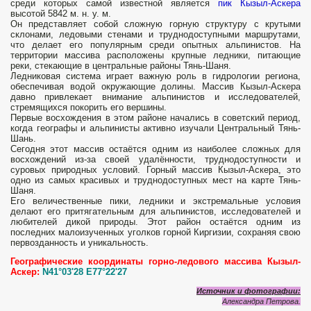
среди которых самой известной является
пик Кызыл-Аскера
высотой 5842 м. н. у. м.
Он представляет собой сложную горную структуру с крутыми
склонами, ледовыми стенами и труднодоступными маршрутами,
что делает его популярным среди опытных альпинистов. На
территории массива расположены крупные ледники, питающие
реки, стекающие в центральные районы Тянь-Шаня.
Ледниковая система играет важную роль в гидрологии региона,
обеспечивая водой окружающие долины. Массив Кызыл-Аскера
давно привлекает внимание альпинистов и исследователей,
стремящихся покорить его вершины.
Первые восхождения в этом районе начались в советский период,
когда географы и альпинисты активно изучали Центральный Тянь-
Шань.
Сегодня этот массив остаётся одним из наиболее сложных для
восхождений из-за своей удалённости, труднодоступности и
суровых природных условий. Горный массив Кызыл-Аскера, это
одно из самых красивых и труднодоступных мест на карте Тянь-
Шаня.
Его величественные пики, ледники и экстремальные условия
делают его притягательным для альпинистов, исследователей и
любителей дикой природы. Этот район остаётся одним из
последних малоизученных уголков горной Киргизии, сохраняя свою
первозданность и уникальность.
Географические координаты горно-ледового массива Кызыл-
Аскер:
N41°03'28 E77°22'27
Источник и фотографии:
Александра Петрова.