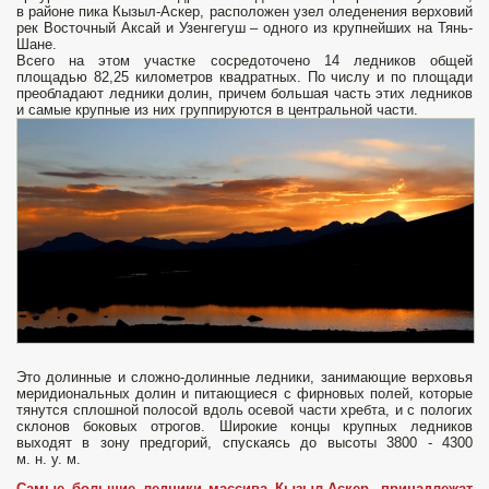
в районе пика Кызыл-Аскер, расположен узел оледенения верховий
рек Восточный Аксай и Узенгегуш – одного из крупнейших на Тянь-
Шане.
Всего на этом участке сосредоточено 14 ледников общей
площадью 82,25 километров квадратных. По числу и по площади
преобладают ледники долин, причем большая часть этих ледников
и самые крупные из них группируются в центральной части.
Это долинные и сложно-долинные ледники, занимающие верховья
меридиональных долин и питающиеся с фирновых полей, которые
тянутся сплошной полосой вдоль осевой части хребта, и с пологих
склонов боковых отрогов. Широкие концы крупных ледников
выходят в зону предгорий, спускаясь до высоты 3800 - 4300
м. н. у. м.
Самые большие ледники массива Кызыл-Аскер,
принадлежат