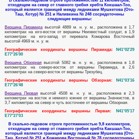
В скально-ледовом отроге протяженностью 11 километров,
отходящем на север от главного гребня хребта Кокшаал-Тоо,
который является границей между ледниками Мушкетова (Ото-
Таш, Котур) № 251 и Наливкина № 248 сосредоточены
следующие вершины:
Вершина Пирамида
высотой 4889 м. н. у. м., расположена в 1,7
километрах на юго-восток от вершины Неизвестный солдат, в 1,9
километрах на юго-запад от перевала Комарова Восточный
высотой 4969 м. н. у. м.
Географические координаты вершины Пирамида:
N41°02'29
E77°26'00
Вершина Обзорная
высотой 5082 м. н. у. м.
,
расположена в 1,8
километрах на северо-восток от вершины Пирамида, в 2,6
километрах на северо-восток от вершины Трезубец.
Географические координаты вершины Обзорная:
N41°03'16
E77°26'48
Вершина Первая
высотой 4508 м. н. у. м., расположена в 2,3
километрах на восток и немного южнее от вершины Значкистов, в
3,7 километрах на север и чуть восточнее от вершины Обзорная.
Географические координаты вершины Первая:
N41°05'17
E77°27'03
В скально-ледовом отроге протяженностью 9,8 километров,
отходящем на север от главного гребня хребта Какшаал-Тоо,
который является границей между ледниками Мушкетова (Ото-
Таш, Котур) № 251 и Комарова Восточный № 78 сосредоточены