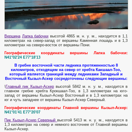
Вершина
Лапка бабочки
высотой 4865 м. н. у. м., находится в 1,1
километрах на север-запад от вершины Каменная лошадь и в 1,3
километрах на северо-восток от вершины Пони.
Географические координаты вершины Лапка бабочки:
N41°02'24 E77°18'13
В гребне восточной части ледника протяженностью 8
километров, отходящем на север от хребта Какшаал-Тоо,
который является границей между ледниками Западный и
Восточный Кызыл-Аскер сосредоточены следующие вершины:
\
Главный пик Кызыл-Аскер
высотой 5842 м. н. у. м., находится в
главном гребне хребта Крокшаал-Тоо, в 1,3 километрах на юго-
запад от вершины Кызыл-Аскер Восточный и в 1,3 километрах на
юг и чуть западнее от вершины Кызыл-Аскер Северный.
Географические координаты Главной вершины Кызыл-Аскер:
N41°01'41 E77°20'07
Пик Кызыл-Аскер Северный
высотой 5413 м. н. у. м., находится в
1,3 километрах на север и немного восточнее от Главной вершины
Кызыл-Аскер.