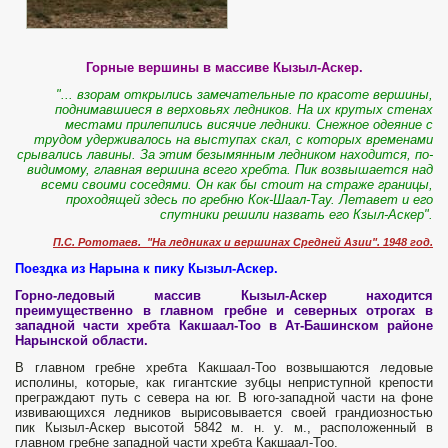
Горные вершины в массиве Кызыл-Аскер.
"... взорам открылись замечательные по красоте вершины,
поднимавшиеся в верховьях ледников. На их крутых стенах
местами прилепились висячие ледники. Снежное одеяние с
трудом удерживалось на выступах скал, с которых временами
срывались лавины. За этим безымянным ледником находится, по-
видимому, главная вершина всего хребта. Пик возвышается над
всеми своими соседями. Он как бы стоит на страже границы,
проходящей здесь по гребню Кок-Шаал-Тау. Летавет и его
спутники решили назвать его Кзыл-Аскер".
П.С. Рототаев. "На ледниках и вершинах Средней Азии". 1948 год.
Поездка из Нарына к пику Кызыл-Аскер.
Горно-ледовый массив Кызыл-Аскер находится
преимущественно в главном гребне и северных отрогах в
западной части хребта Какшаал-Тоо в Ат-Башинском районе
Нарынской области.
В главном гребне хребта Какшаал-Тоо возвышаются ледовые
исполины, которые, как гигантские зубцы неприступной крепости
преграждают путь с севера на юг. В юго-западной части на фоне
извивающихся ледников вырисовывается своей грандиозностью
пик Кызыл-Аскер высотой 5842 м. н. у. м., расположенный в
главном гребне западной части хребта Какшаал-Тоо.