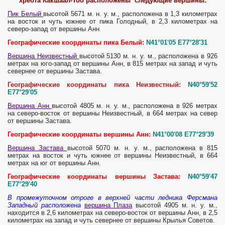
хребта Какшаал-Тоо расположены следующие вершины:
Пик Белый
высотой 5671 м. н. у. м., расположена в 1,3 километрах
на восток и чуть южнее от пика Голодный, в 2,3 километрах на
северо-запад от вершины Анн
Географические координаты пика Белый:
N41°01'05 E77°28'31
Вершина Неизвестный
высотой 5130 м. н. у. м., расположена в 926
метрах на юго-запад от вершины Анн, в 815 метрах на запад и чуть
севернее от вершины Застава.
Географические координаты пика Неизвестный:
N40°59'52
E77°29'05
Вершина Анн
высотой 4805 м. н. у. м.
,
расположена в 926 метрах
на северо-восток от вершины Неизвестный, в 664 метрах на север
от вершины Застава.
Географические координаты вершины Анн:
N41°00'08 E77°29'39
Вершина Застава
высотой 5070 м. н. у. м., расположена в 815
метрах на восток и чуть южнее от вершины Неизвестный, в 664
метрах на юг от вершины Анн.
Географические координаты вершины Застава:
N40°59'47
E77°29'40
В промежуточном отроге в верхней части ледника Ферсмана
Западный расположена
вершина Плаза
высотой 4905 м. н. у. м.,
находится в 2,6 километрах на северо-восток от вершины Анн, в 2,5
километрах на запад и чуть севернее от вершины Крылья Советов.