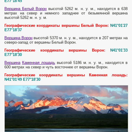
E77°18'45
Вершина Белый Ворон
высотой 5262 м. н. у. м., находится в 638
метрах на север и немного западнее от безымянной вершина
высотой 5262 м. н. у. м.
Географические координаты вершины Белый Ворон:
N41°01'27
E77°18'37
Вершина Ворон
высотой 5370 м. н. у. м., находится в 207 метрах на
северо-запад от вершины Белый Ворон.
Географические координаты вершины Ворон:
N41°01'33
E77°18'30
Вершина
Каменная лошадь
высотой 5186 м. н. у. м., находится в
600 метрах на север и чуть восточнее от вершины Ворон.
Географические координаты вершины Каменная лошадь:
N41°01'49 E77°18'30