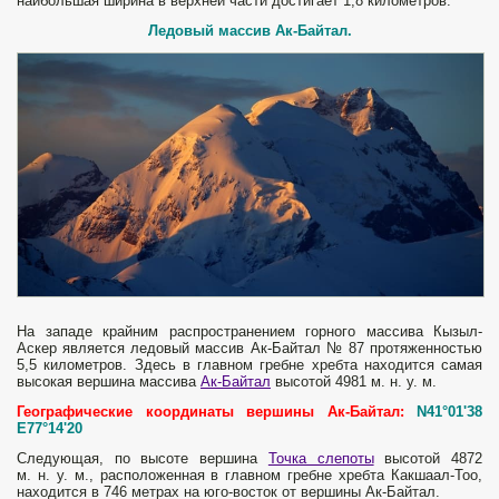
наибольшая ширина в верхней части достигает 1,8 километров.
Ледовый массив Ак-Байтал.
На западе крайним распространением горного массива Кызыл-
Аскер является ледовый массив Ак-Байтал № 87 протяженностью
5,5 километров. Здесь в главном гребне хребта находится самая
высокая вершина массива
Ак-Байтал
высотой 4981 м. н. у. м.
Географические координаты вершины Ак-Байтал:
N41°01'38
E77°14'20
Следующая, по высоте вершина
Точка слепоты
высотой 4872
м. н. у. м., расположенная в главном гребне хребта Какшаал-Тоо,
находится в 746 метрах на юго-восток от вершины Ак-Байтал.