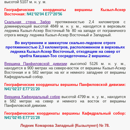
высотой 5107 м. н. у. м.
Географические координаты вершины Кызыл-Аскер
Восточная:
N41°02'04 E77°20'56
Скальная стена Забор
протяженностью 2,4 километров с
доминирующей высотой 4849 м. н. у. м., находится в верховьях
ледника Кызыл-Аскер Восточный № 80 на западе от пограничного
отрога между ледника Кызыл-Аскер Восточный и Западный.
Во внутреннем и замкнутом скально-ледовом отроге
протяженностью 2,3 километров, расположенном в верховьях
ледника Кызыл-Аскер Восточный, отходящем на север от
хребта Какшаал-Тоо сосредоточены 2 вершины:
Вершина Панфиловской дивизии
высотой
5126 м. н. у. м.,
находится в 900 метрах на северо-восток от вершины Кызыл-Аскер
Восточная и в 582 метрах на юг и немного западнее от вершины
Кафедральный собор.
Географические координаты вершины Панфиловской дивизии:
N41°02'27 E77°21'20
Вершина Кафедральный собор
высотой 4799 м. н. у. м., находится
в 582 метрах на север и немного на восток от вершины
Панфиловской дивизии.
Географические координаты вершины Кафедральный собор:
N41°02'45 E77°21'28
Ледник Комарова Западный (Кызылунет) № 78.