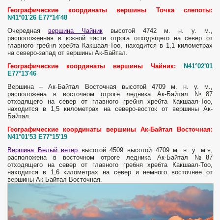
Географические координаты вершины Точка слепоты:
N41°01'26 E77°14'48
Очередная
вершина Чайник
высотой 4742 м. н. у. м.,
расположенная в южной части отрога отходящего на север от
главного гребня хребта Какшаал-Тоо, находится в 1,1 километрах
на северо-запад от вершины Ак-Байтал.
Географические координаты вершины Чайник:
N41°02'01
E77°13'46
Вершина – Ак-Байтал Восточная высотой 4709 м. н. у. м.,
расположена в восточном отроге ледника Ак-Байтал №87
отходящего на север от главного гребня хребта Какшаал-Тоо,
находится в 1,5 километрах на северо-восток от вершины Ак-
Байтал.
Географические координаты вершины Ак-Байтал Восточная:
N41°01'53 E77°15'19
Вершина Белый ветер
высотой 4509 высотой 4709 м. н. у. м.я,
расположена в восточном отроге ледника Ак-Байтал №87
отходящего на север от главного гребня хребта Какшаал-Тоо,
находится в 1,6 километрах на север и немного восточнее от
вершины Ак-Байтал Восточная.