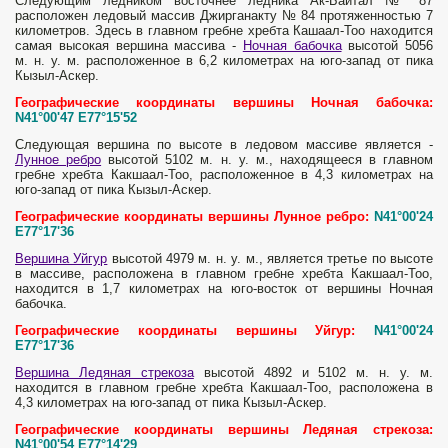
Следующим ледником восточнее ледника Ак-Байтал № 87
расположен ледовый массив Джирганакту № 84 протяженностью 7
километров. Здесь в главном гребне хребта Кашаал-Тоо находится
самая высокая вершина массива -
Ночная бабочка
высотой 5056
м. н. у. м. расположенное в 6,2 километрах на юго-запад от пика
Кызыл-Аскер.
Географические координаты вершины Ночная бабочка:
N41°00'47 E77°15'52
Следующая вершина по высоте в ледовом массиве является -
Лунное ребро
высотой 5102 м. н. у. м., находящееся в главном
гребне хребта Какшаал-Тоо, расположенное в 4,3 километрах на
юго-запад от пика Кызыл-Аскер.
Географические координаты вершины Лунное ребро:
N41°00'24
E77°17'36
Вершина Уйгур
высотой 4979 м. н. у. м., является третье по высоте
в массиве, расположена в главном гребне хребта Какшаал-Тоо,
находится в 1,7 километрах на юго-восток от вершины Ночная
бабочка.
Географические координаты вершины Уйгур:
N41°00'24
E77°17'36
Вершина Ледяная стрекоза
высотой 4892 и 5102 м. н. у. м.
находится в главном гребне хребта Какшаал-Тоо, расположена в
4,3 километрах на юго-запад от пика Кызыл-Аскер.
Географические координаты вершины Ледяная стрекоза:
N41°00'54 E77°14'29