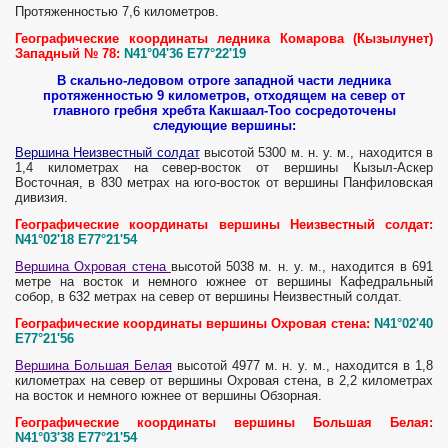
Протяженностью 7,6 километров.
Географические координаты ледника Комарова (Кызылунет)
Западный № 78:
N41°04'36 E77°22'19
В скально-ледовом отроге западной части ледника
протяженностью 9 километров, отходящем на север от
главного гребня хребта Какшаал-Тоо сосредоточены
следующие вершины:
Вершина Неизвестный солдат
высотой 5300 м. н. у. м., находится в
1,4 километрах на север-восток от вершины Кызыл-Аскер
Восточная, в 830 метрах на юго-восток от вершины Панфиловская
дивизия.
Географические координаты вершины Неизвестный солдат:
N41°02'18 E77°21'54
Вершина Охровая стена
высотой 5038 м. н. у. м., находится в 691
метре на восток и немного южнее от вершины Кафедральный
собор, в 632 метрах на север от вершины Неизвестный солдат.
Географические координаты вершины Охровая стена:
N41°02'40
E77°21'56
Вершина Большая Белая
высотой 4977 м. н. у. м., находится в 1,8
километрах на север от вершины Охровая стена, в 2,2 километрах
на восток и немного южнее от вершины Обзорная.
Географические координаты вершины Большая Белая:
N41°03'38 E77°21'54