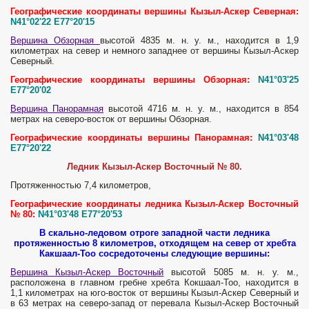
Географические координаты вершины Кызыл-Аскер Северная:
N41°02'22 E77°20'15
Вершина Обзорная
высотой 4835 м. н. у. м., находится в 1,9
километрах на север и немного западнее от вершины Кызыл-Аскер
Северный.
Географические координаты вершины Обзорная:
N41°03'25
E77°20'02
Вершина Панорамная
высотой 4716 м. н. у. м., находится в 854
метрах на северо-восток от вершины Обзорная.
Географические координаты вершины Панорамная:
N41°03'48
E77°20'22
Ледник Кызыл-Аскер Восточный № 80.
Протяженностью 7,4 километров,
Географические координаты ледника Кызыл-Аскер Восточный
№ 80:
N41°03'48 E77°20'53
В скально-ледовом отроге западной части ледника
протяженностью 8 километров, отходящем на север от хребта
Какшаал-Тоо сосредоточены следующие вершины:
Вершина Кызыл-Аскер Восточный
высотой 5085 м. н. у. м.,
расположена в главном гребне хребта Кокшаал-Тоо, находится в
1,1 километрах на юго-восток от вершины Кызыл-Аскер Северный и
в 63 метрах на северо-запад от перевала Кызыл-Аскер Восточный