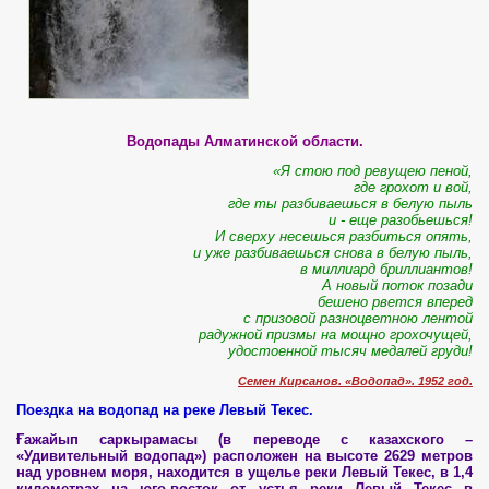
Водопады Алматинской области.
«Я стою под ревущею пеной,
где грохот и вой,
где ты разбиваешься в белую пыль
и - еще разобьешься!
И сверху несешься разбиться опять,
и уже разбиваешься снова в белую пыль,
в миллиард бриллиантов!
А новый поток позади
бешено рвется вперед
с призовой разноцветною лентой
радужной призмы на мощно грохочущей,
удостоенной тысяч медалей груди!
Семен Кирсанов. «Водопад». 1952 год.
Поездка на водопад на реке Левый Текес.
Ғажайып саркырамасы (в переводе с казахского –
«Удивительный водопад») расположен на высоте 2629 метров
над уровнем моря, находится в ущелье реки Левый Текес, в 1,4
километрах на юго-восток от устья реки Левый Текес в