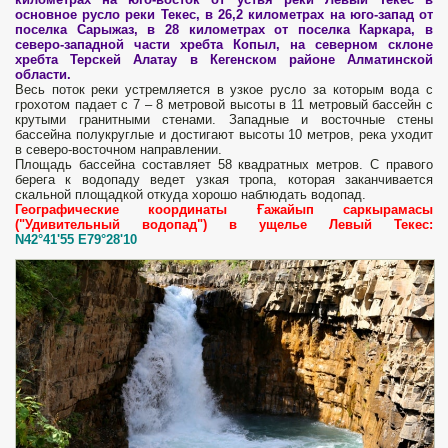
основное русло реки Текес, в 26,2 километрах на юго-запад от
поселка Сарыжаз, в 28 километрах от поселка Каркара, в
северо-западной части хребта Копыл, на северном склоне
хребта Терскей Алатау в Кегенском районе Алматинской
области.
Весь поток реки устремляется в узкое русло за которым вода с
грохотом падает с 7 – 8 метровой высоты в 11 метровый бассейн с
крутыми гранитными стенами. Западные и восточные стены
бассейна полукруглые и достигают высоты 10 метров, река уходит
в северо-восточном направлении.
Площадь бассейна составляет 58 квадратных метров. С правого
берега к водопаду ведет узкая тропа, которая заканчивается
скальной площадкой откуда хорошо наблюдать водопад.
Географические координаты Ғажайып саркырамасы
("Удивительный водопад") в ущелье Левый Текес:
N42°41'55 E79°28'10