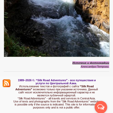
Источник и фотографии
Александра Петрова.
1989–2026 ©.
“Silk Road Adventures” - вс
е путешествия и
услуги по Центральной Азии.
Использование текстов и фотографий с сайта
“Silk Road
Adventures”
возможно только при указании источника. Данный
сайт носит исключительно информационный характер и не
является публичной офертой.
“Silk Road Adventures” - all travels and services in Central Asia.
Use of texts and photographs from the “Silk Road Adventures” website
is possible only if the source is indicated. This site is for informational
purposes only and is not a public offer.