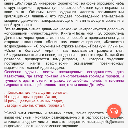
книге 1967 года 25 интересен фронтиспис: на фоне огромного неба
с круглящи­мися грудами туч по ветреной степи едет верхом на
коне акын. Объемы масс художник «лепит» размашистыми
круглящимися линиями, что придает произ­ведению впечатление
мощного движения, завораживающего и втягивающего зрителя в
свой круговорот.
Эта темпераментная динамика несколько нейтрали­зуется довольно
«спокойными» иллюстрациями. Книга «Песнь моя» 26 оформ­лена
Дячкиным через десять лет после первой и предназначена для
старших школьников. «Ленин нам счастье принес», «Казахстан
возрожденный», «С оружием на страже мира», «Правнуки Ильича»,
«Окно в большой мир» - так называются разделы книг,
объединившие стихи и песни, созданные в разные годы. Каждый из
разделов предваряется шмуцтитулом, в котором ху­дожник
постарался найти графический эквивалент поэтическому
выражению главной идеи раздела.
Особенно удачны листы, посвященные сегодняшнему дню
Казахстана, где автор показал и многоэтажные громады городов, и
тучные отары в степи, и раздолье хлебных полей, и плотины
гидроэлектростанций, словом, все, о чем писал Джамбул:
...Колхозы, где нива шумит золотая,
И гордые горы родного Алтая,
И розы, цветущие в наших садах,
Заводы и шахты, стада, города 27.
Живой ритм светлых и темных пятен, ясная простота символов,
выразитель­ный «монтаж» разновременных и распространственных
эпизодов в одном листе - все это придает иллюстрациям Дячкина
выразительность и современ­ное звучание.