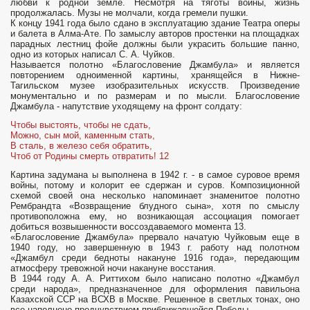
любви к родной земле. Несмотря на тяготы войны, жизнь
продолжалась. Музы не молчали, когда гремели пушки.
К концу 1941 года было сдано в эксплуатацию здание Театра оперы
и балета в Алма-Ате. По замыслу авторов простенки на площадках
парадных лестниц фойе должны были украсить большие панно,
одно из которых написал С. А. Чуй­ков.
Называется полотно «Благословение Джамбула» и является
повторением одноименной картины, хранящейся в Нижне-
Тагильском музее изобразитель­ных искусств. Произведение
монументально и по размерам и по мысли. Благосло­вение
Джамбула - напутствие уходящему на фронт солдату:
Чтобы выстоять, чтобы не сдать,
Можно, сын мой, каменным стать,
В сталь, в железо себя обратить,
Чтоб от Родины смерть отвратить! 12
Картина задумана ы выполнена в 1942 г. - в самое суровое время
войны, потому и колорит ее сдержан и суров. Композиционной
схемой своей она не­сколько напоминает знаменитое полотно
Рембрандта «Возвращение блудного сына», хотя по смыслу
противоположна ему, но возникающая ассоциация помогает
добиться возвышенности воссоздаваемого момента 13.
«Благословение Джамбула» прервало начатую Чуйковым еще в
1940 году, но завершенную в 1943 г. работу над полотном
«Джамбул среди бедноты накануне 1916 года», передающим
атмосферу тревожной ночи накануне восстания.
В 1944 году А. А. Риттихом было написано полотно «Джамбул
среди народа», предназначенное для оформления павильона
Казахской ССР на ВСХВ в Москве. Решенное в светлых тонах, оно
все наполнено предчувствием при­ближавшейся Победы.