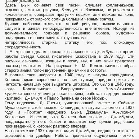
графии Джамбула.
Здесь акын сочиняет свои песни, слушает коллег-акынов,
отдыхает, смотрит рисунки, беседует с близкими, встречается с
колхозниками, совершает прогулки пешком или верхом на коне,
прикрываясь от жаркого солнца большим черным зонтом.
Лучшие наброски отличают легкий рисунок, выразительность
силуэта и живая непосредственность впечатления. Исходя из
документального подхода к решению образа, художник
подчеркивал в своих рисунках грузноватую
неторопливость старика, статику его поз, спокойную
сосредоточенность.
Г. А. Брылов сделал несколько зарисовок с Джамбула во время
работы съезда Союза писателей Казахстана в 1939 году. Эти
рисунки лаконичны, изящны и воздушны, в них акын предстает
поэтом-романтиком. На рисунках Е. М. Колокольникова образ
старого акына полон внутренней динамики и остроты.
Выполнив свои наброски в 1940 году с натуры каран­дашом,
Колокольников «прошелся» по ним тушью, придав яркость и
четкость начавшим уже выцветать штрихам. Это было в 1946 году,
когда Колокольников. Ввернувшись в Алма-Атинское
художественное училище после войны, работал над дипломной
картиной «Джамбул и Павло Тычина на озере Иссык».
Тему подсказал Д. Снегин, участвовавший вместе с Сабитом
Мукановым в этой по­ездке. Очевидно, с натуры выполнен в 1937
году и «Портрет народного акына Джам­була» Абылханом
Кастеевым. Известно, что Кастеев был знаком с Джамбулом,
неоднократно у него бывал и посвятил ему целый ряд своих
произведений, о которых разговор впереди.
На портрете же 1937 года мы видим Джамбула, сидящего в юрте и
играющего на домбре. Работа пронизана ощущением четкого