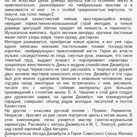
«В ее искус­ных руках домбра звучала как-то особенно мягко и
привлекатель­но, разнообразно по тембральным краскам и в
зависимости от кюя - то с особой грациозностью виртуоза, то
певуче, как голос певца»2.
Раздольный казах­станский пейзаж, простирающийся вокруг,
передает торжественно-возвышен­ный строй мелодии, а тонкое
деревце цветущей яблони придает ей нежность и лиричность.
Музыкальна живопись: будто звучные аккорды, крупные пастоз­ные
мазки лепят узоры ковра, ткани одежд, дастархан.
Мелодия развивается, приобретая новые краски, и вот уже горы
вдали написаны нежными пастель­ными тонами посредством
коротких, «вибрирующих» прикосновений кисти. Герои во власти
музыки, сосредоточены их лица, смуглые руки, знающие, что такое
тяжелый труд, выдают возраст и подчеркивают характеры -
грациоз­ную женственность Дины и мудрое спокойствие Джамбула.
Никто лучше Чер­касского не смог рассказать о творческой дружбе
двух великих мастеров казах­ского искусства. Джамбул в эти годы
был для многих художников близким и знакомым чело­веком: еще
год-два назад некоторые из них встречались с ним, рисовали,
писали его с натуры, собирая материалы для больших
произведений к столетию акына. Б. А. Чекалин к этой дате создал
два дружеских шаржа: на одном Джамбул, как командующий
парадом, совершает объезд рядов молодых писателей и поэтов
Казахстана.
На другом - классики русской поэзии - Пушкин, Лермон­тов,
Некрасов - бросают из рам своих портретов цветы к ногам акына. В
этих композициях легко узнается мастер газетно-журнальной
карикатуры. Рисовала с натуры Джамбула и М. С. Лизогуб, работая
над своей картиной «Два батыра».
Доверительна беседа Джамбула и Героя Советского Союза Малика