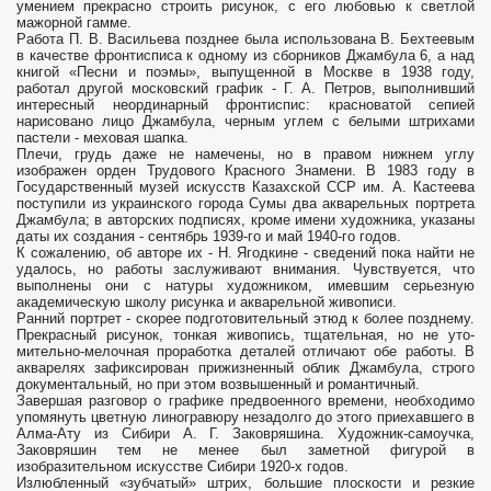
умением прекрасно строить рисунок, с его любовью к светлой
мажорной гамме.
Работа П. В. Васильева позднее была использована В. Бехтеевым
в качестве фронтисписа к одному из сборников Джамбула 6, а над
книгой «Песни и поэмы», выпущенной в Москве в 1938 году,
работал другой московский график - Г. А. Петров, выполнивший
интересный неординарный фронтиспис: красно­ватой сепией
нарисовано лицо Джамбула, черным углем с белыми штрихами
пастели - меховая шапка.
Плечи, грудь даже не намечены, но в правом ниж­нем углу
изображен орден Трудового Красного Знамени. В 1983 году в
Государственный музей искусств Казахской ССР им. А. Кастеева
поступили из украинского города Сумы два акварельных портрета
Джамбула; в авторских подписях, кроме имени художника, указаны
даты их создания - сентябрь 1939-го и май 1940-го годов.
К сожалению, об авторе их - Н. Ягодкине - сведений пока найти не
уда­лось, но работы заслуживают внимания. Чувствуется, что
выполнены они с натуры художником, имевшим серьезную
академическую школу рисунка и акварельной живописи.
Ранний портрет - скорее подготови­тельный этюд к более позднему.
Прекрасный рисунок, тонкая живопись, тщательная, но не уто­
мительно-мелочная проработка де­талей отличают обе работы. В
ак­варелях зафиксирован прижиз­ненный облик Джамбула, строго
до­кументальный, но при этом возвышен­ный и романтичный.
Завершая разговор о графике предвоенного време­ни, необходимо
упомянуть цветную линогравюру незадолго до этого приехавшего в
Алма-Ату из Сибири А. Г. Заковряшина. Художник-самоучка,
Заковряшин тем не менее был замет­ной фигурой в
изобразительном искусстве Сибири 1920-х годов.
Излюбленный «зубчатый» штрих, большие плоскости и резкие