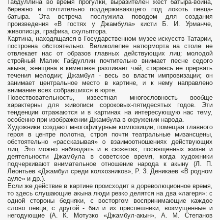
Габдуллина во время прогулки, вы­разителен жест батыра-воина,
бережно и почтительно поддержи­вающего под локоть певца-
батыра. Эта встреча послужила поводом для создания
произведения «В гостях у Джамбула» кисти Б. И. Урманче,
живописца, графика, скульптора.
Картина, находящаяся в Государственном музее искусств Татарии,
построена обстоятельно. Великолепие натюрморта на столе не
отвлекает нас от образов главных действующих лиц: молодой
стройный Малик Габдуллин почтительно внимает песне седого
акына; женщина в кимешеке разливает чай, стараясь не прервать
течения мелодии; Джамбул - весь во власти импровизации; он
занимает центральное место в картине, и к нему направлено
внимание всех собравшихся в юрте.
Повествовательность, известная многословность вообще
характерны для живо­писи сороковых-пятидесятых годов. Эти
тенденции отражаются и в картинах на интересующую нас тему,
особенно при изображении Джамбула в окружении народа.
Художники создают многофигурные композиции, помещая глав­ного
героя в центре полотна, строя почти театральные мизансцены,
обстоятель­но «рассказывая» о взаимоотношениях действующих
лиц. Это можно наблю­дать и в сюжетах, посвященных жизни и
деятельности Джамбула в советское время, когда художники
подчеркивают внимательное отношение народа к акыну (Л. П.
Леонтьев «Джамбул среди колхозников», Р. 3. Деникаев «В род­ном
ауле» и др.).
Если же действие в картине происходит в дореволюцион­ное время,
то здесь слушающие акына люди резко делятся на два «лагеря»: с
одной стороны бедняки, с восторгом воспринимающие каждое
слово певца, с другой - баи и их приспешники, возмущенные и
негодующие (А. К. Мотузко «Джамбул-акын», А. М. Степанов