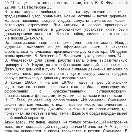
20 21, чаще - сюжетно-орнаментальными, как у В. К. Федяевской
22 или К. Н. Нестерова 23.
В этом случае любопытны попытки художников ввести в
традиционный узор орнамента новые мотивы - ветви деревьев,
колосья пшеницы, фигуры людей, силуэты самолетов, машин,
батальную атрибутику. Эти мотивы и особое красноречие
шрифтовых элементов в декоративном убранстве книги были
данью времени: давала о себе знать война, получившая отражение
и в поэзии Джамбула.
На фронтисписе чаще всего помещался портрет акына. Иногда
художник, выполняя общее оформление книги, в качестве
фронтисписа использовал произведение другого автора. Об одном
таком примере - В. Бехтеев и П. Васильев - уже упоминалось 24.
В. Федяевская для своей работы взяла очень выразительную
гравюру Л. А. Бруни, на которой показан сидящий на фоне ковра
Джамбул с домброй в руках. Четкие сильные движения штихеля по
черному полю рельефно лепят лицо и фигуру акына, придают
особую ритмическую динамику изображению.
В конце 1960-х - начале 1970-х годов в республиканских
издательствах вышло несколько книг в более «развернутом»
оформлении: с художественными суперобложками,
фронтисписами, форзацами, титулами, заставками и концов­ками.
Н. С. Гаев, работая над оформлением «Избранного» Джамбула,
решил его комплексно, отведя главное место выполненным в
ксилографии портрету Джамбула и сюжетному фронтиспису, где
привычная, на первый взгляд, тема «Джамбул среди народа» имеет
свой особый характер.
Акын здесь, это певец народа, не только отражающий настроение
масс, но и призывающий к подвигу во имя Отечества. А. А. Дячкин
дважды обращался в своем творчестве к поэзии Джамбула. В