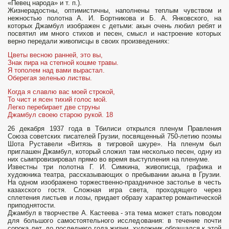
«Певец народа» и т. п.).
Жизнерадостны, оптимистичны, наполнены теплым чувством и
нежностью полотна А. И. Бортникова и Б. А. Янковского, на
которых Джамбул изображен с детьми: акын очень любил ребят и
посвятил им много стихов и песен, смысл и настроение которых
верно передали живописцы в своих произведениях:
Цветы весною ранней, это вы,
Знак пира на степной кошме травы.
Я тополем над вами вырастал.
Оберегая зеленью листвы.
Когда я славлю вас моей строкой,
То чист и ясен тихий голос мой.
Легко перебирает две струны
Джамбул своею старою рукой. 18
26 декабря 1937 года в Тбилиси открылся пленум Правления
Союза советских писателей Грузии, посвященный 750-летию поэмы
Шота Руставели «Витязь в тигровой шкуре». На пленум был
приглашен Джамбул, который сложил там несколько песен, одну из
них сымпровизировал прямо во время выступления на пленуме.
Известны три полотна Г. И. Симкина, живописца, графика и
художника театра, рассказывающих о пребывании акына в Грузии.
На одном изображено торжественно-праздничное застолье в честь
казахского гостя. Сложная игра света, проходящего через
сплетения листьев и лозы, придает образу характер романтической
приподнятости.
Джамбул в творчестве А. Кастеева - эта тема может стать поводом
для боль­шого самостоятельного исследования: в течение почти
сорока лет, до послед­него года жизни, художник обращался к этой