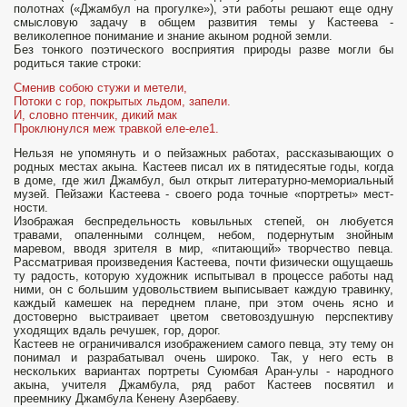
полотнах («Джамбул на про­гулке»), эти работы решают еще одну
смысловую задачу в общем развития темы у Кастеева -
великолепное понимание и знание акыном родной земли.
Без тонкого поэтического восприятия природы разве могли бы
родиться такие строки:
Сменив собою стужи и метели,
Потоки с гор, покрытых льдом, запели.
И, словно птенчик, дикий мак
Проклюнулся меж травкой еле-еле1.
Нельзя не упомянуть и о пей­зажных работах, рассказываю­щих о
родных местах акына. Кастеев писал их в пятидеся­тые годы, когда
в доме, где жил Джамбул, был открыт литературно-мемориальный
му­зей. Пейзажи Кастеева - своего рода точные «портреты» мест­
ности.
Изображая беспредель­ность ковыльных степей, он любуется
травами, опаленными солнцем, небом, подернутым знойным
маревом, вводя зри­теля в мир, «питающий» твор­чество певца.
Рассматривая произведения Кастеева, почти физически ощущаешь
ту радость, которую художник испытывал в процессе рабо­ты над
ними, он с большим удо­вольствием выписывает каждую травинку,
каждый камешек на переднем плане, при этом очень ясно и
достоверно выстраивает цветом свето­воздушную перспективу
уходящих вдаль речушек, гор, дорог.
Кастеев не ограничивался изображением самого певца, эту тему он
понимал и разрабатывал очень широко. Так, у него есть в
нескольких вариантах портреты Суюмбая Аран-улы - народного
акына, учителя Джамбула, ряд работ Кастеев посвятил и
преемнику Джамбула Кенену Азербаеву.