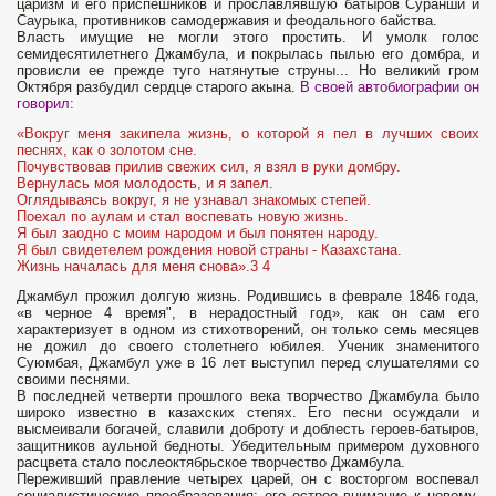
царизм и его приспешников и прославлявшую батыров Суранши и
Саурыка, противников самодержавия и феодального байства.
Власть имущие не могли этого простить. И умолк голос
семидесятилетнего Джамбула, и покрылась пылью его домбра, и
провисли ее прежде туго натянутые струны... Но великий гром
Октября разбудил сердце старого акына.
В своей автобио­графии он
говорил:
«Вокруг меня закипела жизнь, о которой я пел в лучших своих
песнях, как о золотом сне.
Почувствовав прилив свежих сил, я взял в руки домбру.
Вернулась моя молодость, и я запел.
Оглядываясь вокруг, я не узнавал знакомых степей.
Поехал по аулам и стал воспевать новую жизнь.
Я был заодно с моим народом и был понятен народу.
Я был свидетелем рождения новой страны - Казахстана.
Жизнь началась для меня снова».3 4
Джамбул прожил долгую жизнь. Родившись в феврале 1846 года,
«в черное 4 время", в нерадостный год», как он сам его
характеризует в одном из стихо­творений, он только семь месяцев
не дожил до своего столетнего юбилея. Ученик знаменитого
Суюмбая, Джамбул уже в 16 лет выступил перед слушателями со
своими песнями.
В последней четверти прошлого века творчество Джамбула было
широко из­вестно в казахских степях. Его песни осуждали и
высмеивали богачей, славили доброту и доблесть героев-батыров,
защитников аульной бедноты. Убедительным примером духовного
расцвета стало послеоктябрьское творчество Джамбула.
Переживший прав­ление четырех царей, он с восторгом вос­певал
социалистические преобразования: его острое внимание к новому,