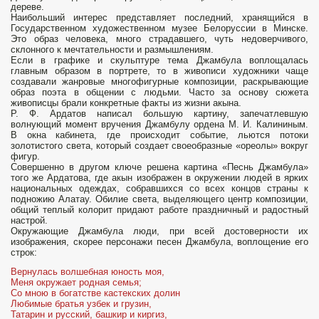
дереве.
Наиболь­ший интерес представляет последний, хранящийся в
Государственном художественном музее Белоруссии в Минске.
Это образ человека, много страдавшего, чуть недоверчивого,
склонного к мечтательности и размышлениям.
Если в графике и скульптуре тема Джамбула воплощалась
главным образом в портрете, то в живописи художники чаще
создавали жанровые многофигур­ные композиции, раскрывающие
образ поэта в общении с людьми. Часто за основу сюжета
живописцы брали конкретные факты из жизни акына.
Р. Ф. Ардатов написал большую картину, запечатлевшую
волнующий момент вручения Джамбулу ордена М. И. Калининым.
В окна кабинета, где происходит событие, льются потоки
золотистого света, который создает своеобразные «ореолы» вокруг
фигур.
Совершенно в другом ключе решена картина «Песнь Джамбула»
того же Ардатова, где акын изображен в окружении людей в ярких
национальных одеждах, собравшихся со всех концов страны к
подножию Алатау. Обилие света, выделяющего центр композиции,
общий теплый колорит придают работе праздничный и радостный
настрой.
Окружающие Джамбула люди, при всей достоверности их
изображения, скорее персонажи песен Джам­була, воплощение его
строк:
Вернулась волшебная юность моя,
Меня окружает родная семья;
Со мною в богатстве кастекских долин
Любимые братья узбек и грузин,
Татарин и русский, башкир и киргиз,