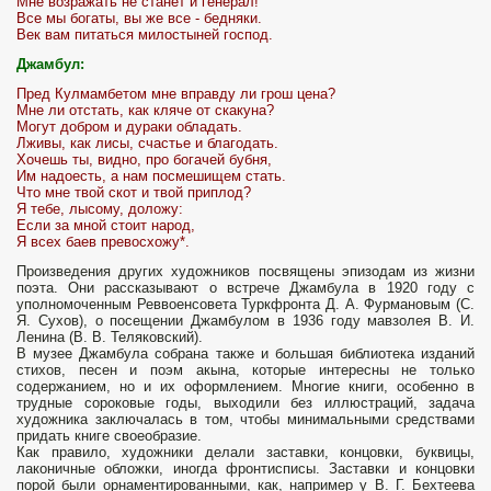
Мне возражать не станет и генерал!
Все мы богаты, вы же все - бедняки.
Век вам питаться милостыней господ.
Джамбул:
Пред Кулмамбетом мне вправду ли грош цена?
Мне ли отстать, как кляче от скакуна?
Могут добром и дураки обладать.
Лживы, как лисы, счастье и благодать.
Хочешь ты, видно, про богачей бубня,
Им надоесть, а нам посмешищем стать.
Что мне твой скот и твой приплод?
Я тебе, лысому, доложу:
Если за мной стоит народ,
Я всех баев превосхожу*.
Произведения других художников посвящены эпизодам из жизни
поэта. Они рассказывают о встрече Джамбула в 1920 году с
уполномоченным Рев­военсовета Туркфронта Д. А. Фурмановым (С.
Я. Сухов), о посещении Джамбулом в 1936 году мавзолея В. И.
Ленина (В. В. Теляковский).
В музее Джамбула собрана также и большая библиотека изданий
стихов, песен и поэм акына, которые интересны не только
содержанием, но и их оформлением. Многие книги, особенно в
трудные сороковые годы, выходили без иллюстраций, задача
художника заключалась в том, чтобы минимальными средствами
придать книге своеобразие.
Как правило, художники делали за­ставки, концовки, буквицы,
лаконичные обложки, иногда фронтисписы. За­ставки и концовки
порой были орнаментированными, как, например у В. Г. Бехтеева