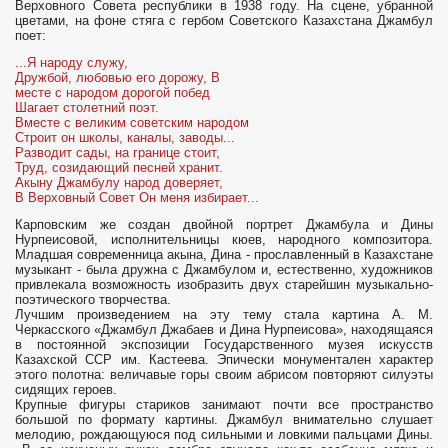
Верховного Совета республики в 1938 году. На сцене, убранной
цветами, на фоне стяга с гербом Советского Казахстана Джамбул
поет:
...Я народу служу,
Дружбой, любовью его дорожу, В
месте с народом дорогой побед
Шагает столетний поэт.
Вместе с великим советским народом
Строит он школы, каналы, заводы...
Разводит сады, на границе стоит,
Труд, созидающий песней хранит.
Акыну Джамбулу народ доверяет,
В Верховный Совет Он меня избирает...
Карповским же создан двойной портрет Джамбула и Дины
Нурпеисовой, исполнительницы кюев, народного композитора.
Младшая современница акына, Дина - прославленный в Казахстане
музыкант - была дружна с Джамбулом и, естественно, художников
привлекала возможность изобразить двух старей­шин музыкально-
поэтического творчества.
Лучшим произведением на эту тему стала картина А. М.
Черкасского «Джамбул Джабаев и Дина Нурпеисова», находящаяся
в постоянной экспозиции Государ­ственного музея искусств
Казахской ССР им. Кастеева. Эпически монумен­тален характер
этого полотна: величавые горы своим абрисом повторяют силуэты
сидящих героев.
Крупные фигуры стариков занимают почти все про­странство
большой по формату картины. Джамбул внимательно слушает
мелодию, рождающуюся под сильными и ловкими пальцами Дины.