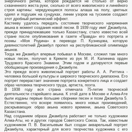
энергичного ритма, которое рождается не столько от верно
схваченного жеста руки, сколько от всего живописного и линейного
строя картины: чередующиеся полосы алаша на полу, цветных
одеял и подушек на сундуках, линии узоров на тускиизе создают
этот дробный ритмический эффект.
Кастееву удалось пере­дать состояние творческого напряжения
акына в момент создания новой песни. В 1939 году имя’ Джамбула,
прежде принадлежавшее только Казахстану, стало известно всей
стране после опубликования в газете «Правда» его портрета и
поэмы «Моя Родина» в переводе П. Кузнецова, которую
девяностолетний Джамбул пропел на республиканской олимпиаде
акынов.
Тогда же Джамбул впервые побывал в Москве, сложил там много
новых песен, получил в Кремле из рук М. И. Калинина орден
Трудового Красного Знамени. Этим годом и датируются первые
обобщающие произведения о Джамбуле.
Это прежде всего живописный портрет работы А. А. Риттиха -
человека большой культуры и широкого творческого диапазона. Его
портрет перерастает значе­ние портрета конкретного лица и создает
образ человека творческого труда, артиста, поэта.
В 1938 году вся страна отмечала 75-летие творческой
деятельности старейшего акына. К этой дате в Москве и Алма-Ате
были изданы первые большие сбор­ники песен и поэм Джамбула 5.
Естественно, что вскоре появилось много новых произведений,
раскрывающих образ акына нового времени, акына Советского
Казахстана.
Над созданием образа Джамбула работают не только художники
Алма-Аты, но и других городов Советского Союза. Так, известным
художником П. В. Васильевым был создан акварельный портрет
Джамбула, характерный для всего творчества художника с его