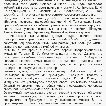
рождения Джам­була, вылившееся во всенародное торжество. В
Колонном зале Дома Союзов 3 июля 1946 года состоялся
юбилейный вечер, в котором приняли участие Н. С. Тихонов, В. И.
Лебедев-Кумач, С. Я. Маршак, И. Л. Сельвинский, А. А. Тар­
ковский, Е. Н. Гоголева и другие деятели советского искусства.
Праздник в колхозе им. Джамбула, завершившийся большим
айтысом, изобра­зил на своей картине Н. Н. Тансыкбаев. Здесь,
среди собравшихся на юбилей учеников и почитателей народного
поэта, мы узнаем известных акынов и кюйши Шашубая
Кашкарбаева, Дину Нурпеисову, Кенена Азербаева и других.
Летний пейзаж, как и яркие одежды людей, написан свежо,
темпераментно, артистично. Готовясь к юбилейной дате, художни­ки
работали над произведениями, отображающими большую жизнь,
активную деятельность и яркий облик акына.
Живший в это время в Алма- Ате первый профессиональный
худож­ник Татарии Б. И. Урманче выполнил портрет Джамбула в
гипсе для вес­тибюля Академии наук Казахской ССР. Художник
правдиво передал облик старого, но сильного человека, под­
черкнул характерность лица, взгляда, в котором читаются
твердость и незаурядность характера.
Главная задача, которую ставил перед собой скульптор А. С.
Пономарев в портрете 34‘ Джамбула, - раскрыть красоту и
достоинство свободного человека труда. И. Я. Иткинд в
«Отдыхающем Джамбуле» создает образ необычайно сложный,
богатый оттенками чувств, образ много повидавшего человека,
образ, полный оптимизма и веры в жизнь.
Остроумный, неунывающий, всегда гото­вый к искрометной шутке,
но четко сознающий, что жизнь уже почти прожита - таким
воспринимается Джамбул в этой улыбающейся «маске». В этом
произведении слиты лирико-романтическое начало с острой