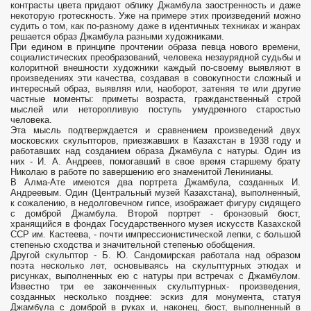
контрасты цвета придают облику Джамбула заостренность и даже
некоторую гротескность. Уже на примере этих произведений можно
судить о том, как по-разному даже в идентичных техниках и жанрах
решается образ Джамбула разными художниками.
При едином в принципе прочтении образа певца нового времени,
социалистических преобразований, человека незаурядной судьбы и
колоритной внешности художники каждый по-своему выявляют в
произведениях эти качества, создавая в совокупности сложный и
интересный образ, выявляя или, наоборот, затеняя те или другие
частные моменты: приметы возраста, граж­данственный строй
мыслей или неторопливую поступь умудренного старостью
человека.
Эта мысль подтверждается и сравнением произведений двух
московских скульпторов, приезжавших в Казахстан в 1938 году и
работавших над созда­нием образа Джамбула с натуры. Один из
них - И. А. Андреев, помогавший в свое время старшему брату
Николаю в работе по завершению его знаменитой Ленинианы.
В Алма-Ате имеются два портрета Джамбула, созданных И.
Андреевым. Один (Центральный музей Казахстана), выполненный,
к сожалению, в недолговечном гипсе, изображает фигуру сидящего
с домброй Джамбула. Второй портрет - бронзовый бюст,
хранящийся в фондах Государ­ственного музея искусств Казахской
ССР им. Кастеева, - почти импрессионистической лепки, с большой
степенью сходства и значительной степенью обобщения.
Другой скульптор - Б. Ю. Сандомирская работала над образом
поэта несколь­ко лет, основываясь на скульптурных этюдах и
рисунках, выполненных ею с натуры при встречах с Джамбулом.
Известно три ее законченных скульптур­ных- произведения,
созданных несколько позднее: эскиз для монумента, статуя
Джамбула с домброй в руках и, наконец, бюст, выполненный в