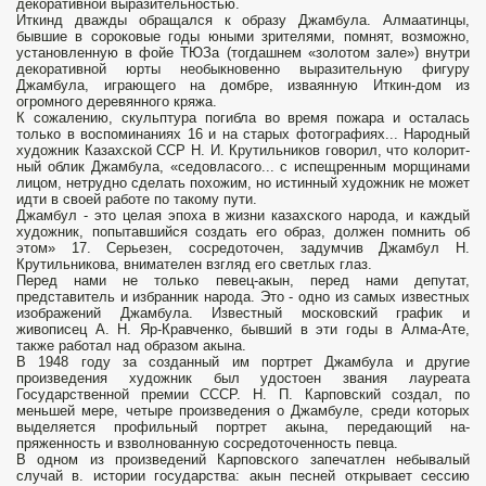
декоративной выразительностью.
Иткинд дважды обращался к образу Джамбула. Алмаатинцы,
бывшие в со­роковые годы юными зрителями, помнят, возможно,
установленную в фойе ТЮЗа (тогдашнем «золотом зале») внутри
декоративной юрты необыкновенно выразительную фигуру
Джамбула, играющего на домбре, изваянную Иткин-дом из
огромного деревянного кряжа.
К сожалению, скульптура погибла во время пожара и осталась
только в воспоминаниях 16 и на старых фотографиях... Народный
художник Казахской ССР Н. И. Крутильников говорил, что колорит­
ный облик Джамбула, «седовласого... с испещренным морщинами
лицом, не­трудно сделать похожим, но истинный художник не может
идти в своей работе по такому пути.
Джамбул - это целая эпоха в жизни казахского народа, и каждый
художник, попытавшийся создать его образ, должен помнить об
этом» 17. Серьезен, сосредоточен, задумчив Джамбул Н.
Крутильникова, внима­телен взгляд его светлых глаз.
Перед нами не только певец-акын, перед нами депутат,
представитель и избранник народа. Это - одно из самых известных
изображений Джамбула. Известный московский график и
живописец А. Н. Яр-Кравченко, бывший в эти годы в Алма-Ате,
также работал над образом акына.
В 1948 году за соз­данный им портрет Джамбула и другие
произведения художник был удостоен звания лауреата
Государственной премии СССР. Н. П. Карповский создал, по
меньшей мере, четыре произведения о Джамбуле, среди которых
выделяется профильный портрет акына, передающий на­
пряженность и взволнованную сосредоточенность певца.
В одном из произве­дений Карповского запечатлен небывалый
случай в. истории государства: акын песней открывает сессию