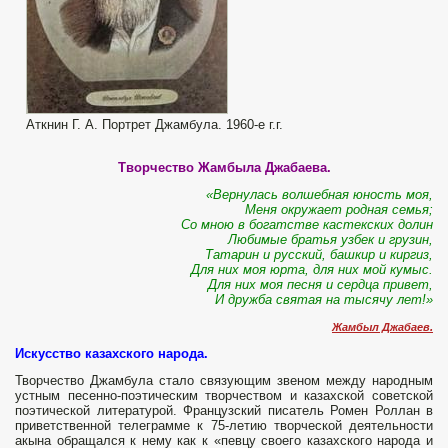
Аткнин Г. А. Портрет Джамбула. 1960-е г.г.
Творчество Жамбыла Джабаева.
«Вернулась волшебная юность моя,
Меня окружает родная семья;
Со мною в богатстве кастекских долин
Любимые братья узбек и грузин,
Татарин и русский, башкир и киргиз,
Для них моя юрта, для них мой кумыс.
Для них моя песня и сердца привет,
И дружба святая на тысячу лет!»
Жамбыл Джабаев.
Искусство казахского народа.
Творчество Джамбула стало связующим звеном между народным
устным песенно-поэтическим творчеством и казахской советской
поэтической литера­турой. Французский писатель Ромен Роллан в
приветственной телеграмме к 75-летию творческой деятельности
акына обращался к нему как к «певцу своего казахского народа и