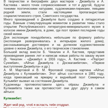
В творчестве и биографиях двух мастеров - Джамбула и А.
Кастеева - много точек соприкосновения: и тот и другой, будучи
тонкими поэтическими на­турами, художниками-лириками, певцами
родной земли, стали настоящими пропагандистами
социалистического строя, Советского государства.
Много произведений о Джамбуле было создано в пятидесятые
годы. Важным стимулирующим моментом в развитии темы стало
открытие Республиканского литературно-мемориального музея в
колхозе имени Джамбула, в доме, где поэт провел последние годы
своей жизни.
Для экспозиции понадобились небольшие по формату работы
(экспозиция разворачивалась в интерьерах жилого дома),
рассказывающие достоверно и на должном художественном
уровне о жизни Джамбула, о его творческом становлении.
Большой вклад внесли Б. Чекалин и А. Кастеев, представив
произведения ран­них лет и написав новые работы по заказу музея
(Б. Чекалин - «Джамбул в 1916 году», А. Кастеев - «Портрет
Суюмбая», «Айтыс Джамбула с Досмагамбетом», «Первое
выступление Джамбула» и др.)
А. M. Мартовой и В. М. Фроловой создана картина «Айтыс
Джамбула с Кулмамбетом». Этот айтыс состоялся в 1881 году,
когда приехавший на ярмарку и виднейший поэт Семиречья
Кулымбет вызвал на состязание Джамбула.
Художницы противопоставили здесь образы Джамбула и
Кулмамбета также как противостоят они друг другу в самом
айтысе:
Кулмамбет:
Ждет мой род, чтоб я всласть тебя отодрал.