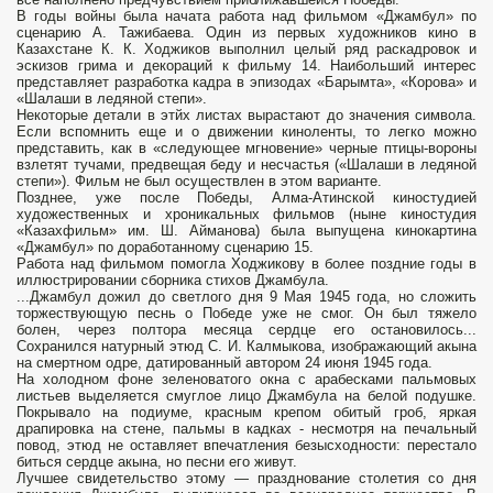
В годы войны была начата работа над фильмом «Джамбул» по
сценарию А. Тажибаева. Один из первых художников кино в
Казахстане К. К. Ходжиков выполнил целый ряд раскадровок и
эскизов грима и декораций к фильму 14. Наибольший интерес
представляет разработка кадра в эпизодах «Барымта», «Корова» и
«Шалаши в ледяной степи».
Некоторые детали в этйх листах вырастают до значения символа.
Если вспомнить еще и о движении кино­ленты, то легко можно
представить, как в «следующее мгновение» черные птицы-вороны
взлетят тучами, предвещая беду и несчастья («Шалаши в ледя­ной
степи»). Фильм не был осуществлен в этом варианте.
Позднее, уже после Победы, Алма-Атинской киностудией
художественных и хроникальных филь­мов (ныне киностудия
«Казахфильм» им. Ш. Айманова) была выпущена кино­картина
«Джамбул» по доработанному сценарию 15.
Работа над фильмом помогла Ходжикову в более поздние годы в
иллюстрировании сборника стихов Джамбула.
...Джамбул дожил до светлого дня 9 Мая 1945 года, но сложить
торжествующую песнь о Победе уже не смог. Он был тяжело
болен, через полтора месяца сердце его остановилось...
Сохранился натурный этюд С. И. Калмыкова, изображающий акына
на смерт­ном одре, датированный автором 24 июня 1945 года.
На холодном фоне зелено­ватого окна с арабесками пальмовых
листьев выделяется смуглое лицо Джам­була на белой подушке.
Покрывало на подиуме, красным крепом обитый гроб, яркая
драпировка на стене, пальмы в кадках - несмотря на печальный
повод, этюд не оставляет впечатления безысходности: перестало
биться сердце акы­на, но песни его живут.
Лучшее свидетельство этому — празднование столетия со дня