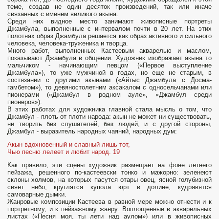
теме, создав не один десяток произведений, так или иначе
связанных с именем великого акына.
Среди них видное место занимают живописные портреты
Джамбула, выполненные с интервалом почти в 20 лет. На этих
полотнах образ Джамбула решается как образ активного и сильного
человека, человека-труженика и творца.
Много работ, выполненных Кастеевым акварелью и маслом,
показывают Джамбула в общении. Художник изображает акына то
мальчиком - начинаю­щим певцом («Первое выступление
Джамбула»), то уже мужчиной в годах, но еще не старым, в
состязании с другими акынами («Айтыс Джамбула с Досма-
гамбетом»), то девяностолетним аксакалом с односельчанами или
пионерами («Джамбул в родном ауле», «Джамбул среди
пионеров»).
В этих работах для художника главной стала мысль о том, что
Джамбул - плоть от плоти народа: акын не может ни существовать,
ни творить без слушателей, без людей, и с другой стороны,
Джамбул - выразитель народных чаяний, народных дум:
Акын вдохновенный и славный лишь тот,
Чью песню лелеет и любит народ. 19
Как правило, эти сцены художник размещает на фоне летнего
пейзажа, решен­ного по-кастеевски тонко и мажорно: зеленеют
склоны холмов, на которых пасутся отары овец, ясной голубизной
сияет небо, круглятся купола юрт в долине, кудрявятся
самоварные дымки.
Жанровые композиции Кастеева в равной мере можно отнести и к
портрет­ному, и к пейзажному жанру. Воплощенные в акварельных
листах («Песня моя, ты лети над аулом») или в живописных