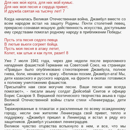
Для них моя юрта, для них мой кумыс.
Для них моя песня и сердца привет,
И дружба святая на тысячу лет! 7
Когда началась Великая Отечественная война, Джамбул вместе со
всем народом встал на защиту Родины. Почти столетний певец,
прекрасно созна­вая мощную действенность искусства, доступными
ему средствами помогал родному народу в приближении Победы:
Пусть эта песня седого певца
В лютые вьюги согреет бойца.
Пусть моя песня в атаку летит,
Колет, как штык и как пуля, разит! 8
Уже 7 июля 1941 года, через две недели после вероломного
нападения фашист­кой Германии на Советский Союз, на страницах
«Правды» было опубликовано стихотворение Джамбула, полное
гнева, боли, ненависти к врагу. «Великан поэзии, Джамбул-ата! Мы,
дети казахского и русского народов, на фронте в окопах готовимся
к полному уничтожению фашистов.
Присылайте нам свои могучие песни. Ваши песни нам всегда
помогают», - писали акыну солдат Дюйсебай Сеитов и офицер
Борис Сахаров 9. Вершиной поэтического творчества акына в годы
Великой Отечественной войны стали стихи «Ленинградцы, дети
мои!».
Тиражированные в плакатах и расклеенные по всему осажденному
городу, несли они жителям Ленинграда свой привет, тепло и
поддержку. «Джамбул пришел в Ленинград и встал в ряду его
защитников. Джамбул усыновил ленинградцев.
Великое чувство отцовства вспыхнуло в нем, и все, что мы