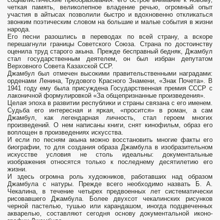
четкая память, великолепное владение речью, огромный опыт
участия в айтысах позволили быстро и вдохновенно откли­каться
звонким поэтическим словом на большие и малые события в жизни
на­рода.
Его песни разошлись в переводах по всей страну, а вскоре
перешагнули границы Советского Союза. Страна по достоинству
оценила труд старого акына. Прежде бесправный бедняк, Джамбул
стал государственным деятелем, он был избран депутатом
Верховного Совета Казахской ССР.
Джамбул был отмечен высокими правительственными наградами:
орденами Ленина, Трудового Красного Знамени, «Знак Почета». В
1941 году ему была присуждена Государственная премия СССР с
лаконичной формулировкой «За общепризнанные произведения».
Целая эпоха в развитии республики и страны связана с его именем.
Судьба его интересная и яркая, «просится» в роман, а сам
Джамбул, как легендарная личность, стал героем многих
произведений. О нем написаны книги, снят кино­фильм, образ его
воплощен в произведениях искусства.
И если по песням акына можно восстановить многие факты его
биографии, то для создания образа Джамбула в изобразительном
искусстве условия не столь идеальны: докумен­тальные
изображения относятся только к последнему десятилетию его
жизни.
И здесь огромна роль художников, работавших над образом
Джамбула с натуры. Прежде всего необходимо назвать Б. А.
Чекалина, в течение четырех предвоенных лет систематически
рисовавшего Джамбула. Более двухсот чекалинских рисунков
черной пастелью, тушью или карандашом, иногда под­цвеченных
акварелью, составляют сегодня основу документальной иконо­