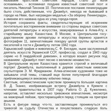
называем братством советских наро­дов, стало до боли
осязаемым», - вспоминал позднее известный советский поэт и
писатель Николай Тихонов 10. Поэтическое послание ленинградцам
было столь действенным, что Джамбул, никогда не бывавший в
городе на Неве, был награжден медалью «За оборону Ленинграда»,
а именем его названа одна из улиц города-героя.
История сохранила факты, свидетель­ствующие об искреннем
почтительно­ восторженном внимании со стороны видных советских
деятелей литературы и искусства, эвакуированных в Алма-Ату, к
старейшему акыну Казах­стана. В Москве, в Центральном госу­
дарственном архиве литературы и искусства бережно хранятся
фотографии 11, запечатлевшие поездку целой группы артистов и
писателей в гости к Джамбулу летом 1942 года.
Харьковский график и живописец С. Ф. Беседин, ныне заслуженный
деятель искусств Украинской ССР, профессор, создал в 1943 году
серию «о 8 гвардейской дивизии», в которую вошел рисунок под
названием: «Джамбул поет песню о великом ненависти».
В Центральном музее Казахстана хранится строгий и величавый
портрет Джамбула, выполненный в дереве известным киевским
скульптором Э. М. Фридманом. Алма-атинские художники тоже не
забывали этой темы, ставшей еще более популярной благодаря
приближающемуся вековому юбилею певца.
Светлым, оптимистическим чувством проникнута большая картина
В. Д. Тканко, изобра­жающая встречу Джамбула в Кремле с
членами правительства в 1937 году. Работа О. Д. Кужеленко,
напротив, оставляет несколько тревожное впечатление, несмотря
на мажорный пейзаж, простирающийся перед стоящим на пригорке
акыном.
Есть в фигуре певца что-то, заставляющее проникнуться его
тревогой за судьбу Отечества и почувствовать сладкую боль