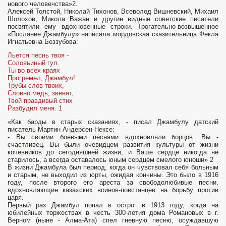
нового человечства»2.
Алексей Толстой, Николай Тихонов, Всеволод Вишневский, Михаил
Шолохов, Микола Важан и другие видные советские писатели
посвятили ему вдохновенные строки. Трогательно-возвышенное
«Послание Джамбулу» написала мордовская скази­тельница Фекла
Игнатьевна Беззубова:
Льется песнь твоя -
Соловьиный гул.
Ты во всех краях
Прогремел, Джамбул!
Трубы слов твоих,
Словно медь, звенят,
Твой правдивый стих
Разбудил меня. 1
«Как барды в старых сказаниях, - писал Джамбулу датский
писатель Мартин Андерсен-Нексе:
- Вы своими боевыми песнями вдохновляли борцов. Вы -
счастливец. Вы были очевидцем развития культуры от жизни
кочевников до сегодняшней жизни, и Ваше сердце ни­когда не
старилось, а всегда оставалось юным сердцем смелого юноши» 2
В жизни Джамбула был период, когда он чувствовал себя больным
и старым, не выходил из юрты, ожидая кончины. Это было в 1916
году, после второго его ареста за свободолюбивые песни,
вдохновляющие казахских воинов-повстанцев на борьбу против
царя.
Первый раз Джамбул попал в острог в 1913 году, когда на
юбилейных торжествах в честь 300-летия дома Романовых в г.
Верном (ныне - Алма-Ата) спел гневную песню, осуждавшую