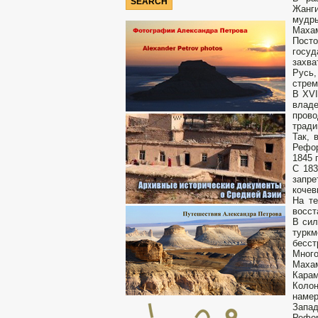
Жанг
мудры
Махам
Посто
госуд
захва
Русь,
стрем
В XVI
влад
пров
тради
Так, 
Рефор
1845 г
С 183
запре
кочев
На те
восст
В сил
турк
бесс
Много
Махам
Карам
Коло
намер
Запад
Рефор