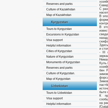
хозя
Reserves and parks
Север
С раз
Culture of Kazakhstan
насел
Map of Kazakhstan
В эпо
форм
Kyrgyzstan
контр
В эт
Tours to Kyrgyzstan
извес
сведе
Excursions in Kyrgyzstan
наза
Visa support
скиф
Здесь
Helpful information
и сто
Cities of Kyrgyzstan
- III
зерка
Nature of Kyrgyzstan
Немал
Monuments of Kyrgyzstan
Куль
хозяй
Reserves and parks
бен Р
Culture of Kyrgyzstan.
зимо
форс
Map of Kyrgyzstan
Зимо
пастб
Uzbekistan
источ
быте 
Tours to Uzbekistan
К пр
Visa support
сообщ
на ра
Helpful information
(Сырд