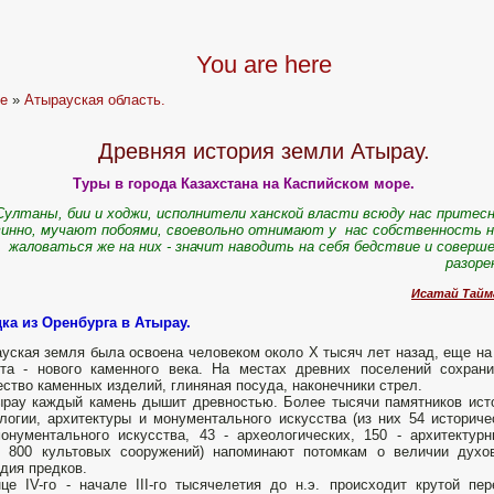
You are here
e
»
Атырауская область.
Древняя история земли Атырау.
Туры в города Казахстана на Каспийском море.
ултаны, бии и ходжи, исполнители ханской власти всюду нас прите
винно, мучают побоями, своевольно отнимают у нас собственность 
жаловаться же на них - значит наводить на себя бедствие и соверш
разоре
Исатай Тайм
дка из Оренбурга в Атырау.
уская земля была освоена человеком около X тысяч лет назад, еще на
та - нового каменного века. На местах древних поселений сохран
ство каменных изделий, глиняная посуда, наконечники стрел.
рау каждый камень дышит древностью. Более тысячи памятников ист
логии, архитектуры и монументального искусства (из них 54 историче
онументального искусства, 43 - археологических, 150 - архитектур
е 800 культовых сооружений) напоминают потомкам о величии духо
дия предков.
це IV-го - начале III-го тысячелетия до н.э. происходит крутой пе