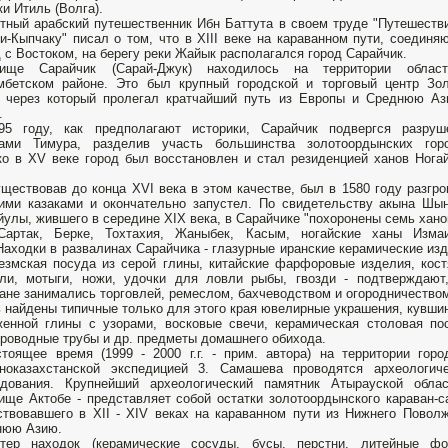
ки Итиль (Волга).
тный арабский путешественник Ибн Баттута в своем труде "Путешеств
и-Кыпчаку" писал о том, что в XIII веке на караванном пути, соедин
 с Востоком, на берегу реки Жайык располагался город Сарайчик.
дище Сарайчик (Сарай-Джук) находилось на территории облас
мбетском районе. Это был крупный городской и торговый центр Зо
, через который пролегал кратчайший путь из Европы и Среднюю А
.
95 году, как предполагают историки, Сарайчик подвергся разруш
ками Тимура, разделив участь большинства золотоордынских горо
о в XV веке город был восстановлен и стал резиденцией ханов Нога
ществовав до конца XVI века в этом качестве, был в 1580 году разгр
ими казаками и окончательно запустел. По свидетельству акына Шы
улы, жившего в середине XIX века, в Сарайчике "похоронены семь хано
Сартак, Берке, Тохтахия, Жаныбек, Касым, ногайские ханы Изма
Находки в развалинах Сарайчика - глазурные иранские керамические из
езмская посуда из серой глины, китайские фарфоровые изделия, кос
ли, мотыги, ножи, удочки для ловли рыбы, гвозди - подтверждают
ане занимались торговлей, ремеслом, бахчеводством и огородничество
 найдены типичные только для этого края ювелирные украшения, кувши
енной глины с узорами, восковые свечи, керамическая столовая по
роводные трубы и др. предметы домашнего обихода.
тоящее время (1999 - 2000 г.г. - прим. автора) на территории гор
дноказахстанской экспедицией 3. Самашева проводятся археологич
едования. Крупнейший археологический памятник Атырауской облас
ище Актобе - представляет собой остатки золотоордынского караван-с
твовавшего в XII - XIV веках на караванном пути из Нижнего Повол
нюю Азию.
ктер находок (керамические сосуды, бусы, перстни, литейные фо