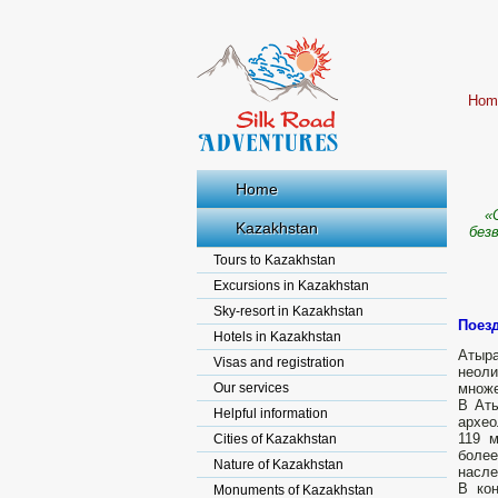
Hom
Home
«С
Kazakhstan
без
Tours to Kazakhstan
Excursions in Kazakhstan
Sky-resort in Kazakhstan
​Поез
Hotels in Kazakhstan
Атыра
Visas and registration
неоли
Our services
множе
В Аты
Helpful information
архео
119 м
Cities of Kazakhstan
боле
Nature of Kazakhstan
насле
В кон
Monuments of Kazakhstan