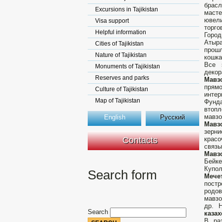
брасл
Excursions in Tajikistan
маст
ювел
Visa support
торго
Helpful information
Город
Атыр
Cities of Tajikistan
прошл
Nature of Tajikistan
кошка
Все 
Monuments of Tajikistan
декор
Reserves and parks
Мавз
прямо
Culture of Tajikistan
интер
Map of Tajikistan
Фунда
втопл
мавзо
English
Русский
Мавз
зерн
Contacts
крас
связы
Мавз
Бейк
Купол
Search form
Мече
пост
родов
мавзо
др. 
Search
казах
В pа