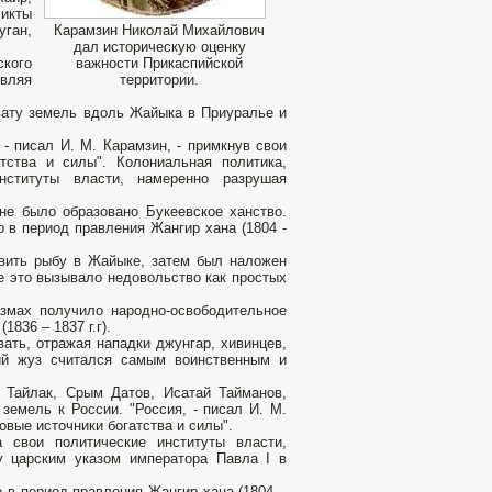
ликты
уган,
Карамзин Николай Михайлович
дал историческую оценку
ского
важности Прикаспийской
твляя
территории.
хвату земель вдоль Жайыка в Приуралье и
 - писал И. М. Карамзин, - примкнув свои
тства и силы". Колониальная политика,
нституты власти, намеренно разрушая
не было образовано Букеевское ханство.
 в период правления Жангир хана (1804 -
вить рыбу в Жайыке, затем был наложен
се это вызывало недовольство как простых
змах получило народно-освободительное
836 – 1837 г.г).
ать, отражая нападки джунгар, хивинцев,
ший жуз считался самым воинственным и
, Тайлак, Срым Датов, Исатай Тайманов,
земель к России. "Россия, - писал И. М.
овые источники богатства и силы".
а свои политические институты власти,
у царским указом императора Павла I в
 в период правления Жангир хана (1804 –