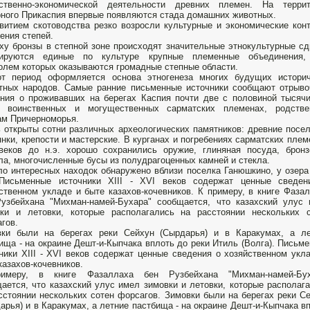
йственно-экономической деятельности древних племен. На террит
ного Прикаспия впервые появляются стада домашних животных.
витием скотоводства резко возросли культурные и экономические кон
ения степей.
ху бронзы в степной зоне происходят значительные этнокультурные сд
ируются единые по культуре крупные племенные объединения,
олем которых оказываются громадные степные области.
от период оформляется основа этногенеза многих будущих историч
тных народов. Самые ранние письменные источники сообщают отрыв
ния о проживавших на берегах Каспия почти две с половиной тысяч
д воинственных и могущественных сарматских племенах, родстве
ам Причерноморья.
 открыты сотни различных археологических памятников: древние посе
янки, крепости и мастерские. В курганах и погребениях сарматских плем
 веков до н.э. хорошо сохранились оружие, глиняная посуда, брон
ла, многочисленные бусы из полудрагоценных камней и стекла.
о интересных находок обнаружено вблизи поселка Ганюшкино, у озера
.Письменные источники XIII - XVI веков содержат ценные сведен
ственном укладе и быте казахов-кочевников. К примеру, в книге Фаза
узбейхана "Михман-намей-Бухара" сообщается, что казахский улус
вки и летовки, которые располагались на расстоянии нескольких 
агов.
вки были на берегах реки Сейхун (Сырдарья) и в Каракумах, а ле
ища - на окраине Дешт-и-Кыпчака вплоть до реки Итиль (Волга). Письм
ники XIII - XVI веков содержат ценные сведения о хозяйственном укл
казахов-кочевников.
имеру, в книге Фазаллаха бен Рузбейхана "Михман-намей-Бух
ается, что казахский улус имел зимовки и летовки, которые располаг
сстоянии нескольких сотен форсагов. Зимовки были на берегах реки С
арья) и в Каракумах, а летние пастбища - на окраине Дешт-и-Кыпчака в