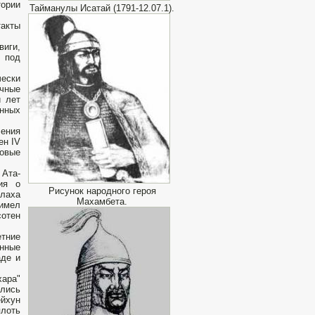
ории
Тайманулы Исатай (1791-12.07.1).
такты
виги,
 под
ески
очные
и лет
нных
ления
ен IV
зовые
 Ата-
ия о
Рисунок народного героя
ллаха
Махамбета.
 имел
сотен
тние
енные
аде и
ара"
ались
ейхун
плоть