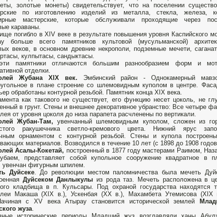
еты, золотые монеты) свидетельствует, что на поселении существ
ерские по изготовлению изделий из металла, стекла, железа, ко
ирные мастерские, которые обслуживали проходящие через пос
вые караваны.
ище погибло в XIV веке в результате повышения уровня Каспийского м
ау больше всего памятников культовой (мусульманской) архитек
ых веков, в основном древние некрополи, подземные мечети, сагана
ртасы, кулпытасы, сандыктасы.
эти памятники отличаются большим разнообразием форм и мот
ативной отделки.
олей Жубана ХІХ век.
Эмбинский район - Однокамерный мавзо
угольное в плане строение со шлемовидным куполом в центре. Фас
ьер обработаны контурной резьбой. Памятник конца XIX века.
мента как такового не существует, его функцию несет цоколь, не гл
енный в грунт. Стены и внешнее декоративное убранство: Все четыре ф
лея от уровня цоколя до низа парапета расчленены по вертикали.
олей Жубан-Там,
увенчанный шлемовидным куполом, сложен из гор
истого ракушечника светло-кремового цвета. Нижний ярус запо
очным орнаментом с контурной резьбой. Стены и купола построены
вающих материалов. Возводился в течение 10 лет (с 1898 до 1908 годов
олей Асалы-Кокетай,
построенный в 1877 году мастерами Раимом, Наз
еубаем, представляет собой купольное сооружение квадратное в п
 увенчан фигурным шпилем.
ть Дуйсеке
. До революции местом паломничества была мечеть Дуйс
роенная
Дуйсеком Данлыкулы
из рода таз. Мечеть расположена в ц
ого кладбища в п. Кульсары. Под охраной государства находятся 
леи Макаша (XIX в.), Ускенбая (XX в.), Махамбета Утемисова (XIX 
Начиная с XV века Атырау становится исторической землей
Млад
ского жуза
.
зные исторические периоды Младший жуз возглавляли ханы Абулх