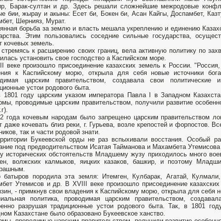
ир, Барак-султан и др. Здесь решали сложнейшие межродовые конф
е бии, жырау и акыны: Есет би, Бокен би, Асан Кайгы, Доспамбет, Казт
бет, Шернияз, Mypaт.
янная борьба за землю и власть мешала укреплению и единению Казах
арства. Этим пользовались соседние сильные государства, осущес
т кочевых земель.
 стремясь к расширению своих границ, вела активную политику по за
илась установить свое господство а Каспийском море.
II веке произошло присоединение казахских земель к России. "Россия,
ения к Каспийскому морю, открыла для себя новые источники бога
одимая царским правительством, создавала свои политические и
ционные устои родового быта.
в 1801 году царским указом императора Павла I в Западном Казахста
мы, проводимые царским правительством, получили развитие особенно
.г).
2 года кочевым народам было запрещено царским правительством ло
т даже кочевать близ реки, г. Гурьева, возле крепостей и форпостов. В
ников, так и части родовой знати.
рритории Букеевской орды не раз вспыхивали восстания. Особый ра
ание под предводительством Исатая Тайманова и Махамбета Утемисова (1
у исторических обстоятельств Младшему жузу приходилось много воев
мен, волжских калмыков, яицких казаков, башкир, и поэтому Млад
трашным.
 батыров породила эта земля: Итемген, Кулбарак, Aгатай, Кулмали
бет Утемисов и др. В XVIII веке произошло присоединение казахских 
зин, - примкнув свои владения к Каспийскому морю, открыла для себя н
ниальная политика, проводимая царским правительством, создавал
енно разрушая традиционные устои родового быта. Так, в 1801 год
ном Казахстане было образовано Букеевское ханство.
мы, проводимые царским правительством, получили развитие особенно