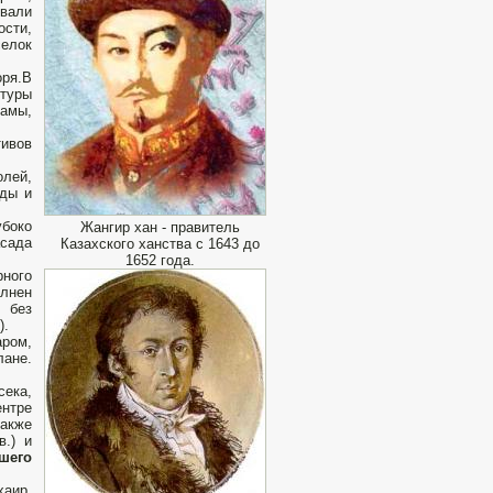
овали
сти,
елок
оря.В
туры
тамы,
ивов
лей,
ады и
убоко
Жангир хан - правитель
асада
Казахского ханства с 1643 до
1652 года.
ного
лнен
 без
).
аром,
лане.
ека,
ентре
также
в.) и
шего
аир,