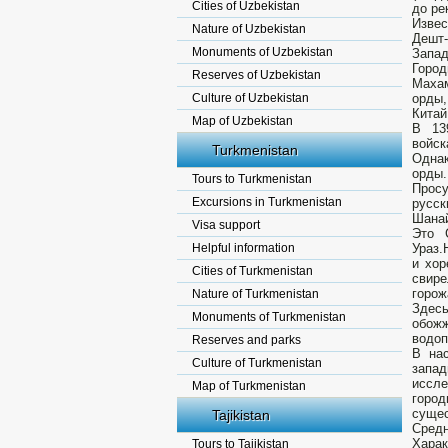
Cities of Uzbekistan
до ре
Извес
Nature of Uzbekistan
Дешт-
Monuments of Uzbekistan
Запад
Горо
Reserves of Uzbekistan
Маха
Culture of Uzbekistan
орды
Китай
Map of Uzbekistan
В 13
войс
Turkmenistan
Однак
орды.
Tours to Turkmenistan
Просу
Excursions in Turkmenistan
русск
Шанай
Visa support
Это 
Helpful information
Ураз.
и хор
Cities of Turkmenistan
свире
горож
Nature of Turkmenistan
Здесь
Monuments of Turkmenistan
обожж
водоп
Reserves and parks
В нас
Culture of Turkmenistan
запа
иссл
Map of Turkmenistan
город
сущес
Tajikistan
Сред
Хара
Tours to Tajikistan