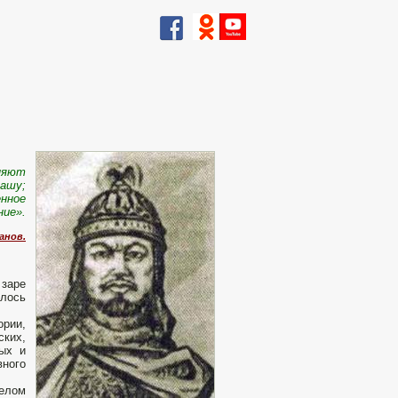
сняют
нашу;
енное
ние».
анов.
 заре
илось
ории,
ских,
ных и
вного
релом