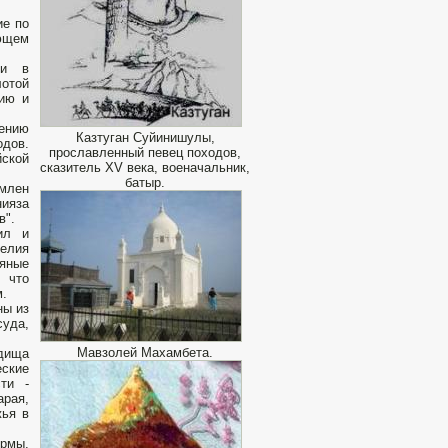
ие по
яющем
ти в
лотой
зию и
ению
Казтуган Суйинишулы,
дов.
прославленный певец походов,
йской
сказитель XV века, военачальник,
батыр.
омлен
нияза
в".
ил и
делия
тяные
, что
м.
ны из
суда,
Мавзолей Махамбета.
одища
еские
ти -
арая,
жья в
рмы,