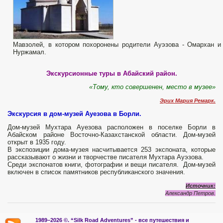
Мавзолей, в котором похоронены родители Ауэзова - Омархан и
Нуржамал.
Экскурсионные туры в Абайский район.
«Т
ому, кто совершенен, место в музее»
Эрих Мария Ремарк.
Экскурсия в дом-музей Ауезова в Борли.
Дом-музей Мухтара Ауезова расположен в поселке Борли в
Абайском районе Восточно-Казахстанской области. Дом-музей
открыт в 1935 году.
В экспозиции дома-музея насчитывается 253 экспоната, которые
рассказывают о жизни и творчестве писателя Мухтара Ауэзова.
Среди экспонатов книги, фотографии и вещи писателя. Дом-музей
включен в список памятников республиканского значения.
Источник:
Александр Петров.
1989–2026 ©.
“Silk Road Adventures” - вс
е путешествия и