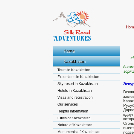
Hom
Home
«
Kazakhstan
диаме
Tours to Kazakhstan
горя
Excursions in Kazakhstan
Sky-resort in Kazakhstan
Эскур
Hotels in Kazakhstan
Газов
желез
Visas and registration
Карак
Our services
Рухуб
Дарва
Helpful information
вдруг
Cities of Kazakhstan
котор
Огонь
Nature of Kazakhstan
высо
Monuments of Kazakhstan
подзе