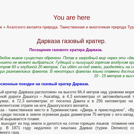
You are here
e
»
Ахалского велаята природа. Таинственная и многоликая природа Тур
Дарваза газовый кратер.
Посещение газового кратера Дарваза.
Любое живое существо обречено. Попав в загробный мир через эти «дв
никто не может выбраться. Гудящий и пышущий горячим воздухом к
тром 60 и глубиной 20 метров. Газ идёт из-под земли, разделяясь на 
щих разновеликих факелов. В некоторых факелах языки пламени дост
10 - 15 метров в вы
сионные поездки на газовый кратер Дарваза.
ый кратер Дарваза расположен на высоте 94,4 метров над уровнем моря,
ной дороги Дашогуз – Ашгабад, в 4,3 километрах от автомобильной 
умах, в 72,3 километрах от поселка Дамла и в 256 километрах на
елентском этрапе на юге Дашогузского велаята.
за - таинственное место в Туркменистане. «Дверь в преисподнюю", «Вр
 среди песков в земле огромная дыра диаметром 75 метров с юго-запад 
ой вырывается пламя.
 выходит из под земли и делится на сотни горящих языков пламени нек
ту. В 1971 году недалеко от кишлака Дарваз (туркм. Derweze) со
много газа.