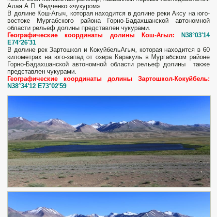
Алая А.П. Федченко «чукуром».
В долине Кош-Агыч, которая находится в долине реки Аксу на юго-
востоке Мургабского района Горно-Бадахшанской автономной
области рельеф долины представлен чукурами.
Географические координаты долины Кош-Агыл:
N38°03'14
E74°26'31
В долине рек Зартошкол и КокуйбельАгыч, которая находится в 60
километрах на юго-запад от озера Каракуль в Мургабском районе
Горно-Бадахшанской автономной области рельеф долины также
представлен чукурами.
Географические координаты долины Зартошкол-Кокуйбель:
N38°34'12 E73°02'59