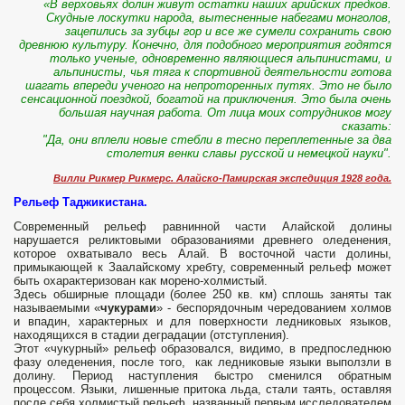
«В верховьях долин живут остатки наших арийских предков.
Скудные лоскутки народа, вытесненные набегами монголов,
зацепились за зубцы гор и все же сумели сохранить свою
древнюю культуру. Конечно, для подобного мероприятия годятся
только ученые, одновременно являющиеся альпинистами, и
альпинисты, чья тяга к спортивной деятельности готова
шагать впереди ученого на непроторенных путях.
Это не было
сенсационной поездкой, богатой на приключения. Это была очень
большая научная работа. От лица моих сотрудников могу
сказать:
"Да, они вплели новые стебли в тесно переплетенные за два
столетия венки славы русской и немецкой науки".
Вилли Рикмер Рикмерс. Алайско-Памирская экспедиция 1928 года.
Рельеф Таджикистана.
Современный рельеф равнинной части Алайской до­лины
нарушается реликтовыми образованиями древне­го оледенения,
которое охватывало весь Алай. В восточной части долины,
примыкающей к Заалайскому хребту, современный рельеф может
быть охарак­теризован как морено-холмистый.
Здесь обширные площади (более 250 кв. км) сплошь заняты так
назы­ваемыми «
чукурами
» - беспорядочным чередованием холмов
и впадин, характерных и для поверхности лед­никовых языков,
находящихся в стадии деградации (от­ступления).
Этот «чукурный» рельеф образовался, видимо, в предпоследнюю
фазу оледенения, после того, как лед­никовые языки выползли в
долину. Период наступления быстро сменился обратным
процессом. Языки, лишен­ные притока льда, стали таять, оставляя
после себя холмистый рельеф, названный первым исследователем