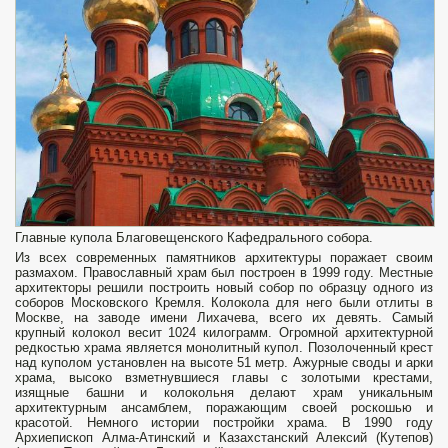
Главные купола Благовещенского Кафедрального собора.
Из всех современных памятников архитектуры поражает своим
размахом. Православный храм был построен в 1999 году. Местные
архитекторы решили построить новый собор по образцу одного из
соборов Московского Кремля. Колокола для него были отлиты в
Москве, на заводе имени Лихачева, всего их девять. Самый
крупный колокол весит 1024 килограмм. Огромной архитектурной
редкостью храма является монолитный купол. Позолоченный крест
над куполом установлен на высоте 51 метр. Ажурные своды и арки
храма, высоко взметнувшиеся главы с золотыми крестами,
изящные башни и колокольня делают храм уникальным
архитектурным ансамблем, поражающим своей роскошью и
красотой. Немного истории постройки храма. В 1990 году
Архиепископ Алма-Атинский и Казахстанский Алексий (Кутепов)