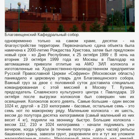
Благовещенский Кафедральный собор.
одновременно только на самом храме, десятки - на
благоустройстве территории. Первоначально сдача объекта была
намечена к 2000-летию Рождества Христова, затем был предложен
новый срок - ко Дню Республики, к 25 октября 1999 г. В ночь на
вторник 19 октября 1999 года из Москвы в Павлодар на
автомашинах привезли отлитые на АМО ЗИЛ колокола и
изготовленные на Художественно-производственном предприятии
Русской Православной Церкви «Софрино» (Московская область)
паникадило и церковную утварь для Благовещенского собора.
Важный груз за двое с половиной суток доставила специально
командированная с этой миссией в Москву Т. Кузина,
председатель Славянского культурного центра г. Павлодара. 19
октября после выгрузки колоколов был совершен чин их
освящения. Колоколов всего девять. Самые большие - один весом
1024 кг, другой - в 210 килограмм - басовые, остальные семь - это
семь нот по мажорному ряду. Маленькие колокола - их шесть,
весом до полутора десятка килограммов (самый маленький из них
весит 4 кг), подняли на звонницу быстро. Большие колокола -
весом 112, 210 и 1024 килограмма - начали поднимать уже
вечером, когда убрали (в течение полутора - двух часов) рельсы
башенного крана, завезли грунт, разровняли его и тут же уложили
железобетонные плиты. Мелодичный звон поплыл над землей,