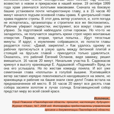
возвестил о новом и прекрасном в нашей жизни. 19 октября 1999
года храм увенчался золотыми маковками. Сначала на боковую
башню установили почти четырехтонную главу, а в 15 часов 40
минут начался подъем основной главы храма. К центральной главе
храма подвели стропы. В этот день ветер усилился, и, хотя погода
не испортилась, организаторы и строители все же беспокоились.
Рабочие убирают подмостки, инструмент, все вокруг главы уже
убрано. За подготовкой наблюдали сотни горожан. Но что-то не
заладилось, не получается зацепить крюки строп через монтажные
отверстия. Первая, вторая, третья попытка... Идут тягостные
минуты. И вдруг, к изумлению собравшихся, из полости главы
раздается голос: «Давай, закреплю!..» Как удалось одному из
рабочих протиснуться в узкую щель между бетонной плитой и
стоящей на брусьях главой - приходится только удивляться.
Оказалось, это рабочий Евгений Оспанов, видя заминку, решил
вмешаться. 16 часов 20 минут. Начальник участка Б. Садвокасов
крикнул в высоту крановщице Е. Ардашовой: «Поднимай!» Вряд ли
она его услышала. Но по жестам команду поняла. И вот уже
семитонная глава «поплыла» в голубой вышине. Усилившийся
ветер заставил изрядно поволноваться находившихся на земле, но
крановщица и рабочие на башне знали свое дело! Глава встала на
предназначенное ей место. В 16 часов 20 минут все десять глав
собора засияли золотом в лучах солнца. Благовещенский собор
предстал миру во всей своей красе.
Источник:
Юрий Поминов «Павлодарская область: прошлое, настоящее, будущее».
Журнал «Нива», №7, 2008 год. Фотографии предоставлены управлением
архивов и документации Павлодарской области.