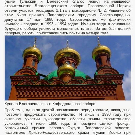
(ныне Тульский и Белевский) благос ловил начинавшееся
строительство Благовещенского собора. Православной Церкви
отвели участок площадью 1,1 га в микрорайоне № 2. Решение об
этом было принято Павлодарским городским Советонародных
депутатов 17 мая 1990 года. Строительство же фактически
началось позднее, в 1993 - 1994 годах. Именно тогда в основание
будущего собора уложили монолитные плиты. Затем был долгий
перерыв, работы приостановились почти на четыре года.
Купола Благовещенского Кафедрального собора.
Проблемы, одна за другой возникавшие перед городом, никогда не
позволят продолжить строительство. И лишь в 1998 году при
активном участии руководства области темпы строительства
ускорились. 7 июня 1998 года, в праздник Святой Троицы,
благочинный храмов первого Округа Павлодарской области,
настоятель Христо-Рождественского храма игумен Иосиф при