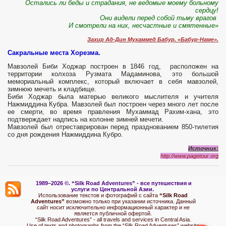
Остались ли беды и страдания, не ведомые моему больному
сердцу!
Они видели перед собой тьму врагов
И смотрели на них, несчастные и смятенные»
Захир Ад-Дин Мухаммед Бабур. «Бабур-Наме».
Сакральные места Хорезма.
Мавзолей Биби Ходжар построен в 1846 год, расположен на
территории колхоза Рузмата Мадаминова, это большой
мемориальный комплекс, который включает в себя мавзолей,
зимнюю мечеть и кладбище.
Биби Ходжар была матерью великого мыслителя и учителя
Нажмиддина Кубра. Мавзолей был построен через много лет после
ее смерти, во время правления Мухаммад Рахим-хана, это
подтверждает надпись на колонне зимней мечети.
Мавзолей был отреставрирован перед празднованием 850-тилетия
со дня рождения Нажмиддина Кубро.
Источник
:
http://www.pagetour.org
1989–2026 ©.
“Silk Road Adventures” - вс
е путешествия и
услуги по Центральной Азии.
Использование текстов и фотографий с сайта
“Silk Road
Adventures”
возможно только при указании источника. Данный
сайт носит исключительно информационный характер и не
является публичной офертой.
“Silk Road Adventures” - all travels and services in Central Asia.
Use of texts and photographs from the “Silk Road Adventures” website