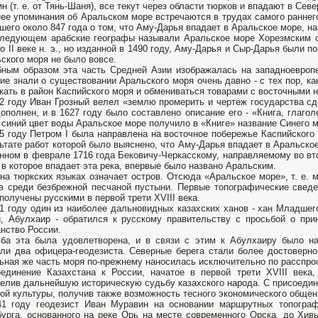
ин (т. е. от Тянь-Шаня), все текут через области тюрков и впадают в Сев
ее упоминания об Аральском море встречаются в трудах самого раннего
шего около 847 года о том, что Аму-Дарья впадает в Аральское море, н
ледующем арабские географы называли Аральское море Хорезмским о
о II веке н. э., но изданной в 1490 году, Аму-Дарья и Сыр-Дарья были 
ского моря не было вовсе.
ным образом эта часть Средней Азии изображалась на западноевропей
ие знали о существовании Аральского моря очень давно - с тех пор, к
кать в район Каспийского моря и обмениваться товарами с восточными 
2 году Иван Грозный велел «землю промерить и чертеж государства сд
ополнен, и в 1627 году было составлено описание его - «Книга, глаго
 синий цвет воды Аральское море получило в «Книге» название Синего м
5 году Петром I была направлена на восточное побережье Каспийского 
ьтате работ которой было выяснено, что Аму-Дарья впадает в Аральское
нном в феврале 1716 года Бековичу-Черкасскому, направляемому во в
 в которое впадает эта река, впервые было названо Аральским.
на тюркских языках означает остров. Отсюда «Аральское море», т. е. 
в среди безбрежной песчаной пустыни. Первые топографические сведе
получены русскими в первой трети XVIII века.
1 году один из наиболее дальновидных казахских ханов - хан Младшего
, Абулхаир - обратился к русскому правительству с просьбой о при
нство России.
ба эта была удовлетворена, и в связи с этим к Абулхаиру было на
ли два офицера-геодезиста. Северные берега стали более достоверно
ьная же часть моря по-прежнему наносилась исключительно по расспр
единение Казахстана к России, начатое в первой трети XVIII века,
елив дальнейшую историческую судьбу казахского народа. С присоедине
ой культуры, получив также возможность тесного экономического обще
1 году геодезист Иван Муравин на основании маршрутных топограф
урга, основанного на реке Орь на месте современного Орска, до Хив