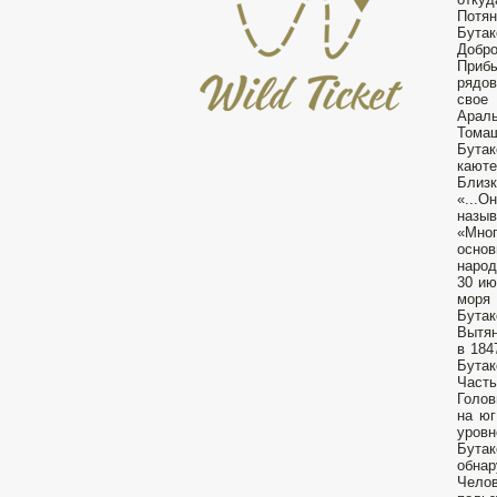
Потян
Бута
Добр
Прибы
рядов
свое
Араль
Томаш
Бутак
каюте
Близк
«...О
назыв
«Мно
осно
народ
30 ию
моря 
Бутак
Вытян
в 184
Бутак
Часть
Голов
на юг
уровн
Бутак
обнар
Челов