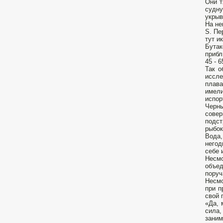
Они т
судну
укрыв
На не
S. Пе
тут и
Бутак
прибл
45 - 6
Так о
иссле
плава
имел
испор
Черны
совер
подст
рыбок
Вода,
негод
себе 
Несмо
объе
поруч
Несмо
при п
свой 
«Да, 
сила,
заним