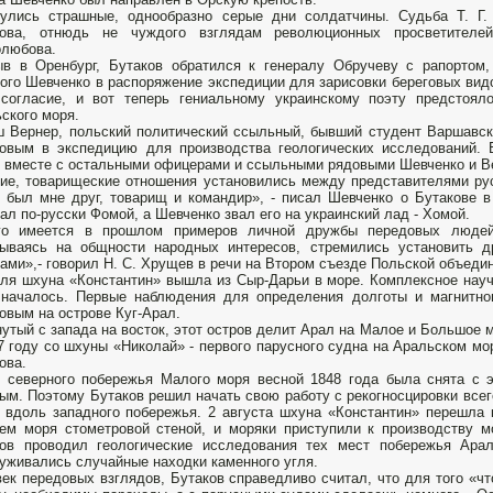
улись страшные, однообразно серые дни солдатчины. Судьба Т. Г.
кова, отнюдь не чуждого взглядам революционных просветителей
олюбова.
в в Оренбург, Бутаков обратился к генералу Обручеву с рапортом,
ого Шевченко в распоряжение экспедиции для зарисовки береговых вид
 согласие, и вот теперь гениальному украинскому поэту предстоя
ского моря.
 Вернер, польский политический ссыльный, бывший студент Варшавско
овым в экспедицию для производства геологических исследований. 
 вместе с остальными офицерами и ссыльными рядовыми Шевченко и В
ие, товарищеские отношения установились между представителями рус
н был мне друг, товарищ и командир», - писал Шевченко о Бутакове 
ал по-русски Фомой, а Шевченко звал его на украинский лад - Хомой.
го имеется в прошлом примеров личной дружбы передовых людей
вываясь на общности народных интересов, стремились установить 
ами»,- говорил Н. С. Хрущев в речи на Втором съезде Польской объедин
ля шхуна «Константин» вышла из Сыр-Дарьи в море. Комплексное науч
началось. Первые наблюдения для определения долготы и магнитно
овым на острове Куг-Арал.
утый с запада на восток, этот остров делит Арал на Малое и Большое 
7 году со шхуны «Николай» - первого парусного судна на Аральском мо
ова.
 северного побережья Малого моря весной 1848 года была снята с
ым. Поэтому Бутаков решил начать свою работу с рекогносцировки всег
 вдоль западного побережья. 2 августа шхуна «Константин» перешл
ем моря стометровой стеной, и моряки приступили к производству 
ов проводил геологические исследования тех мест побережья Арал
уживались случайные находки каменного угля.
ек передовых взглядов, Бутаков справедливо считал, что для того «чт