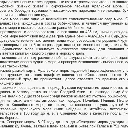
адываются новые железнодорожные пути и трассы оросительных канало
окровной жизнью живет и окруженное песками Аральское море. С
оры его бороздят грузовые и пассажирские пароходы и теплоходы, бу
опливые рыболовецкие суда.
ское море было одно из величайших солоновато-водных озер мира. О
алпакстана, входящей в состав Узбекистана, и является внутренним
кого моря и вместе с островами равна 66 458 кв. км.
протянулось с северо-востока на юго-запад на 428 км, ширина его дох
ское море несут свои воды две громадные реки - Аму-Дарья и Сыр-Дарь
дствующие течения заставляют воды моря совершать непрерывный круго
е северные ветры быстро разводят волны, не менее грозные, чем на Б
ь Аральского моря изобилует множеством опасных для плавания 
ывается капитан каждого судна в морскую даль.
 склоняется он над разложенной на штурманском столике навигацио
положение своего судна в море и проверяя безопасность выбранного 
без такой карты.
ижней рамкой карты Аральского моря, изданной Гидрографическим упр
а некрупным, но четким шрифтом напечатано: «Составлена по карте Бу
бессмертный труд по прошествии целого столетия со времени его 
няшнего дня?
 времени посвящал в этот период Бутаков изучению истории и естеств
ались к белому пятну на карте Средней Азии - к неизведанному Ар
о не знали о существовании среди песков азиатских пустынь обширного,
ин из таких античных авторов, как Геродот, Полибий, Плиний, Птол
оку от Каспийского моря, ни прямо, ни косвенно не упомянул об 
ствование Аральского моря были найдены в китайских летописях
тельством в 138 году до н. э. в Среднюю Азию в качестве посла, пи
их берегов.
сть Северное море». В 97 году до н. э. до «Северного моря» доходил 
чальник Ду Хуань, взятый в плен арабами в битве при Таласе в 751 году