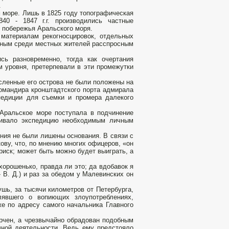
.
м море. Лишь в 1825 году топографическая
40 - 1847 г.г. производились частные
 побережья Аральского моря.
 материалам рекогносцировок, отдельных
нным среди местных жителей расспросным
ь разновременно, тогда как очертания
 уровня, претерпевали в эти промежутки
сленные его острова не были положены на
 командира кронштадтского порта адмирала
педиции для съемки и промера далекого
Аральское море поступала в подчинение
ечивало экспедицию необходимым личным
ния не были лишены основания. В связи с
ову, что, по мнению многих офицеров, «он
риск; может быть можно будет выиграть, а
 хорошенько, правда ли это; да вдобавок я
 В. Д.) и раз за обедом у Малевинских он
шь, за тысячи километров от Петербурга,
лявшего о вопиющих злоупотреблениях,
же по адресу самого начальника Главного
орчен, а чрезвычайно обрадован подобным
чной деятельности. Ведь ему предстояло