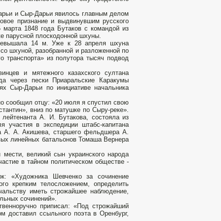
Дарьи и Сыр-Дарьи явилось главным делом
овое признание и выдвинувшим русского
 марта 1848 года Бутаков с командой из
ке парусной плоскодонной шхуны.
ревышала 14 м. Уже к 28 апреля шхуна
 со шхуной, разобранной и разложенной по
го транспорта» из полутора тысяч подвод
инцев и мятежного казахского султана
да через пески Приаральские Каракумы
ях Сыр-Дарьи по инициативе начальника
о сообщил отцу: «20 июля я спустил свою
стантин», вниз по матушке по Сыру-реке».
лейтенанта А. И. Бутакова, состояла из
я участия в экспедиции штабс-капитана
а А. А. Акишева, старшего фельдшера А.
овых линейных батальонов Томаша Вернера
и мести, великий сын украинского народа
частие в тайном политическом обществе -
ок: «Художника Шевченко за сочинение
ого крепким телосложением, определить
чальству иметь строжайшее наблюдение,
ильных сочинений».
ственноручно приписал: «Под строжайший
рм доставил ссыльного поэта в Оренбург,