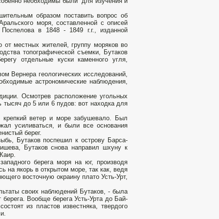
собенно необходимы были для изучения и
шительным образом поставить вопрос об
Аральского моря, составленной с описей
Поспелова в 1848 - 1849 г.г., изданной
о от местных жителей, группу моряков во
дства топографической съемки, Бутаков
регу отдельные куски каменного угля,
вом Вернера геологических исследований,
еобходимые астрономические наблюдения,
диции. Осмотрев расположение угольных
 тысяч до 5 или 6 пудов: вот находка для
л крепкий ветер и море забушевало. Был
жал усиливаться, и были все основания
нистый берег.
зыбь, Бутаков поспешил к острову Барса-
ишева, Бутаков снова направил шхуну к
Каир.
ападного берега моря на юг, производя
 на якорь в открытом море, так как, ведя
яющего восточную окраину плато Усть-Урт,
льтаты своих наблюдений Бутаков, - была
 берега. Вообще берега Усть-Урта до Бай-
состоят из пластов известняка, твердого
и.