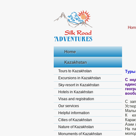
Hom
Home
Kazakhstan
Tours to Kazakhstan
Туры
Excursions in Kazakhstan
С не
един
Sky-resort in Kazakhstan
геог
Hotels in Kazakhstan
вообщ
Visas and registration
С за
Our services
Устюр
Малые
Helpful information
К юг
Карак
Cities of Kazakhstan
Азии 
Nature of Kazakhstan
На па
моло
Monuments of Kazakhstan