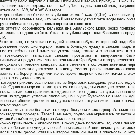
янутся прямою чертою с малыми изгибами и весьма приглубы, мысы вы
 за ними нельзя укрываться... Бай-Губек - единственный мыс, выдаю
аться от N, NW, W и WSW ветров.
м две небольшие бухточки глубиною около 4 саж. (7,3 м), с песчаным г
рвая замечательна тем, что белый известняк у горизонта воды весь обл
кру и набивается туда в неимоверном множестве».
ов отметил особенность рельефа дна Аральского моря, резко понижаю
ижалась к подножью Усть-Урта, то глубины моря, колебавшиеся в сред
5 м.
бстоятельно, не упуская ни одной сколько-нибудь интересной подробн
дованное море. Экспедиция терпела большую нужду в свежей пище, а 
ние из небольшого Раимского укрепления, только что возникшего в от
и возможности запастись свежей провизией и вынуждены были
тившимися продуктами, заготовленными в Оренбурге и в жару перевезен
е сухари от плесени превратились в зеленые, в солонине завелись черв
шенно невозможно употреблять в пищу. Убогая трапеза принимала празд
релить на берегу птицу или же во время якорной стоянки поймать ок
, но это случалось редко.
 которую приходилось пополнять из береговых колодцев, уже на следу
ной. Однажды моряки около трех суток вынуждены были употреблять в
и остальным офицерам иметь отдельный стол, довольствуясь наравне 
тря на трудные условия плавания, на шхуне Бутакова не было ни одн
диненные общим делом и воодушевленные энтузиазмом своего начал
аемое задание.
тря на отсутствие больных, не сидел без дела и фельдшер Истомин, на
роизводстве промера. Тарас Шевченко, поудобнее укрывшись от ветра и
путевой альбом виды берегов Аральского моря.
можно привыкнуть к опасностям, можно даже полюбить их, когда побу
 как любопытство увидеть новый, неизведанный еще никем уголок зем
ался своим делом, ставя на второй план лишения и опасности, с кот