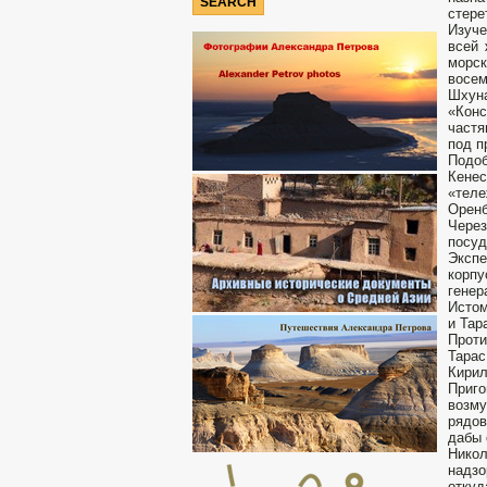
стере
Изуче
всей 
морск
восем
Шхун
«Конс
частя
под п
Подо
Кене
«теле
Оренб
Через
посуд
Экспе
корпу
генер
Истом
и Тар
Проти
Тарас
Кирил
Приг
возму
рядов
дабы 
Никол
надзо
откуд