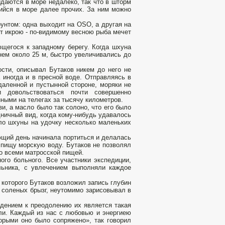
даются в море недалеко, так что в шторм
щийся в море далее прочих. За ним можно
рунтом: одна выходит на OSO, а другая на
ит икрою - по-видимому весною рыба мечет
щегося к западному берегу. Когда шхуна
нем около 25 м, быстро увеличивались до
ости, описывал Бутаков никем до него не
иногда и в пресной воде. Отправляясь в
даленной и пустынной стороне, моряки не
 довольствоваться почти совершенно
ными на телегах за тысячу километров.
и, а масло было так солоно, что его было
ничный вид, когда кому-нибудь удавалось
оло шхуны на удочку несколько маленьких
ющий день начинала портиться и делалась
 пищу морскую воду. Бутаков не позволял
со всеми матросской пищей.
ого больного. Все участники экспедиции,
ьника, с увлечением выполняли каждое
 которого Бутаков возложил запись глубин
 соленых брызг, неутомимо зарисовывал в
ждением к преодолению их является такая
ли. Каждый из нас с любовью и энергиею
орыми оно было сопряжено», так говорил