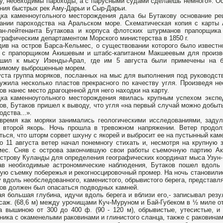
у, необходимы пароходы, а с парусными судами сделаешь немного». О
ния быстрых рек Аму-Дарьи и Сыр-Дарьи.
ка каменноугольного месторождения дала бы Бутакову основание ре
ании пароходства на Аральском море. Схематическая копия с карты 
ан-лейтенанта Бутакова и корпуса флотских штурманов прапорщика 
графическим департаментом Морского министерства в 1850 г.
ив на остров Барса-Кельмес, о существовании которого было известн
 с прапорщиком Акишевым и штабс-капитаном Макшеевым для произво
ешил к мысу Изенды-Арал, где им 5 августа были примечены на бе
димому выброшенные морем.
уста группа моряков, посланных на мыс для выполнения под руководст
ужила несколько пластов прекрасного по качеству угля. Произведя н
ов нанес место драгоценной для него находки на карту.
ка каменноугольного месторождения явилась крупным успехом экспе
ов, Бутаков пришел к выводу, что угля «на первый случай можно добыть
одства...»
.
время как моряки занимались геологическими исследованиями, заду
 второй якорь. Ночь прошла в тревожном напряжении. Ветер продол
ться, что шторм сорвет шхуну с якорей и выбросит ее на пустынный каме
о 11 августа ветер начал понемногу стихать и, несмотря на крупную 
ес. Сняв с острова закончившую свои работы съемочную партию Ак
строву Куланды для определения географических координат мыса Узун-
в необходимые астрономические наблюдения, Бутаков пошел вдоль з
ую съемку побережья и рекогносцировочный промер. На ночь становились
 вдоль необследованного, каменистого, обрывистого берега, представл
ов должен был опасаться подводных камней.
я большая глубина, идучи вдоль берега и вблизи его,- записывал резу
саж. (68,6 м) между урочищами Куч-Муруном и Бай-Губеком в ½ миле от
а вышиною от 300 до 400 ф. (90 - 120 м), обрывистые, утесистые, и 
ника с окаменелыми раковинами и глинистого сланца, также с раковинам