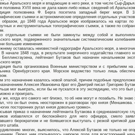
ежье Аральского моря и впадающие в него реки, в том числе Сыр-Дарья
я половина XVIII века не дала каких-либо новых сведений об Аральско
едиция полковника Ф. Берга посетила западный берег моря. В 18
рафические съемки и астрономические определения отдельных участков
 образом, до 1848 года Аральское море изображалось на картах по
утных и инструментальных топографических съемок, а также по собра
ым.
ко отдельные съемки не были замкнуты между собой и выполнялис
ского моря, подверженного значительным систематическим колебаниям
ни большие изменения.
жнему оставалась неизвестной гидрографи Аральского моря, а многочи
. В начале 1848 года, в результате энергичного ходатайства главного
 Беллинсгаузена, лейтенант Бутаков был назначен начальником экс
ского моря.
диция была организована Военным министерством и с прибытием на 
льника Оренбургского края. Морское ведомство только лишь обесп
вом.
м это назначение казалось новой опалой, причем подобные предположе
назначением Алексея Ивановича брат его Дмитрий писал Григорию Бутак
льше мог выиграть, если бы не пускался в эту экспедицию, что это был 
можно и проиграть.
у же, когда его самого нет близко, то об нем могут и позабыть. Не знаю
л, что он был очень неосторожен в разговорах про князя (Меншикова. -
ногих посторонних ругал князя довольно громко».
сывая приказ о назначении лейтенанта Бутакова в среднеазиатскую глу
иков избавлялся от беспокойного для него офицера, смело заяв
авшего бюрократизм и не боявшегося выступать с резкой критикой да
ого штаба.
 удивлению многих, выяснилось, что Алексей Бутаков не только не ог
чением. Перед ним открывалось широкое поле для всесторонней нау