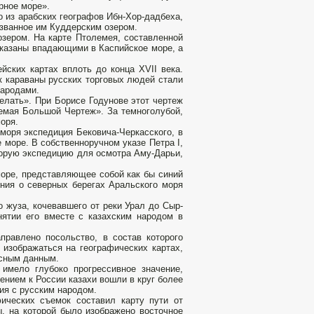
ерное море».
 из арабских географов Ибн-Хор-дадбеха,
азванное им Куддерским озером.
зером. На карте Птолемея, составленной
показаны впадающими в Каспийское море, а
ских картах вплоть до конца XVII века.
ак караваны русских торговых людей стали
народами.
елать». При Борисе Годунове этот чертеж
лемая Большой Чертеж». За темноголубой,
оря.
моря экспедиция Бековича-Черкасского, в
 море. В собственноручном указе Петра I,
торую экспедицию для осмотра Аму-Дарьи,
море, представляющее собой как бы синий
ния о северных берегах Аральского моря
 жуза, кочевавшего от реки Урал до Сыр-
нятии его вместе с казахским народом в
правлено посольство, в состав которого
 изображаться на географических картах,
осным данным.
 имело глубоко прогрессивное значение,
нием к России казахи вошли в круг более
ния с русским народом.
ических съемок составил карту пути от
ы, на которой было изображено восточное