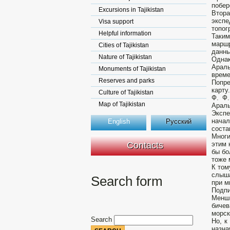
побер
Excursions in Tajikistan
Втора
эксп
Visa support
топог
Helpful information
Таким
маршр
Cities of Tajikistan
данн
Nature of Tajikistan
Одна
Араль
Monuments of Tajikistan
време
Reserves and parks
Попре
карту
Culture of Tajikistan
Ф. Ф.
Map of Tajikistan
Араль
Экспе
нача
English
Русский
соста
Многи
Contacts
этим 
бы бо
тоже 
К том
слыша
Search form
при м
Подпи
Менш
бичев
морск
Search
Но, к
назна