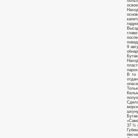
польз
освое
Наход
основ
капит
гидро
Высад
главе
посп
пови
9 авг
обнар
Бутак
Наход
пласт
парох
В то 
отдан
опаса
Тольк
Кельм
полуо
Сдела
морск
шхуну
Бутак
«Сама
37 ½ 
Губек
песча