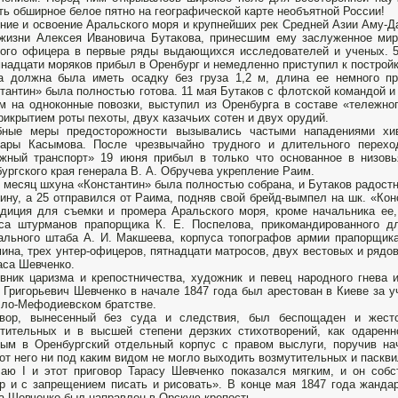
ть обширное белое пятно на географической карте необъятной России!
ние и освоение Аральского моря и крупнейших рек Средней Азии Аму-
жизни Алексея Ивановича Бутакова, принесшим ему заслуженное мир
ого офицера в первые ряды выдающихся исследователей и ученых. 5
надцати моряков прибыл в Оренбург и немедленно приступил к построй
а должна была иметь осадку без груза 1,2 м, длина ее немного п
тантин» была полностью готова. 11 мая Бутаков с флотской командой и
м на одноконные повозки, выступил из Оренбурга в составе «тележно
рикрытием роты пехоты, двух казачьих сотен и двух орудий.
бные меры предосторожности вызывались частыми нападениями хив
сары Касымова. После чрезвычайно трудного и длительного перехо
жный транспорт» 19 июня прибыл в только что основанное в низовь
ургского края генерала В. А. Обручева укрепление Раим.
 месяц шхуна «Константин» была полностью собрана, и Бутаков радостн
ину, а 25 отправился от Раима, подняв свой брейд-вымпел на шк. «Кон
диция для съемки и промера Аральского моря, кроме начальника ее, 
са штурманов прапорщика К. Е. Поспелова, прикомандированного дл
ального штаба А. И. Макшеева, корпуса топографов армии прапорщик
ина, трех унтер-офицеров, пятнадцати матросов, двух вестовых и ряд
аса Шевченко.
вник царизма и крепостничества, художник и певец народного гнева 
 Григорьевич Шевченко в начале 1847 года был арестован в Киеве за у
ло-Мефодиевском братстве.
овор, вынесенный без суда и следствия, был беспощаден и жест
тительных и в высшей степени дерзких стихотворений, как одаренн
ым в Оренбургский отдельный корпус с правом выслуги, поручив на
от него ни под каким видом не могло выходить возмутительных и паскв
аю I и этот приговор Тарасу Шевченко показался мягким, и он соб
р и с запрещением писать и рисовать». В конце мая 1847 года жанда
а Шевченко был направлен в Орскую крепость.