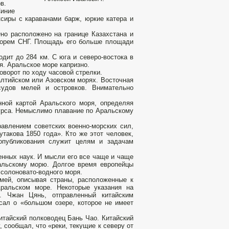
в.
иние
ксиры с караванами барж, юркие катера и
но расположено на границе Казахстана и
 морем СНГ. Площадь его больше площади
одит до 284 км. С юга и северо-востока в
я. Аральское море капризно.
ворот по ходу часовой стрелки.
алтийском или Азовском морях. Восточная
судов мелей и островков. Внимательно
нной картой Аральского моря, определяя
курса. Немыслимо плавание по Аральскому
авлением советских военно-морских сил,
такова 1850 года». Кто же этот человек,
опубликования служит целям и задачам
енных наук. И мысли его все чаще и чаще
альскому морю. Долгое время европейцы
 солоновато-водного моря.
емей, описывая страны, расположенные к
Аральском море. Некоторые указания на
. Чжан Цянь, отправленный китайским
сал о «большом озере, которое не имеет
китайский полководец Бань Чао. Китайский
, сообщал, что «реки, текущие к северу от