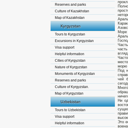
прокл
Reserves and parks
Полн
прост
Culture of Kazakhstan
нетор
Map of Kazakhstan
Араль
Карак
Kyrgyzstan
Азовс
Море 
Tours to Kyrgyzstan
Араль
Госпо
Excursions in Kyrgyzstan
Часты
Visa support
част
вгляд
Helpful information
Часто
Cities of Kyrgyzstan
место
морю 
Nature of Kyrgyzstan
Под н
Monuments of Kyrgyzstan
справ
чей 
Reserves and parks
сегод
Culture of Kyrgyzstan.
Много
обращ
Map of Kyrgyzstan
ничег
Ни од
Uzbekistan
вост
суще
Tours to Uzbekistan
прави
Visa support
высок
Это е
Helpful information
воена