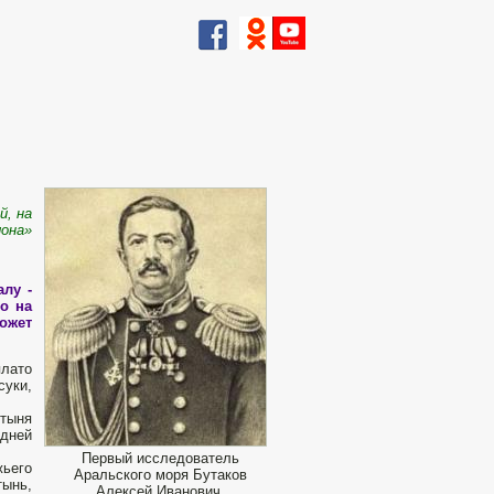
й, на
лона»
лу -
о на
ожет
плато
суки,
тыня
едней
Первый исследователь
жьего
Аральского моря Бутаков
ынь,
Алексей Иванович.