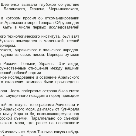
 Шевченко вызвала глубокое сочувствие
 Белинского, Герцена, Чернышевского,
 в котором просил об откомандировании
ов Аральского моря. Генерал Обручев дал
ло быть в числе первых исследователей
го технологического института, был взят
Бутаков помещался в маленькой, тесной
ернером.
ского, украинского и польского народов.
в одном из своих писем. Вернера Бутаков
 России, Польши, Украины. Эти люди,
дружественные отношения между нашими
енной рабочей партии.
ное исследование и освоение Аральского
го склонения компаса были произведены
моря. Часть побережья острова была снята
ре, спущенного незадолго перед приездом
 этой же шхуны топографами Акишевым и
о Аральского моря, двигаясь от Куг-Арала
а к мысу Каратю бе, возвышающемуся над
морской съемки. Параллельно со съемкой
ьского моря, где ранее на поверхности
об извлечь из Арал-Тынгыза какую-нибудь