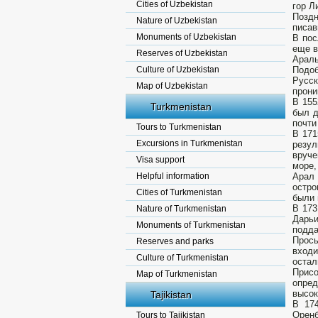
Cities of Uzbekistan
гор Л
Поздн
Nature of Uzbekistan
писав
Monuments of Uzbekistan
В пос
еще в
Reserves of Uzbekistan
Араль
Culture of Uzbekistan
Подоб
Русск
Map of Uzbekistan
прони
В 155
Turkmenistan
был д
почти
Tours to Turkmenistan
В 171
Excursions in Turkmenistan
резул
вруче
Visa support
море,
Helpful information
Арал 
остро
Cities of Turkmenistan
были 
В 173
Nature of Turkmenistan
Дарьи
Monuments of Turkmenistan
подда
Прось
Reserves and parks
входи
Culture of Turkmenistan
остал
Присо
Map of Turkmenistan
опред
высок
Tajikistan
В 174
Оренб
Tours to Tajikistan