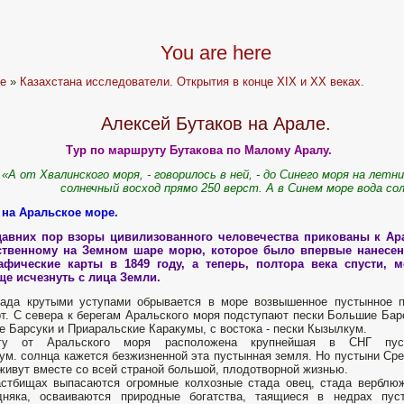
You are here
e
»
Казахстана исследователи. Открытия в конце XIX и XX веках.
Алексей Бутаков на Арале.
Тур по маршруту Бутакова по Малому Аралу.
«А от Хвалинского моря, - говорилось в ней, - до Синего моря на летни
солнечный восход прямо 250 верст. А в Синем море вода со
 на Аральское море.
давних пор взоры цивилизованного человечества прикованы к Ара
ственному на Земном шаре морю, которое было впервые нанесен
рафические карты в 1849 году, а теперь, полтора века спусти, м
е исчезнуть с лица Земли.
пада крутыми уступами обрывается в море возвышенное пустынное 
т. С севера к берегам Аральского моря подступают пески Большие Бар
 Барсуки и Приаральские Каракумы, с востока - пески Кызылкум.
у от Аральского моря расположена крупнейшая в СНГ пус
ум. солнца кажется безжизненной эта пустынная земля. Но пустыни Ср
живут вместе со всей страной большой, плодотворной жизнью.
стбищах выпасаются огромные колхозные стада овец, стада верблю
дняка, осваиваются природные богатства, таящиеся в недрах пуст