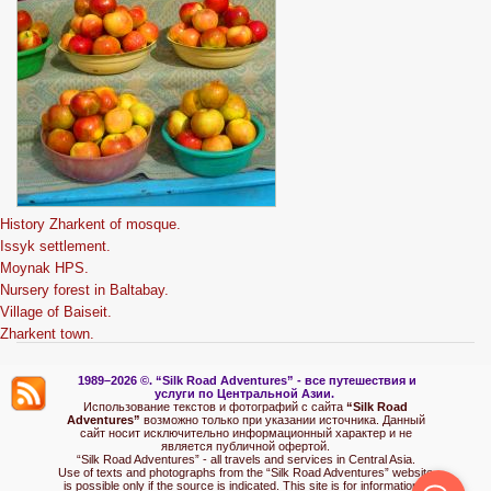
History Zharkent of mosque.
Issyk settlement.
Moynak HPS.
Nursery forest in Baltabay.
Village of Baiseit.
Zharkent town.
1989–2026 ©.
“Silk Road Adventures” - вс
е путешествия и
услуги по Центральной Азии.
Использование текстов и фотографий с сайта
“Silk Road
Adventures”
возможно только при указании источника. Данный
сайт носит исключительно информационный характер и не
является публичной офертой.
“Silk Road Adventures” - all travels and services in Central Asia.
Use of texts and photographs from the “Silk Road Adventures” website
is possible only if the source is indicated. This site is for informational