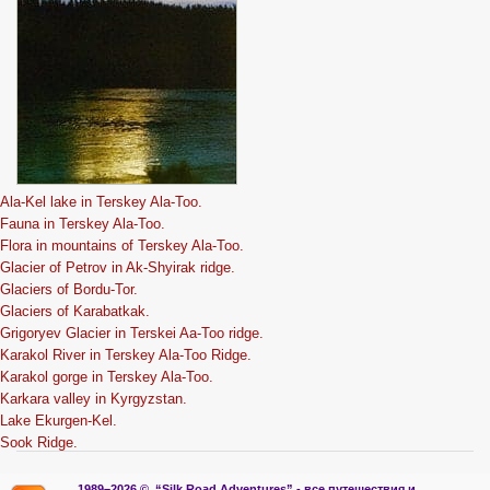
Ala-Kel lake in Terskey Ala-Too.
Fauna in Terskey Ala-Too.
Flora in mountains of Terskey Ala-Too.
Glacier of Petrov in Ak-Shyirak ridge.
Glaciers of Bordu-Tor.
Glaciers of Karabatkak.
Grigoryev Glacier in Terskei Aa-Too ridge.
Karakol River in Terskey Ala-Too Ridge.
Karakol gorge in Terskey Ala-Too.
Karkara valley in Kyrgyzstan.
Lake Ekurgen-Kel.
Sook Ridge.
1989–2026 ©.
“Silk Road Adventures” - вс
е путешествия и